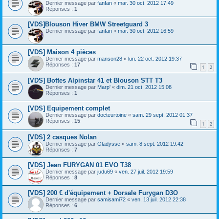
Dernier message par
fanfan
«
mar. 30 oct. 2012 17:49
Réponses :
1
[VDS]Blouson Hiver BMW Streetguard 3
Dernier message par
fanfan
«
mar. 30 oct. 2012 16:59
[VDS] Maison 4 pièces
Dernier message par
manson28
«
lun. 22 oct. 2012 19:37
Réponses :
17
1
2
[VDS] Bottes Alpinstar 41 et Blouson STT T3
Dernier message par
Marp'
«
dim. 21 oct. 2012 15:08
Réponses :
1
[VDS] Equipement complet
Dernier message par
docteurtoine
«
sam. 29 sept. 2012 01:37
Réponses :
15
1
2
[VDS] 2 casques Nolan
Dernier message par
Gladysse
«
sam. 8 sept. 2012 19:42
Réponses :
7
[VDS] Jean FURYGAN 01 EVO T38
Dernier message par
judu69
«
ven. 27 juil. 2012 19:59
Réponses :
8
[VDS] 200 € d'équipement + Dorsale Furygan D3O
Dernier message par
samisami72
«
ven. 13 juil. 2012 22:38
Réponses :
6