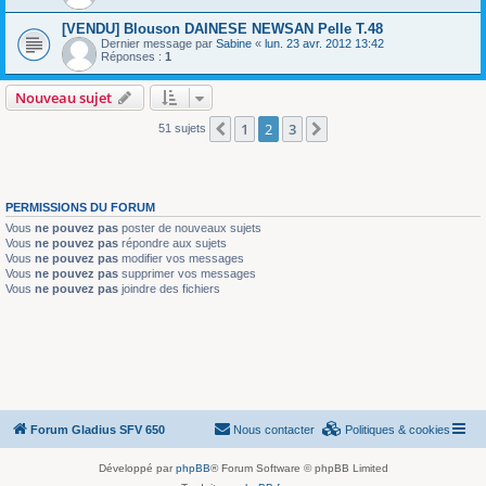
[VENDU] Blouson DAINESE NEWSAN Pelle T.48
Dernier message par
Sabine
«
lun. 23 avr. 2012 13:42
Réponses :
1
Nouveau sujet
1
2
3
Précédente
Suivante
51 sujets
PERMISSIONS DU FORUM
Vous
ne pouvez pas
poster de nouveaux sujets
Vous
ne pouvez pas
répondre aux sujets
Vous
ne pouvez pas
modifier vos messages
Vous
ne pouvez pas
supprimer vos messages
Vous
ne pouvez pas
joindre des fichiers
Forum Gladius SFV 650
Nous contacter
Politiques & cookies
Développé par
phpBB
® Forum Software © phpBB Limited