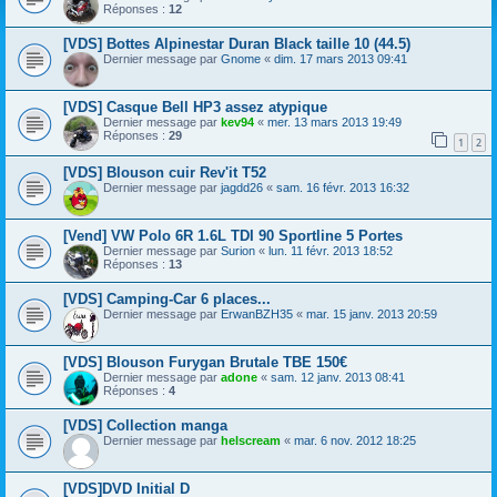
Réponses :
12
[VDS] Bottes Alpinestar Duran Black taille 10 (44.5)
Dernier message par
Gnome
«
dim. 17 mars 2013 09:41
[VDS] Casque Bell HP3 assez atypique
Dernier message par
kev94
«
mer. 13 mars 2013 19:49
Réponses :
29
1
2
[VDS] Blouson cuir Rev'it T52
Dernier message par
jagdd26
«
sam. 16 févr. 2013 16:32
[Vend] VW Polo 6R 1.6L TDI 90 Sportline 5 Portes
Dernier message par
Surion
«
lun. 11 févr. 2013 18:52
Réponses :
13
[VDS] Camping-Car 6 places...
Dernier message par
ErwanBZH35
«
mar. 15 janv. 2013 20:59
[VDS] Blouson Furygan Brutale TBE 150€
Dernier message par
adone
«
sam. 12 janv. 2013 08:41
Réponses :
4
[VDS] Collection manga
Dernier message par
helscream
«
mar. 6 nov. 2012 18:25
[VDS]DVD Initial D