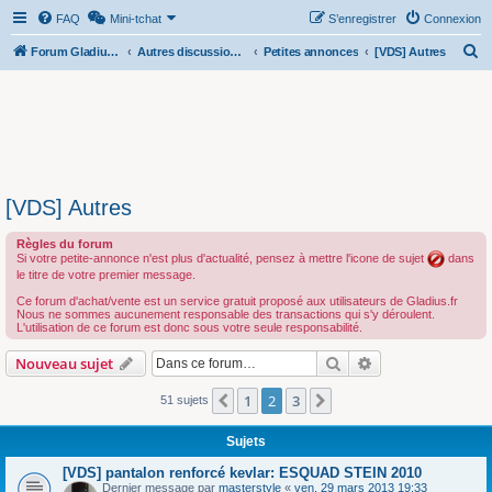
FAQ
Mini-tchat
S’enregistrer
Connexion
R
Forum Gladius SFV 650
Autres discussions...
Petites annonces
[VDS] Autres
e
c
h
e
r
[VDS] Autres
c
h
Règles du forum
Si votre petite-annonce n'est plus d'actualité, pensez à mettre l'icone de sujet
dans
e
le titre de votre premier message.
r
Ce forum d'achat/vente est un service gratuit proposé aux utilisateurs de Gladius.fr
Nous ne sommes aucunement responsable des transactions qui s'y déroulent.
L'utilisation de ce forum est donc sous votre seule responsabilité.
Rechercher
Recherche avanc
Nouveau sujet
1
2
3
Précédente
Suivante
51 sujets
Sujets
[VDS] pantalon renforcé kevlar: ESQUAD STEIN 2010
Dernier message par
masterstyle
«
ven. 29 mars 2013 19:33