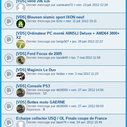
[VDS] vend 206 s16
Dernier message par
samisami72
«
ven. 13 juil. 2012 12:28
[VDS] Blouson sismic sport IXON neuf
Dernier message par
Ezio
«
mer. 11 juil. 2012 19:11
[VDS] Ordinateur PC monté A8NSLI Deluxe + AMD64 3800+
X2
Dernier message par
benjy007
«
jeu. 28 juin 2012 22:22
[VDS] Ford Focus de 2005
Dernier message par
bandit40
«
lun. 7 mai 2012 11:58
[VDS] Magimix Le Duo
Dernier message par
fanfan
«
mer. 2 mai 2012 11:23
[VDS] Console PS3
Dernier message par
titi18000
«
ven. 27 avr. 2012 14:56
Réponses :
13
[VDS] Bottes moto GAERNE
Dernier message par
titi18000
«
ven. 27 avr. 2012 00:03
Réponses :
8
Echarpe collector USQ / OL Finale coupe de France
Dernier message par
lepet76
«
mar. 24 avr. 2012 15:45