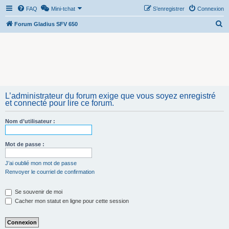
FAQ
Mini-tchat
S’enregistrer
Connexion
R
Forum Gladius SFV 650
e
c
h
e
r
L’administrateur du forum exige que vous soyez enregistré
c
et connecté pour lire ce forum.
h
Nom d’utilisateur :
e
r
Mot de passe :
J’ai oublié mon mot de passe
Renvoyer le courriel de confirmation
Se souvenir de moi
Cacher mon statut en ligne pour cette session