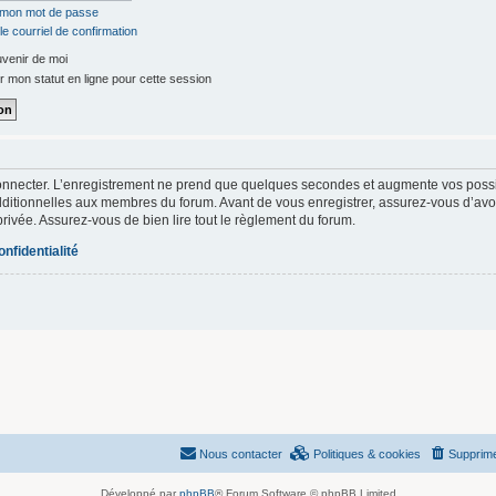
é mon mot de passe
e courriel de confirmation
venir de moi
 mon statut en ligne pour cette session
onnecter. L’enregistrement ne prend que quelques secondes et augmente vos possibi
itionnelles aux membres du forum. Avant de vous enregistrer, assurez-vous d’avoi
e privée. Assurez-vous de bien lire tout le règlement du forum.
onfidentialité
Nous contacter
Politiques & cookies
Supprime
Développé par
phpBB
® Forum Software © phpBB Limited