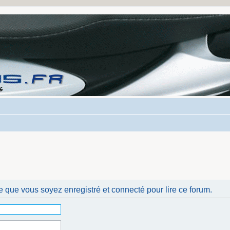
e que vous soyez enregistré et connecté pour lire ce forum.