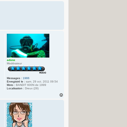
a
u
t
adone
Modérateur
Messages :
1986
Enregistré le :
sam. 29 oct. 2011 09:54
Moto :
BANDIT 600N de 1999
Localisation :
Dreux (28)
H
a
u
t