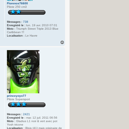
Florence76600
Pilote 250 cm3
Messages :
738
Enregistré le :
lun. 19 avr. 2010 07:01
Moto :
Triumph Street Triple 2013 Blue
Caribbean !!!
Localisation :
Le Havre
H
a
u
t
princeyoyo77
Pilote Supersport
Messages :
2421
Enregistré le :
mar. 12 juil. 2011 06:56
Moto :
Gladius L1 noir & vert avec pot
Yosh tricone
Localisation :
Blois (41) mais originaire de