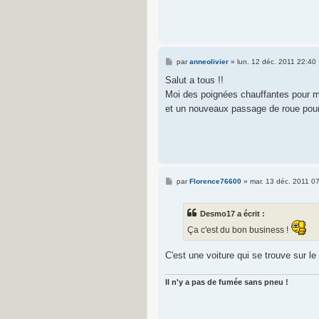
M
par
anneolivier
»
lun. 12 déc. 2011 22:40
e
s
Salut a tous !!
s
Moi des poignées chauffantes pour m
a
g
et un nouveaux passage de roue pour
e
M
par
Florence76600
»
mar. 13 déc. 2011 0
e
s
s
Desmo17 a écrit :
a
g
Ça c'est du bon business !
e
C'est une voiture qui se trouve sur l
Il n'y a pas de fumée sans pneu !