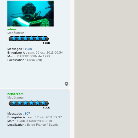
u
c
t
t
e
r
p
r
i
n
adone
c
Modérateur
e
y
o
y
Messages :
1986
o
Enregistré le :
sam. 29 oct. 2011 09:54
7
Moto :
BANDIT 600N de 1999
7
Localisation :
Dreux (28)
H
a
u
helscream
t
Modérateur
Messages :
807
Enregistré le :
ven. 17 juin 2011 09:37
Moto :
Gladius blanc/bleu 2010
Localisation :
Ile de France / Savoie