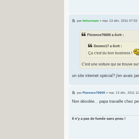
M
par
helscream
»
mar. 13 déc. 2011 07:52
e
s
s
Florence76600 a écrit :
a
g
e
Desmo17 a écrit :
Ça c'est du bon business !
C'est une voiture qui se trouve su
un site internet spécial? j'en avais j
M
par
Florence76600
»
mar. 13 déc. 2011 1
e
s
Non désolée... papa travaille chez p
s
a
g
e
Il n'y a pas de fumée sans pneu !