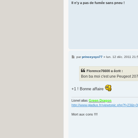
Il n'y a pas de fumée sans pneu !
M
par
princeyoyo77
»
lun. 12 déc. 2011 21:
e
s
s
Florence76600 a écrit :
a
g
Bon ba moi c'est une Peugeot 207
e
+1 ! Bonne affaire
Lionel alias
Green Dragon
http://www.gladius.fr/viewtopic.php?f=23&t=
Mort aux cons !!!!