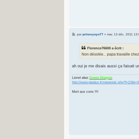
M
par
princeyoyo77
»
mar. 13 déc. 2011 13
e
s
s
Florence76600 a écrit :
a
g
Non désolée... papa travaille ch
e
ah oui je me disais aussi ça faisait 
Lionel alias
Green Dragon
http://www.gladius.fr/viewtopic.php?f=23&t=
Mort aux cons !!!!