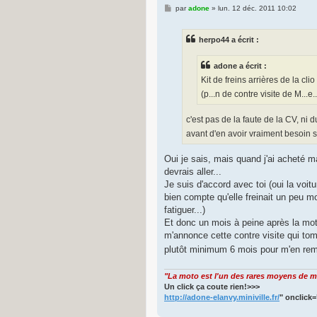
M
par
adone
»
lun. 12 déc. 2011 10:02
e
s
s
herpo44 a écrit :
a
g
e
adone a écrit :
Kit de freins arrières de la clio
(p...n de contre visite de M...
c'est pas de la faute de la CV, ni 
avant d'en avoir vraiment besoin 
Oui je sais, mais quand j'ai acheté ma
devrais aller...
Je suis d'accord avec toi (oui la voitu
bien compte qu'elle freinait un peu m
fatiguer...)
Et donc un mois à peine après la moto.
m'annonce cette contre visite qui tom
plutôt minimum 6 mois pour m'en reme
"La moto est l'un des rares moyens de ma
Un click ça coute rien!>>>
http://adone-elanvy.miniville.fr/
" onclick=