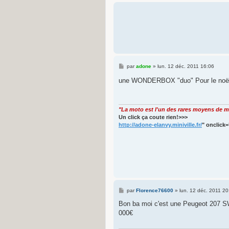
M
par
adone
»
lun. 12 déc. 2011 16:06
e
s
une WONDERBOX "duo" Pour le noë
s
a
g
e
"La moto est l'un des rares moyens de ma
Un click ça coute rien!>>>
http://adone-elanvy.miniville.fr/
" onclick=
M
par
Florence76600
»
lun. 12 déc. 2011 20
e
s
Bon ba moi c'est une Peugeot 207 SW
s
000€
a
g
e