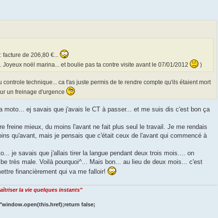
 : facture de 206,80 €...
e... Joyeux noël marina... et boulie pas ta contre visite avant le 07/01/2012
)
du controle technique... ca t'as juste permis de te rendre compte qu'ils étaient mort
sur un freinage d'urgence
 moto... ej savais que j'avais le CT à passer... et me suis dis c'est bon ça
re freine mieux, du moins l'avant ne fait plus seul le travail. Je me rendais
oins qu'avant, mais je pensais que c'était ceux de l'avant qui commencé à
.. je savais que j'allais tirer la langue pendant deux trois mois.... on
be très male. Voilà pourquoi^... Mais bon... au lieu de deux mois... c'est
ttre financièrement qui va me falloir!
îtriser la vie quelques instants"
"window.open(this.href);return false;