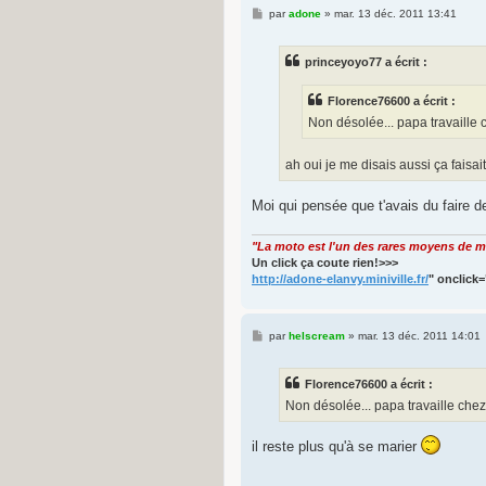
M
par
adone
»
mar. 13 déc. 2011 13:41
e
s
s
princeyoyo77 a écrit :
a
g
e
Florence76600 a écrit :
Non désolée... papa travaille
ah oui je me disais aussi ça faisa
Moi qui pensée que t'avais du faire d
"La moto est l'un des rares moyens de ma
Un click ça coute rien!>>>
http://adone-elanvy.miniville.fr/
" onclick=
M
par
helscream
»
mar. 13 déc. 2011 14:01
e
s
s
Florence76600 a écrit :
a
g
Non désolée... papa travaille ch
e
il reste plus qu'à se marier