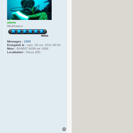
adone
Modérateur
Messages :
1986
Enregistré le :
sam. 29 oct. 2011 09:54
Moto :
BANDIT 600N de 1999
Localisation :
Dreux (28)
H