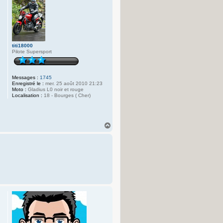
titi18000
Pilote Supersport
Messages :
1745
Enregistré le :
mer. 25 août 2010 21:23
Moto :
Gladius L0 noir et rouge
Localisation :
18 - Bourges ( Cher)
H
a
u
t