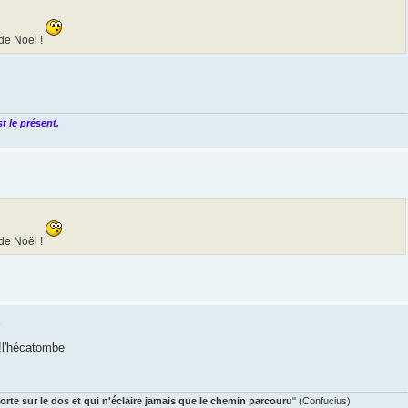
de Noël !
t le présent.
de Noël !
5
!!l'hécatombe
orte sur le dos et qui n'éclaire jamais que le chemin parcouru
" (Confucius)