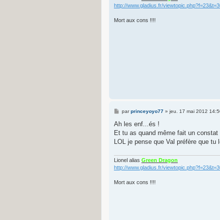
http://www.gladius.fr/viewtopic.php?f=23&t=
Mort aux cons !!!!
M
par
princeyoyo77
»
jeu. 17 mai 2012 14:5
e
s
Ah les enf...és !
s
Et tu as quand même fait un constat
a
g
LOL je pense que Val préfère que tu l
e
Lionel alias
Green Dragon
http://www.gladius.fr/viewtopic.php?f=23&t=
Mort aux cons !!!!