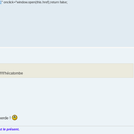
45
" onclick="window.open(this.href);return false;
!!!!l'hécatombe
 merde !
t le présent.