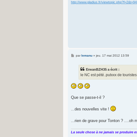
http://www.gladius.fr/viewtopic.php?f=2&t=9
M
par
lemanu
»
jeu. 17 mai 2012 13:59
e
s
s
ErwanBZH35 a écrit :
a
g
le NC est pété..putxxx de touristes
e
Que se passe-t-il ?
...des nouvelles vite !
...rien de grave pour Tonton ? ....oh
La seule chose à ne jamais se produire es