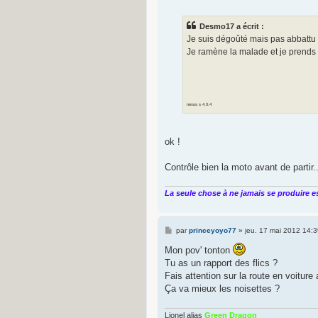
e
s
s
Desmo17 a écrit :
a
g
Je suis dégoûté mais pas abbattu 
e
Je ramène la malade et je prends 
nexus s 4.0.4
ok !
Contrôle bien la moto avant de partir..
La seule chose à ne jamais se produire es
M
par
princeyoyo77
»
jeu. 17 mai 2012 14:3
e
s
Mon pov' tonton
s
Tu as un rapport des flics ?
a
g
Fais attention sur la route en voiture 
e
Ça va mieux les noisettes ?
Lionel alias
Green Dragon