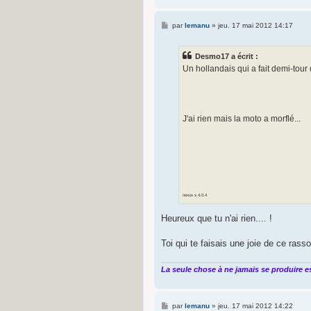
M
par
lemanu
»
jeu. 17 mai 2012 14:17
e
s
s
Desmo17 a écrit :
a
g
Un hollandais qui a fait demi-tour 
e
J'ai rien mais la moto a morflé...
nexus s 4.0.4
Heureux que tu n'ai rien.... !
Toi qui te faisais une joie de ce rass
La seule chose à ne jamais se produire es
M
par
lemanu
»
jeu. 17 mai 2012 14:22