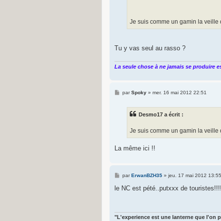
Je suis comme un gamin la veille 
Tu y vas seul au rasso ?
La seule chose à ne jamais se produire es
M
par
Spoky
»
mer. 16 mai 2012 22:51
e
s
s
Desmo17 a écrit :
a
g
e
Je suis comme un gamin la veille 
La même ici !!
M
par
ErwanBZH35
»
jeu. 17 mai 2012 13:5
e
s
le NC est pété..putxxx de touristes!!
s
a
g
e
"L'experience est une lanterne que l'on p