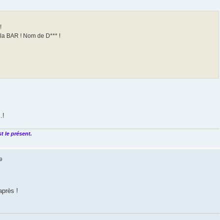
!
la BAR ! Nom de D*** !
.!
t le présent.
9
après !