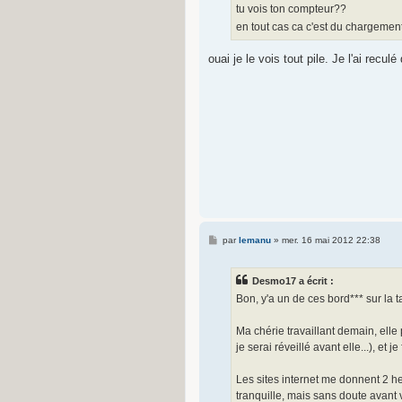
g
tu vois ton compteur??
e
en tout cas ca c'est du chargemen
ouai je le vois tout pile. Je l'ai reculé
M
par
lemanu
»
mer. 16 mai 2012 22:38
e
s
s
Desmo17 a écrit :
a
g
Bon, y'a un de ces bord*** sur la t
e
Ma chérie travaillant demain, ell
je serai réveillé avant elle...), et j
Les sites internet me donnent 2 h
tranquille, mais sans doute avant 