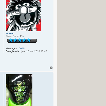
lemanu
Pilote Grand Prix
Messages :
6040
Enregistré le :
jeu. 10 juin 2010 17:47
H
a
u
t