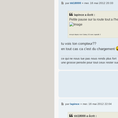
M
par
titi18000
»
mer. 16 mai 2012 20:33
e
s
s
lapince a écrit :
a
g
Petite pause sur la route tout a l'h
e
envoyé depuis mon Galaxy S2 avec tapatalk 2
tu vois ton compteur??
en tout cas ca c'est du chargement
ce qui ne nous tue pas nous rends plus fort
une grosse pensée pour tout ceux rester sur
M
par
lapince
»
mer. 16 mai 2012 22:04
e
s
s
titi18000 a écrit :
a