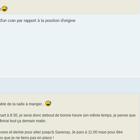
t
 d'un cran par rapport à la position d'origine
able de la salle à manger...
e part à 8:30, je serai donc debout de bonne heure (en même temps, je pense que
e finirai tout ça demain matin.
eures et demie pour aller jusqu'à Savenay. Je pars à 11:00 maxi pour être
vu que je ne tiens pas en place !