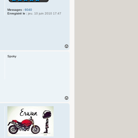
Messages :
6040
Enregistré le :
jeu. 10 juin 2010 17:47
H
a
u
Spoky
t
H
a
u
t