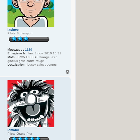
lapince
Pilote Supersport
Messages :
1129
Enregistré le :
lun. 8 nov. 2010 16:31
Moto :
BMW F800GT Orange, ex :
gladius grise cadre rouge
Localisation :
bussy saint georges
H
a
u
t
lemanu
Pilote Grand Prix