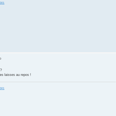
3001
0
 ?
es laisses au repos !
3001