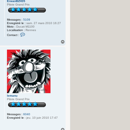
ErwanBZH35
Pilote Grand Prix
Messages :
5109
Enregistré le :
sam. 27 mars 2010 16:27
Moto :
Ducati M1100
Localisation :
Rennes
C
Contact :
o
n
H
t
a
a
u
c
t
t
e
r
E
r
w
a
n
B
Z
H
3
lemanu
5
Pilote Grand Prix
Messages :
6040
Enregistré le :
jeu. 10 juin 2010 17:47
H