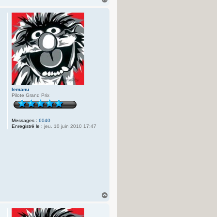
a
u
t
lemanu
Pilote Grand Prix
Messages :
6040
Enregistré le :
jeu. 10 juin 2010 17:47
H
a
u
t