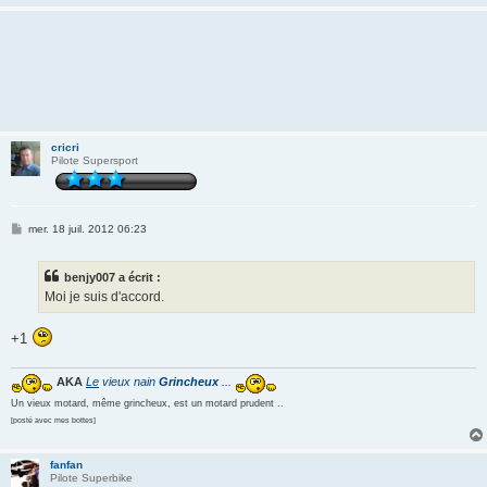
cricri
Pilote Supersport
M
mer. 18 juil. 2012 06:23
e
s
s
benjy007 a écrit :
a
g
Moi je suis d'accord.
e
+1
AKA
Le
vieux nain
Grincheux
...
Un vieux motard, même grincheux, est un motard prudent ..
[posté avec mes bottes]
fanfan
Pilote Superbike