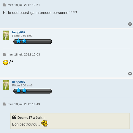
M
mer. 18 juil. 2012 13:51
e
s
Et le sud-ouest ça intéresse personne ??!?
s
a
g
e
benjy007
Pilote 250 cm3
M
mer. 18 juil. 2012 15:03
e
s
s
a
g
e
benjy007
Pilote 250 cm3
M
mer. 18 juil. 2012 16:49
e
s
s
Desmo17 a écrit :
a
g
Bon petit toutou...
e