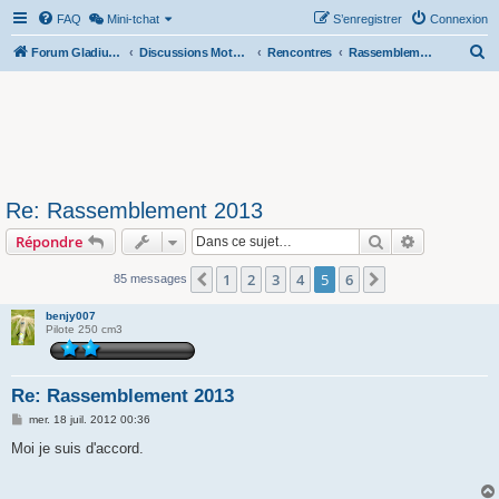
FAQ
Mini-tchat
S’enregistrer
Connexion
R
Forum Gladius SFV 650
Discussions Motos & Motard(e)s
Rencontres
Rassemblements nationaux
e
c
h
e
r
Re: Rassemblement 2013
c
Rechercher
Recherche 
Répondre
h
e
1
2
3
4
5
6
Précédente
Suivante
85 messages
r
benjy007
Pilote 250 cm3
Re: Rassemblement 2013
M
mer. 18 juil. 2012 00:36
e
s
Moi je suis d'accord.
s
a
g
e