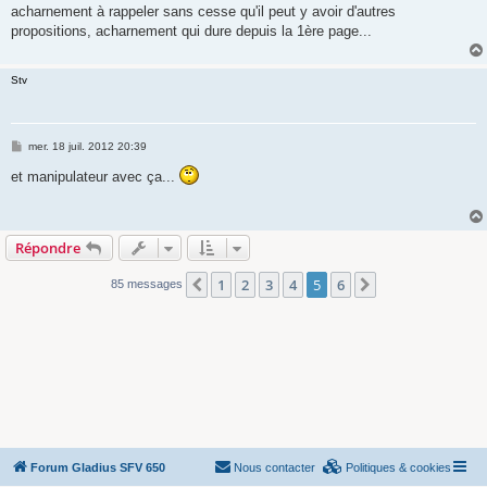
acharnement à rappeler sans cesse qu'il peut y avoir d'autres
propositions, acharnement qui dure depuis la 1ère page...
Stv
M
mer. 18 juil. 2012 20:39
e
s
et manipulateur avec ça...
s
a
g
e
Répondre
1
2
3
4
5
6
Précédente
Suivante
85 messages
Forum Gladius SFV 650
Nous contacter
Politiques & cookies