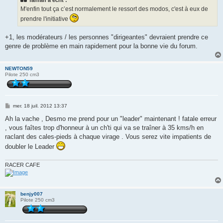
fanfan a écrit :
a
g
M'enfin tout ça c’est normalement le ressort des modos, c'est à eux de
e
prendre l'initiative
+1, les modérateurs / les personnes "dirigeantes" devraient prendre ce
genre de problème en main rapidement pour la bonne vie du forum.
NEWTON59
Pilote 250 cm3
M
mer. 18 juil. 2012 13:37
e
s
Ah la vache , Desmo me prend pour un "leader" maintenant ! fatale erreur
s
, vous faîtes trop d'honneur à un ch'ti qui va se traîner à 35 kms/h en
a
g
raclant des cales-pieds à chaque virage . Vous serez vite impatients de
e
doubler le Leader
RACER CAFE
benjy007
Pilote 250 cm3