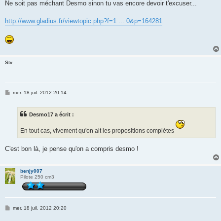
Ne soit pas méchant Desmo sinon tu vas encore devoir t'excuser...
http://www.gladius.fr/viewtopic.php?f=1 ... 0&p=164281
Stv
M
mer. 18 juil. 2012 20:14
e
s
s
Desmo17 a écrit :
a
g
e
En tout cas, vivement qu'on ait les propositions complètes
C'est bon là, je pense qu'on a compris desmo !
benjy007
Pilote 250 cm3
M
mer. 18 juil. 2012 20:20
e
s