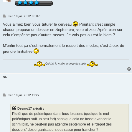
M
mer. 18 juil. 2012 08:07
e
s
Vous aimez bien vous triturer le cerveau
Pourtant c'est simple :
s
chacun propose un dossier en Septembre, vote et zou. Après bien sur
a
g
cela n’empêche pas d'autres rassos. Je vois pas ou est le blem ?
e
M'enfin tout ça c’est normalement le ressort des modos, c'est à eux de
prendre l'initiative
Qui fait le malin, mange du sapin.
Stv
M
mer. 18 juil. 2012 11:27
e
s
s
Desmo17 a écrit :
a
g
Plutôt que de polémiquer dans tous les sens (quoique le mot
e
polémiquer soit un peu fort) sans que cela ne fasse avancer le
schmilblik, ne peut-on pas attendre septembre et le "dépot des
dossiers" des organisateurs des rasso pour trancher ?