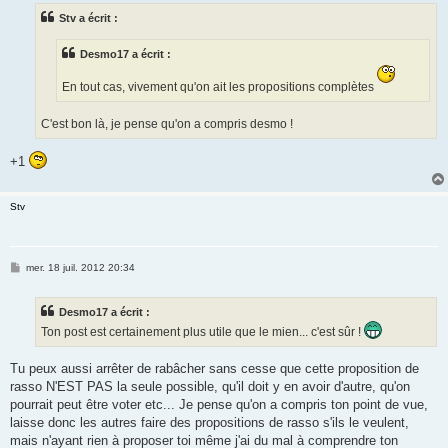
s
Stv a écrit :
a
g
e
Desmo17 a écrit :
En tout cas, vivement qu'on ait les propositions complètes
C'est bon là, je pense qu'on a compris desmo !
+1
Stv
M
mer. 18 juil. 2012 20:34
e
s
s
Desmo17 a écrit :
a
g
Ton post est certainement plus utile que le mien... c'est sûr !
e
Tu peux aussi arrêter de rabâcher sans cesse que cette proposition de
rasso N'EST PAS la seule possible, qu'il doit y en avoir d'autre, qu'on
pourrait peut être voter etc... Je pense qu'on a compris ton point de vue,
laisse donc les autres faire des propositions de rasso s'ils le veulent,
mais n'ayant rien à proposer toi même j'ai du mal à comprendre ton