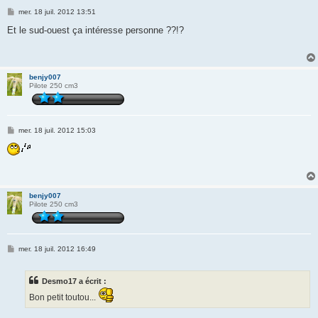
M
mer. 18 juil. 2012 13:51
e
s
Et le sud-ouest ça intéresse personne ??!?
s
a
g
e
benjy007
Pilote 250 cm3
M
mer. 18 juil. 2012 15:03
e
s
s
a
g
e
benjy007
Pilote 250 cm3
M
mer. 18 juil. 2012 16:49
e
s
s
Desmo17 a écrit :
a
g
Bon petit toutou...
e