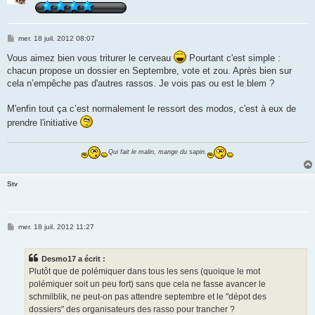
M
mer. 18 juil. 2012 08:07
e
s
Vous aimez bien vous triturer le cerveau
Pourtant c'est simple :
s
chacun propose un dossier en Septembre, vote et zou. Après bien sur
a
g
cela n’empêche pas d'autres rassos. Je vois pas ou est le blem ?
e
M'enfin tout ça c’est normalement le ressort des modos, c'est à eux de
prendre l'initiative
Qui fait le malin, mange du sapin.
Stv
M
mer. 18 juil. 2012 11:27
e
s
s
Desmo17 a écrit :
a
g
Plutôt que de polémiquer dans tous les sens (quoique le mot
e
polémiquer soit un peu fort) sans que cela ne fasse avancer le
schmilblik, ne peut-on pas attendre septembre et le "dépot des
dossiers" des organisateurs des rasso pour trancher ?