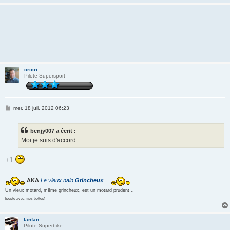
cricri
Pilote Supersport
M
mer. 18 juil. 2012 06:23
e
s
s
benjy007 a écrit :
a
g
Moi je suis d'accord.
e
+1
AKA
Le
vieux nain
Grincheux
...
Un vieux motard, même grincheux, est un motard prudent ..
[posté avec mes bottes]
fanfan
Pilote Superbike