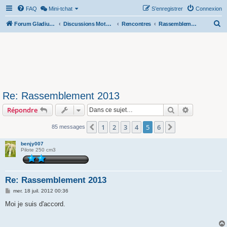
FAQ
Mini-tchat
S’enregistrer
Connexion
R
Forum Gladius SFV 650
Discussions Motos & Motard(e)s
Rencontres
Rassemblements nationaux
e
c
h
e
r
Re: Rassemblement 2013
c
Rechercher
Recherche 
Répondre
h
e
1
2
3
4
5
6
Précédente
Suivante
85 messages
r
benjy007
Pilote 250 cm3
Re: Rassemblement 2013
M
mer. 18 juil. 2012 00:36
e
s
Moi je suis d'accord.
s
a
g
e