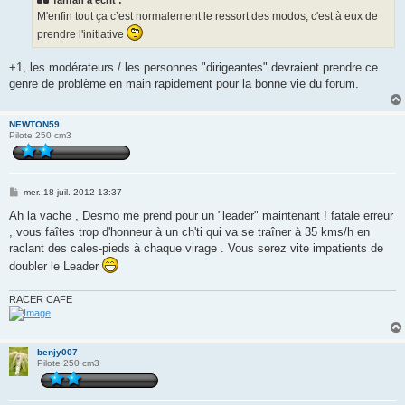
fanfan a écrit :
a
g
M'enfin tout ça c’est normalement le ressort des modos, c'est à eux de
e
prendre l'initiative
+1, les modérateurs / les personnes "dirigeantes" devraient prendre ce
genre de problème en main rapidement pour la bonne vie du forum.
NEWTON59
Pilote 250 cm3
M
mer. 18 juil. 2012 13:37
e
s
Ah la vache , Desmo me prend pour un "leader" maintenant ! fatale erreur
s
, vous faîtes trop d'honneur à un ch'ti qui va se traîner à 35 kms/h en
a
g
raclant des cales-pieds à chaque virage . Vous serez vite impatients de
e
doubler le Leader
RACER CAFE
benjy007
Pilote 250 cm3