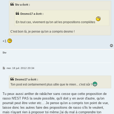
s
Stv a écrit :
a
g
e
Desmo17 a écrit :
En tout cas, vivement qu'on ait les propositions complètes
C'est bon là, je pense qu'on a compris desmo !
+1
Stv
M
mer. 18 juil. 2012 20:34
e
s
s
Desmo17 a écrit :
a
g
Ton post est certainement plus utile que le mien... c'est sûr !
e
Tu peux aussi arrêter de rabâcher sans cesse que cette proposition de
rasso N'EST PAS la seule possible, qu'il doit y en avoir d'autre, qu'on
pourrait peut être voter etc... Je pense qu'on a compris ton point de vue,
laisse donc les autres faire des propositions de rasso s'ils le veulent,
mais n'ayant rien à proposer toi même j'ai du mal à comprendre ton