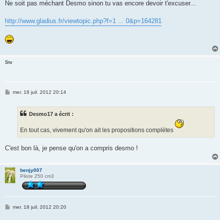
Ne soit pas méchant Desmo sinon tu vas encore devoir t'excuser...
http://www.gladius.fr/viewtopic.php?f=1 ... 0&p=164281
Stv
M
mer. 18 juil. 2012 20:14
e
s
s
Desmo17 a écrit :
a
g
e
En tout cas, vivement qu'on ait les propositions complètes
C'est bon là, je pense qu'on a compris desmo !
benjy007
Pilote 250 cm3
M
mer. 18 juil. 2012 20:20
e
s