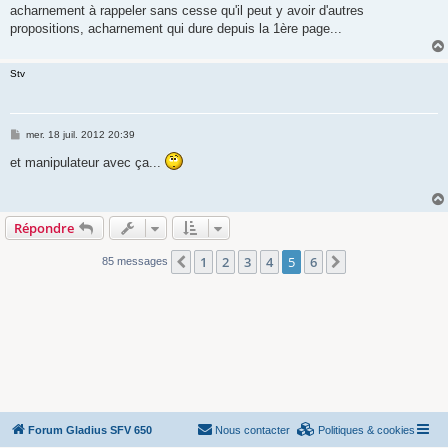
acharnement à rappeler sans cesse qu'il peut y avoir d'autres
propositions, acharnement qui dure depuis la 1ère page...
Stv
M
mer. 18 juil. 2012 20:39
e
s
et manipulateur avec ça...
s
a
g
e
Répondre
1
2
3
4
5
6
Précédente
Suivante
85 messages
Forum Gladius SFV 650
Nous contacter
Politiques & cookies