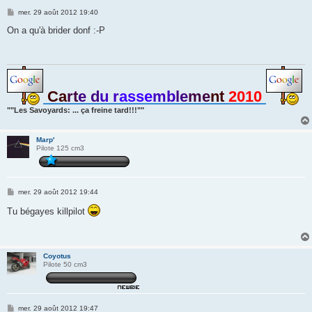
M
mer. 29 août 2012 19:40
e
s
On a qu'à brider donf :-P
s
a
g
e
Ca
rt
e d
u r
asse
mb
le
me
nt
2010
""Les Savoyards: ... ça freine tard!!!""
Marp'
Pilote 125 cm3
M
mer. 29 août 2012 19:44
e
s
Tu bégayes killpilot
s
a
g
e
Coyotus
Pilote 50 cm3
M
mer. 29 août 2012 19:47