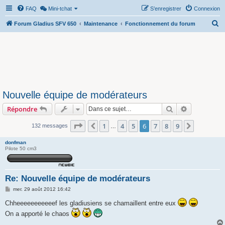
FAQ
Mini-tchat
S’enregistrer
Connexion
R
Forum Gladius SFV 650
Maintenance
Fonctionnement du forum
e
c
h
e
r
Nouvelle équipe de modérateurs
c
Rechercher
Recherche 
Répondre
h
e
Page
6
sur
9
1
4
5
6
7
8
9
Précédente
Suivante
132 messages
…
r
donfman
Pilote 50 cm3
Re: Nouvelle équipe de modérateurs
M
mer. 29 août 2012 16:42
e
s
Chheeeeeeeeeeef les gladiusiens se chamaillent entre eux
s
On a apporté le chaos
a
g
e