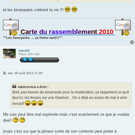
e
et les binanautes créérent la vie !!!
Ca
rt
e d
u r
asse
mb
le
me
nt
2010
""Les Savoyards: ... ça freine tard!!!""
coco13
Pilote 250 cm3
M
mer. 29 août 2012 17:40
e
s
s
xabicorsica a écrit :
a
g
Bref, pas besoin de binanaute pour la modération, ya largement ce qu'il
e
faut ici, les fesses sur une Gladius!... On a déjà eu assez de mal à virer
Innos!!!
Me suis peut être mal exprimée mais c'est exactement ce que je voulais
dire!!
(mais c'est sur que la phrase sortie de son contexte peut porter à