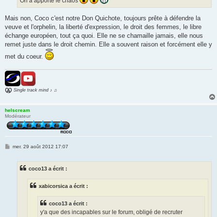
On a apporté le chaos
Mais non, Coco c'est notre Don Quichote, toujours prête à défendre la
veuve et l'orphelin, la liberté d'expression, le droit des femmes, le libre
échange européen, tout ça quoi. Elle ne se chamaille jamais, elle nous
remet juste dans le droit chemin. Elle a souvent raison et forcément elle y
met du coeur.
Single track mind ♪ ♫
helscream
Modérateur
M
mer. 29 août 2012 17:07
e
s
s
coco13 a écrit :
a
g
e
xabicorsica a écrit :
coco13 a écrit :
y'a que des incapables sur le forum, obligé de recruter