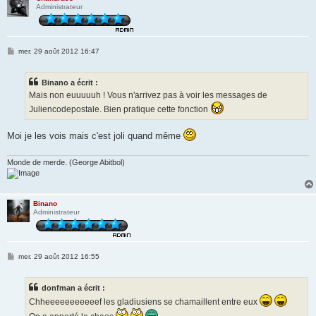
Administrateur
M
mer. 29 août 2012 16:47
e
s
s
Binano a écrit :
a
g
Mais non euuuuuh ! Vous n'arrivez pas à voir les messages de
e
Juliencodepostale. Bien pratique cette fonction
Moi je les vois mais c'est joli quand même
Monde de merde. (George Abitbol)
Binano
Administrateur
M
mer. 29 août 2012 16:55
e
s
s
donfman a écrit :
a
g
Chheeeeeeeeeeef les gladiusiens se chamaillent entre eux
e