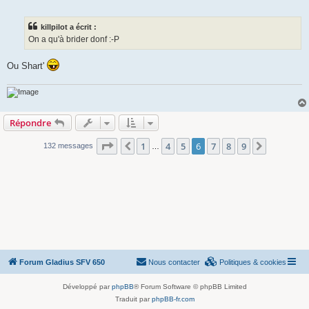
e
s
s
killpilot a écrit :
a
g
On a qu'à brider donf :-P
e
Ou Shart'
Répondre
Page
6
sur
9
1
4
5
6
7
8
9
Précédente
Suivante
132 messages
…
Forum Gladius SFV 650
Nous contacter
Politiques & cookies
Développé par
phpBB
® Forum Software © phpBB Limited
Traduit par
phpBB-fr.com