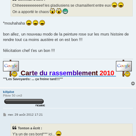
g
Chheeeeeeeeeeef les gladiusiens se chamaillent entre eux
e
On a apporté le chaos
*mouhahaha
bon allez, un nouveau modo de la peinture rose sur les murs histoire de
rendre tout ca moins austère et on est bon !!!
félicitation chef t'es un bon !!!
Ca
rt
e d
u r
asse
mb
le
me
nt
2010
""Les Savoyards: ... ça freine tard!!!""
killpilot
Pilote 50 cm3
M
mer. 29 août 2012 17:21
e
s
s
Tonton a écrit :
a
g
Y'a un de ces bord*** ici...