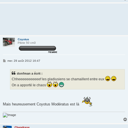
Coyotus
Pilote 50 cm3
M
mer. 29 août 2012 16:47
e
s
s
donfman a écrit :
a
g
Chheeeeeeeeeeef les gladiusiens se chamaillent entre eux
e
On a apporté le chaos
Mais heureusement Coyotus Modératus est là
Chandrase