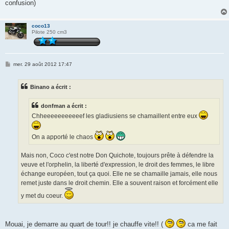
confusion)
coco13
Pilote 250 cm3
M
mer. 29 août 2012 17:47
e
s
s
Binano a écrit :
a
g
e
donfman a écrit :
Chheeeeeeeeeeef les gladiusiens se chamaillent entre eux
On a apporté le chaos
Mais non, Coco c'est notre Don Quichote, toujours prête à défendre la
veuve et l'orphelin, la liberté d'expression, le droit des femmes, le libre
échange européen, tout ça quoi. Elle ne se chamaille jamais, elle nous
remet juste dans le droit chemin. Elle a souvent raison et forcément elle
y met du coeur.
Mouai, je demarre au quart de tour!! je chauffe vite!! (
ca me fait