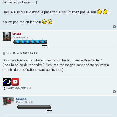
penser à qqchose......)
Ha!! je suis du sud donc je parle fort aussi (mettez pas le son
)
z'allez pas me bruler hein
Binano
Administrateur
M
mer. 29 août 2012 19:35
e
s
Bon, pas tout ça, on libère Julien et on bride un autre Binanaute ?
s
( pas la peine de répondre Julien, tes messages sont encore soumis à
a
g
attente de modération avant publication)
e
Single track mind ♪ ♫
Coyotus
Pilote 50 cm3