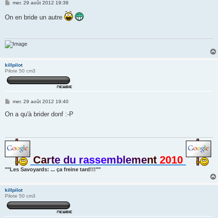
M
mer. 29 août 2012 19:38
e
s
On en bride un autre
s
a
g
e
killpilot
Pilote 50 cm3
M
mer. 29 août 2012 19:40
e
s
On a qu'à brider donf :-P
s
a
g
e
Ca
rt
e d
u r
asse
mb
le
me
nt
2010
""Les Savoyards: ... ça freine tard!!!""
killpilot
Pilote 50 cm3