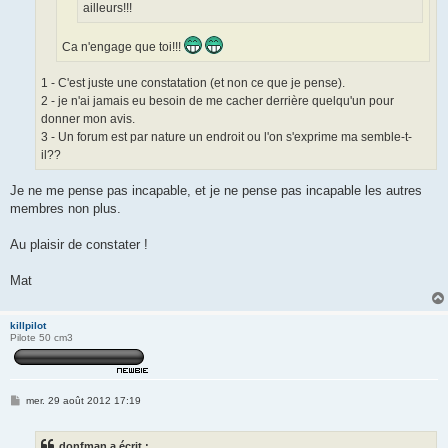
ailleurs!!!
Ca n'engage que toi!!!
1 - C'est juste une constatation (et non ce que je pense).
2 - je n'ai jamais eu besoin de me cacher derrière quelqu'un pour
donner mon avis.
3 - Un forum est par nature un endroit ou l'on s'exprime ma semble-t-
il??
Je ne me pense pas incapable, et je ne pense pas incapable les autres
membres non plus.
Au plaisir de constater !
Mat
killpilot
Pilote 50 cm3
M
mer. 29 août 2012 17:19
e
s
s
donfman a écrit :
a