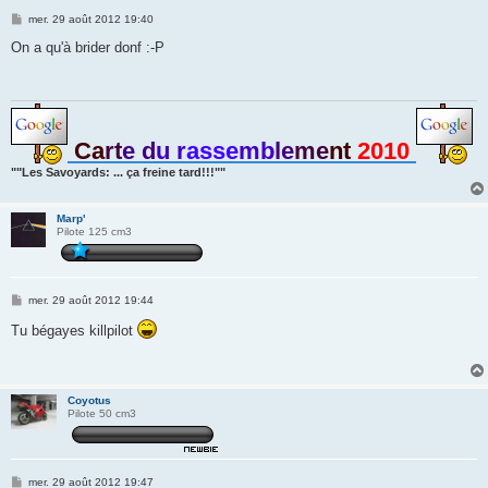
M
mer. 29 août 2012 19:40
e
s
On a qu'à brider donf :-P
s
a
g
e
Ca
rt
e d
u r
asse
mb
le
me
nt
2010
""Les Savoyards: ... ça freine tard!!!""
Marp'
Pilote 125 cm3
M
mer. 29 août 2012 19:44
e
s
Tu bégayes killpilot
s
a
g
e
Coyotus
Pilote 50 cm3
M
mer. 29 août 2012 19:47