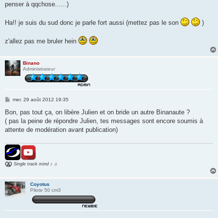
penser à qqchose......)
Ha!! je suis du sud donc je parle fort aussi (mettez pas le son
)
z'allez pas me bruler hein
Binano
Administrateur
M
mer. 29 août 2012 19:35
e
s
Bon, pas tout ça, on libère Julien et on bride un autre Binanaute ?
s
( pas la peine de répondre Julien, tes messages sont encore soumis à
a
g
attente de modération avant publication)
e
Single track mind ♪ ♫
Coyotus
Pilote 50 cm3