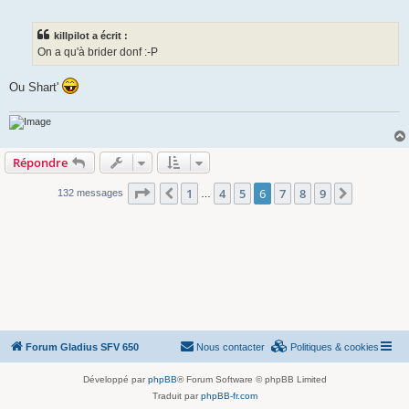
e
s
s
killpilot a écrit :
a
g
On a qu'à brider donf :-P
e
Ou Shart'
Répondre
Page
6
sur
9
1
4
5
6
7
8
9
Précédente
Suivante
132 messages
…
Forum Gladius SFV 650
Nous contacter
Politiques & cookies
Développé par
phpBB
® Forum Software © phpBB Limited
Traduit par
phpBB-fr.com