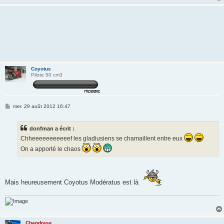
Coyotus
Pilote 50 cm3
M
mer. 29 août 2012 16:47
e
s
s
donfman a écrit :
a
g
Chheeeeeeeeeeef les gladiusiens se chamaillent entre eux
e
On a apporté le chaos
Mais heureusement Coyotus Modératus est là
Chandrase