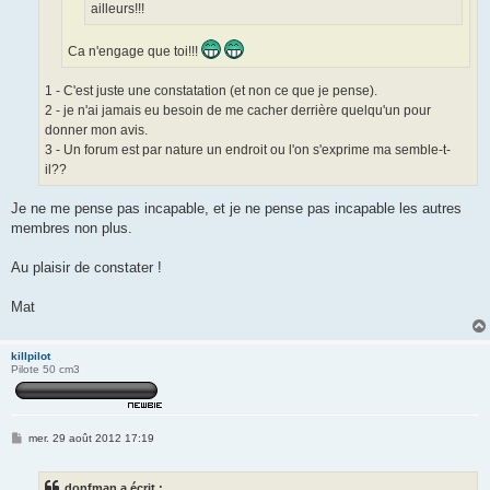
ailleurs!!!
Ca n'engage que toi!!!
1 - C'est juste une constatation (et non ce que je pense).
2 - je n'ai jamais eu besoin de me cacher derrière quelqu'un pour
donner mon avis.
3 - Un forum est par nature un endroit ou l'on s'exprime ma semble-t-
il??
Je ne me pense pas incapable, et je ne pense pas incapable les autres
membres non plus.
Au plaisir de constater !
Mat
killpilot
Pilote 50 cm3
M
mer. 29 août 2012 17:19
e
s
s
donfman a écrit :
a