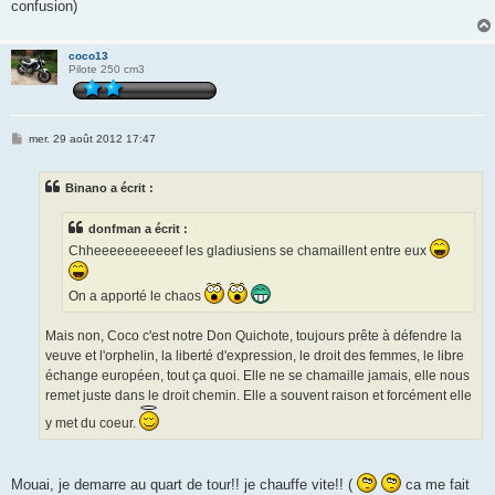
confusion)
coco13
Pilote 250 cm3
M
mer. 29 août 2012 17:47
e
s
s
Binano a écrit :
a
g
e
donfman a écrit :
Chheeeeeeeeeeef les gladiusiens se chamaillent entre eux
On a apporté le chaos
Mais non, Coco c'est notre Don Quichote, toujours prête à défendre la
veuve et l'orphelin, la liberté d'expression, le droit des femmes, le libre
échange européen, tout ça quoi. Elle ne se chamaille jamais, elle nous
remet juste dans le droit chemin. Elle a souvent raison et forcément elle
y met du coeur.
Mouai, je demarre au quart de tour!! je chauffe vite!! (
ca me fait