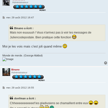
Administrateur
M
mer. 29 août 2012 16:47
e
s
s
Binano a écrit :
a
g
Mais non euuuuuh ! Vous n'arrivez pas à voir les messages de
e
Juliencodepostale. Bien pratique cette fonction
Moi je les vois mais c'est joli quand même
Monde de merde. (George Abitbol)
Binano
Administrateur
M
mer. 29 août 2012 16:55
e
s
s
donfman a écrit :
a
g
Chheeeeeeeeeeef les gladiusiens se chamaillent entre eux
e