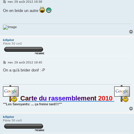
M
mer. 29 août 2012 19:38
e
s
On en bride un autre
s
a
g
e
killpilot
Pilote 50 cm3
M
mer. 29 août 2012 19:40
e
s
On a qu'à brider donf :-P
s
a
g
e
Ca
rt
e d
u r
asse
mb
le
me
nt
2010
""Les Savoyards: ... ça freine tard!!!""
killpilot
Pilote 50 cm3