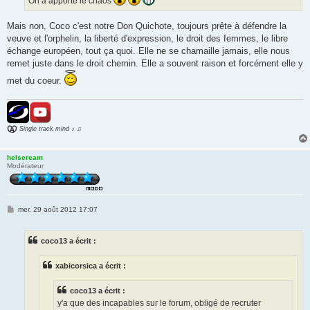
On a apporté le chaos
Mais non, Coco c'est notre Don Quichote, toujours prête à défendre la
veuve et l'orphelin, la liberté d'expression, le droit des femmes, le libre
échange européen, tout ça quoi. Elle ne se chamaille jamais, elle nous
remet juste dans le droit chemin. Elle a souvent raison et forcément elle y
met du coeur.
Single track mind ♪ ♫
helscream
Modérateur
M
mer. 29 août 2012 17:07
e
s
s
coco13 a écrit :
a
g
e
xabicorsica a écrit :
coco13 a écrit :
y'a que des incapables sur le forum, obligé de recruter