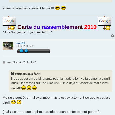
e
et les binanautes créérent la vie !!!
Ca
rt
e d
u r
asse
mb
le
me
nt
2010
""Les Savoyards: ... ça freine tard!!!""
coco13
Pilote 250 cm3
M
mer. 29 août 2012 17:40
e
s
s
xabicorsica a écrit :
a
g
Bref, pas besoin de binanaute pour la modération, ya largement ce qu'il
e
faut ici, les fesses sur une Gladius!... On a déjà eu assez de mal à virer
Innos!!!
Me suis peut être mal exprimée mais c'est exactement ce que je voulais
dire!!
(mais c'est sur que la phrase sortie de son contexte peut porter à