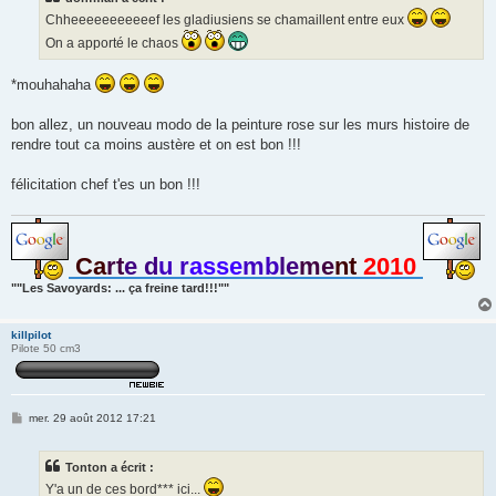
g
Chheeeeeeeeeeef les gladiusiens se chamaillent entre eux
e
On a apporté le chaos
*mouhahaha
bon allez, un nouveau modo de la peinture rose sur les murs histoire de
rendre tout ca moins austère et on est bon !!!
félicitation chef t'es un bon !!!
Ca
rt
e d
u r
asse
mb
le
me
nt
2010
""Les Savoyards: ... ça freine tard!!!""
killpilot
Pilote 50 cm3
M
mer. 29 août 2012 17:21
e
s
s
Tonton a écrit :
a
g
Y'a un de ces bord*** ici...