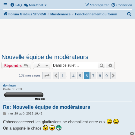
FAQ
Mini-tchat
S’enregistrer
Connexion
R
Forum Gladius SFV 650
Maintenance
Fonctionnement du forum
e
c
h
e
r
Nouvelle équipe de modérateurs
c
Rechercher
Recherche 
Répondre
h
e
Page
6
sur
9
1
4
5
6
7
8
9
Précédente
Suivante
132 messages
…
r
donfman
Pilote 50 cm3
Re: Nouvelle équipe de modérateurs
M
mer. 29 août 2012 16:42
e
s
Chheeeeeeeeeeef les gladiusiens se chamaillent entre eux
s
On a apporté le chaos
a
g
e