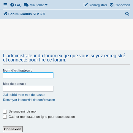
FAQ
Mini-tchat
S’enregistrer
Connexion
R
Forum Gladius SFV 650
e
c
h
e
r
L’administrateur du forum exige que vous soyez enregistré
c
et connecté pour lire ce forum.
h
Nom d’utilisateur :
e
r
Mot de passe :
J’ai oublié mon mot de passe
Renvoyer le courriel de confirmation
Se souvenir de moi
Cacher mon statut en ligne pour cette session