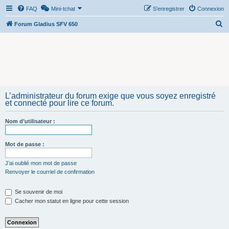
FAQ
Mini-tchat
S’enregistrer
Connexion
R
Forum Gladius SFV 650
e
c
h
e
r
L’administrateur du forum exige que vous soyez enregistré
c
et connecté pour lire ce forum.
h
Nom d’utilisateur :
e
r
Mot de passe :
J’ai oublié mon mot de passe
Renvoyer le courriel de confirmation
Se souvenir de moi
Cacher mon statut en ligne pour cette session