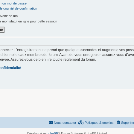
é mon mot de passe
e courriel de confirmation
venir de moi
 mon statut en ligne pour cette session
onnecter. L’enregistrement ne prend que quelques secondes et augmente vos possibi
itionnelles aux membres du forum. Avant de vous enregistrer, assurez-vous d’avoi
e privée. Assurez-vous de bien lire tout le règlement du forum.
onfidentialité
Nous contacter
Politiques & cookies
Supprime
Développé par
phpBB
® Forum Software © phpBB Limited