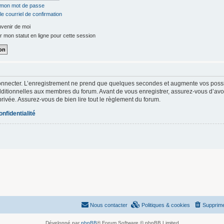
é mon mot de passe
e courriel de confirmation
venir de moi
 mon statut en ligne pour cette session
onnecter. L’enregistrement ne prend que quelques secondes et augmente vos possibi
itionnelles aux membres du forum. Avant de vous enregistrer, assurez-vous d’avoi
e privée. Assurez-vous de bien lire tout le règlement du forum.
onfidentialité
Nous contacter
Politiques & cookies
Supprime
Développé par
phpBB
® Forum Software © phpBB Limited