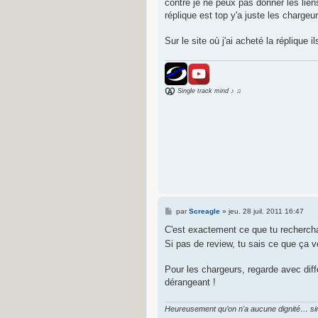
contre je ne peux pas donner les liens 
a
g
réplique est top y'a juste les chargeu
e
Sur le site où j'ai acheté la réplique i
Single track mind ♪ ♫
M
par
Screagle
»
jeu. 28 juil. 2011 16:47
e
s
C'est exactement ce que tu recherchai
s
Si pas de review, tu sais ce que ça v
a
g
e
Pour les chargeurs, regarde avec diff
dérangeant !
Heureusement qu’on n'a aucune dignité… sin