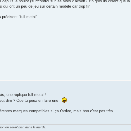
depuis le boulot (surfcontrol sur les sites d'airsoft). En gros ils disent que la
rs qui ont un peu de jeu sur certain modèle car trop fin.
ls précisent "full metal"
s, une réplique full metal !
eut dire ? Que tu peux en faire une !
érentes marques compatibles si ça t'arrive, mais bon c'est pas très
on on serait bien dans la merde.