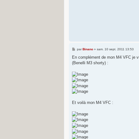
M
par
Binano
»
sam. 10 sept. 2011 13:53
e
s
En complément de mon M4 VFC je vi
s
(Benelli M3 shorty) :
a
g
e
Et voilà mon M4 VFC :