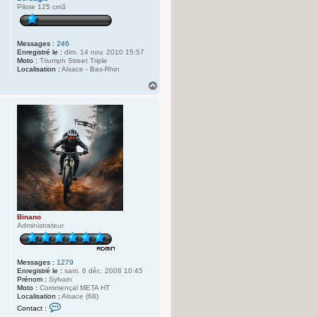
Pilote 125 cm3
Messages :
246
Enregistré le :
dim. 14 nov. 2010 15:57
Moto :
Triumph Street Triple
Localisation :
Alsace - Bas-Rhin
H
a
u
t
Binano
Administrateur
Messages :
1279
Enregistré le :
sam. 6 déc. 2008 10:45
Prénom :
Sylvain
Moto :
Commençal META HT
Localisation :
Alsace (68)
C
Contact :
o