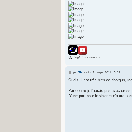
Single track mind ♪ ♫
M
par
Tic
»
dim. 11 sept. 2011 15:39
e
s
Ouais, il est très bien ce shotgun, rap
s
a
g
Par contre je l'aurais pris avec cross
e
D'une part pour la viser et d'autre pa