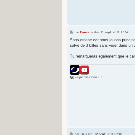
M
par
Binano
»
dim. 11 sept. 2011 17:59
e
s
Sans crosse car nous jouons principal
s
salve de 3 billes sans viser dans un co
a
g
e
Tu remarqueras également que le can
Single track mind ♪ ♫
M
par
Tic
»
lun. 12 sept. 2011 02:09