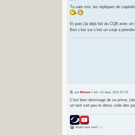
e
s
Tu sais moi, les répliques de capitali
s
a
g
e
Et puis j'ai déjà fait du CQB avec un
Bon c'est sur c'est un coup a prendre
M
par
Binano
»
lun. 12 sept. 2011 07:15
e
s
C'est bien dommage de se priver, j'a
s
un tant soit peu le dress code des par
a
g
e
Single track mind ♪ ♫