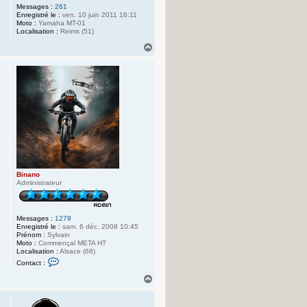
Messages :
261
Enregistré le :
ven. 10 juin 2011 16:11
Moto :
Yamaha MT-01
Localisation :
Reims (51)
H
a
u
t
Binano
Administrateur
Messages :
1279
Enregistré le :
sam. 6 déc. 2008 10:45
Prénom :
Sylvain
Moto :
Commençal META HT
Localisation :
Alsace (68)
C
Contact :
o
n
H
t
a
a
u
c
t