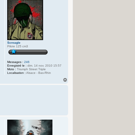
Screagle
Pilote 125 cm3
Messages :
246
Enregistré le :
dim. 14 nov. 2010 15:57
Moto :
Triumph Street Triple
Localisation :
Alsace - Bas-Rhin
H
a
u
t