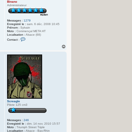
Binano
Administrateur
Messages :
1279
Enregistré le :
sam. 6 déc. 2008 10:45
Prénom :
Sylvain
Moto :
Commençal META HT
Localisation :
Alsace (68)
C
Contact :
o
n
H
t
a
a
u
c
t
t
e
r
B
i
n
a
n
o
Screagle
Pilote 125 cm3
Messages :
246
Enregistré le :
dim. 14 nov. 2010 15:57
Moto :
Triumph Street Triple
Localisation :
Alsace - Bas-Rhin