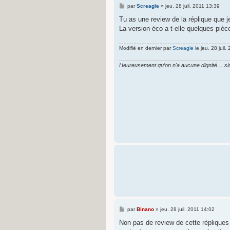
M
par
Screagle
»
jeu. 28 juil. 2011 13:39
e
s
Tu as une review de la réplique que je
s
La version éco a t-elle quelques piè
a
g
e
Modifié en dernier par
Screagle
le jeu. 28 juil.
Heureusement qu’on n'a aucune dignité… sin
M
par
Binano
»
jeu. 28 juil. 2011 14:02
e
s
Non pas de review de cette répliques
s