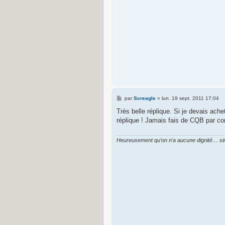
M
par
Screagle
»
lun. 19 sept. 2011 17:04
e
s
Très belle réplique. Si je devais ach
s
réplique ! Jamais fais de CQB par con
a
g
e
Heureusement qu’on n'a aucune dignité… sin