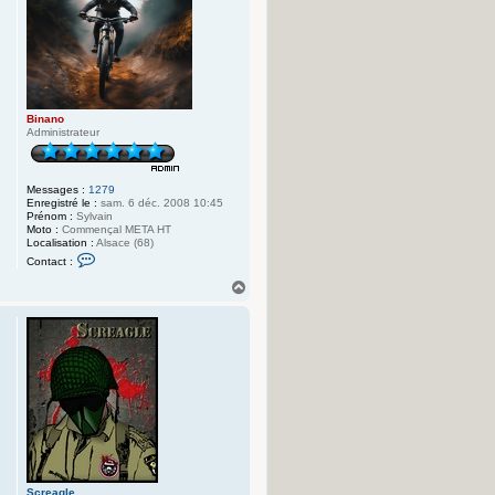
Binano
Administrateur
Messages :
1279
Enregistré le :
sam. 6 déc. 2008 10:45
Prénom :
Sylvain
Moto :
Commençal META HT
Localisation :
Alsace (68)
C
Contact :
o
n
H
t
a
a
u
c
t
t
e
r
B
i
n
a
n
o
Screagle