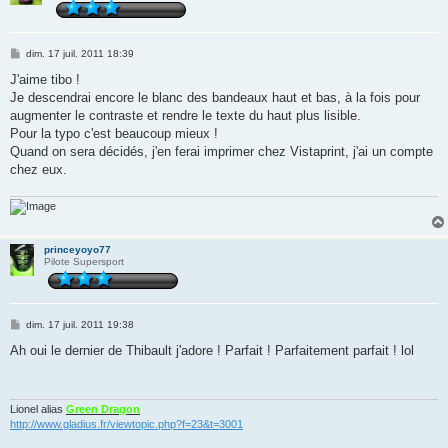
M
dim. 17 juil. 2011 18:39
e
s
J'aime tibo !
s
Je descendrai encore le blanc des bandeaux haut et bas, à la fois pour
a
g
augmenter le contraste et rendre le texte du haut plus lisible.
e
Pour la typo c'est beaucoup mieux !
Quand on sera décidés, j'en ferai imprimer chez Vistaprint, j'ai un compte
chez eux.
princeyoyo77
Pilote Supersport
M
dim. 17 juil. 2011 19:38
e
s
Ah oui le dernier de Thibault j'adore ! Parfait ! Parfaitement parfait ! lol
s
a
g
e
Lionel alias
Green Dragon
http://www.gladius.fr/viewtopic.php?f=23&t=3001