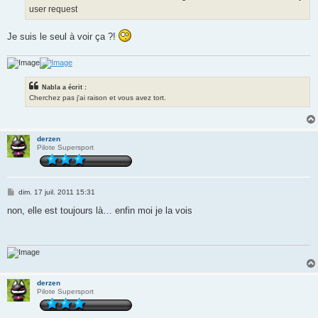
user request
Je suis le seul à voir ça ?!
Nabla a écrit :
Cherchez pas j'ai raison et vous avez tort.
derzen
Pilote Supersport
M
dim. 17 juil. 2011 15:31
e
s
non, elle est toujours là… enfin moi je la vois
s
a
g
e
derzen
Pilote Supersport