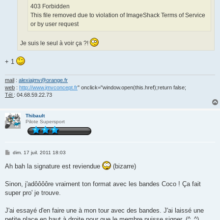
403 Forbidden
This file removed due to violation of ImageShack Terms of Service
or by user request
Je suis le seul à voir ça ?!
+ 1
mail
:
alexiajmv@orange.fr
web
:
http://www.jmvconcept.fr
" onclick="window.open(this.href);return false;
Tél
: 04.68.59.22.73
Thibault
Pilote Supersport
M
dim. 17 juil. 2011 18:03
e
s
Ah bah la signature est reviendue
(bizarre)
s
a
g
Sinon, j'adôôôôre vraiment ton format avec les bandes Coco ! Ça fait
e
super pro' je trouve.
J'ai essayé d'en faire une à mon tour avec des bandes. J'ai laissé une
petite place en haut à droite pour que le membre puisse signer. (^_^)