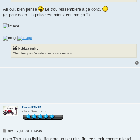
Ah oui, bien pensé
Le trou ressemblera à ça donc.
(et pour coco : la police est mieux comme ça ?)
Nabla a écrit :
Cherchez pas j'ai raison et vous avez tort.
ErwanBZH35
Pilote Grand Prix
M
dim. 17 juil. 2011 14:35
e
s
ouep Thib, plus lisible!!!encore un peu plus fin, ce serait encore mieux!