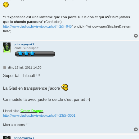
s
a
g
e
"L'experience est une lanterne que l'on porte sur le dos et qui n'éclaire jamais
que le chemin parcouru
" (Confucius)
http://www.gladius.fr/viewtopic.php?f=2&t=945
" onclick="window.open(this.href);return
false;
princeyoyo77
Pilote Supersport
M
dim. 17 juil. 2011 14:59
e
s
Super taf Thibault !!!
s
a
g
La Glad en transparence j'adore
e
Ce modèle là avec juste le cercle c'est parfait :-)
Lionel alias
Green Dragon
http://www.gladius.fr/viewtopic.php?f=23&t=3001
Mort aux cons !!!!
princeyoyo77