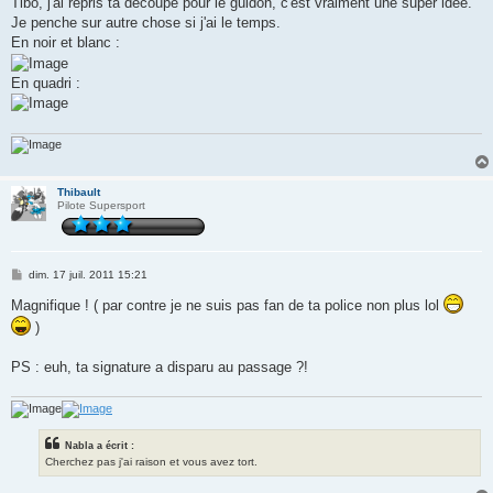
Tibo, j'ai repris ta découpe pour le guidon, c'est vraiment une super idée.
Je penche sur autre chose si j'ai le temps.
En noir et blanc :
En quadri :
Thibault
Pilote Supersport
M
dim. 17 juil. 2011 15:21
e
s
Magnifique ! ( par contre je ne suis pas fan de ta police non plus lol
s
)
a
g
e
PS : euh, ta signature a disparu au passage ?!
Nabla a écrit :
Cherchez pas j'ai raison et vous avez tort.