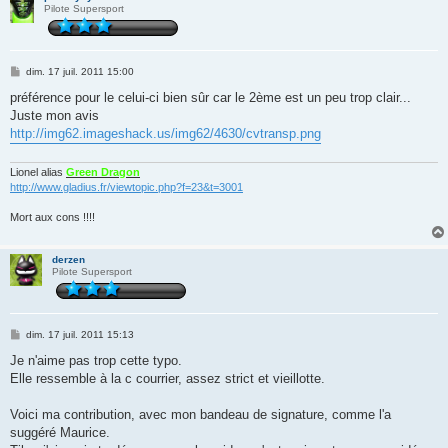
Pilote Supersport
M
dim. 17 juil. 2011 15:00
e
s
préférence pour le celui-ci bien sûr car le 2ème est un peu trop clair...
s
Juste mon avis
a
g
http://img62.imageshack.us/img62/4630/cvtransp.png
e
Lionel alias
Green Dragon
http://www.gladius.fr/viewtopic.php?f=23&t=3001
Mort aux cons !!!!
derzen
Pilote Supersport
M
dim. 17 juil. 2011 15:13
e
s
Je n'aime pas trop cette typo.
s
Elle ressemble à la c courrier, assez strict et vieillotte.
a
g
e
Voici ma contribution, avec mon bandeau de signature, comme l'a
suggéré Maurice.