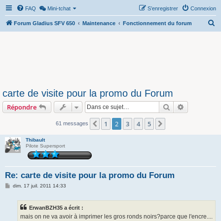
FAQ
Mini-tchat
S’enregistrer
Connexion
R
Forum Gladius SFV 650
Maintenance
Fonctionnement du forum
e
c
h
e
r
carte de visite pour la promo du Forum
c
Rechercher
Recherche 
Répondre
h
e
1
2
3
4
5
Précédente
Suivante
61 messages
r
Thibault
Pilote Supersport
Re: carte de visite pour la promo du Forum
M
dim. 17 juil. 2011 14:33
e
s
s
ErwanBZH35 a écrit :
a
g
mais on ne va avoir à imprimer les gros ronds noirs?parce que l'encre....
e