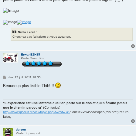
Nabla a écrit :
Cherchez pas j'ai raison et vous avez tort.
ErwanBZH35
Pilote Grand Prix
M
dim. 17 juil. 2011 18:35
e
s
Beaucoup plus lisible Thib!!!!
s
a
g
e
"L'experience est une lanterne que l'on porte sur le dos et qui n'éclaire jamais
que le chemin parcouru
" (Confucius)
http://www.gladius.fr/viewtopic.php?f=2&t=945
" onclick="window.open(this.href);return
false;
derzen
Pilote Supersport