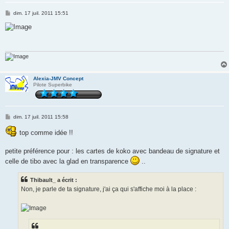
M
dim. 17 juil. 2011 15:51
e
s
s
a
g
e
Alexia-JMV Concept
Pilote Superbike
M
dim. 17 juil. 2011 15:58
e
s
top comme idée !!
s
a
g
petite préférence pour : les cartes de koko avec bandeau de signature et
e
celle de tibo avec la glad en transparence
..
Thibault_ a écrit :
Non, je parle de ta signature, j'ai ça qui s'affiche moi à la place :