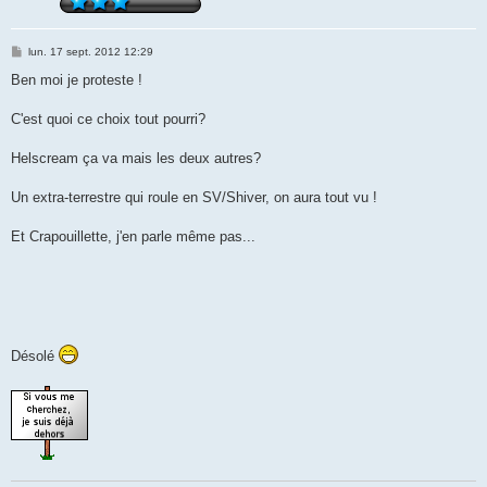
M
lun. 17 sept. 2012 12:29
e
s
Ben moi je proteste !
s
a
g
C'est quoi ce choix tout pourri?
e
Helscream ça va mais les deux autres?
Un extra-terrestre qui roule en SV/Shiver, on aura tout vu !
Et Crapouillette, j'en parle même pas...
Désolé