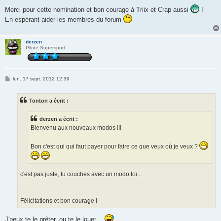
e
s
Merci pour cette nomination et bon courage à Triix et Crap aussi
!
s
En espérant aider les membres du forum
a
g
e
derzen
Pilote Supersport
M
lun. 17 sept. 2012 12:39
e
s
s
Tonton a écrit :
a
g
e
derzen a écrit :
Bienvenu aux nouveaux modos !!!
Bon c'est qui qui faut payer pour faire ce que veux où je veux ?
c'est pas juste, tu couches avec un modo toi...
Félicitations et bon courage !
J'peux te le prêter, ou te le louer…