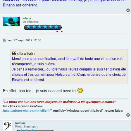
Binano est cohérent.
adone
Modérateur
M
lun. 17 sept. 2012 12:00
e
s
s
triix a écrit :
a
g
Merci pour cette nomination, c'est le travail de toute une vie qui se voit
e
récompensé, je suis si ému.
Je tiens à remercier... oui bref vous l'aurez compris je suis fier d'avoir été
choisis et très content pour Helscream et Crap, je pense que le choix de
Binano est cohérent.
En effet, bon trio... je suis daccord avec toi
"La moto est l'un des rares moyens de maîtriser la vie quelques instants"
Un click ça coute rien!>>>
http://adone-elanvy.miniville.fr/
" onclick="window.open(this.href);return false;
Antoine
Pilote Supersport