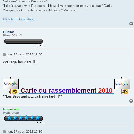
Vulnerant omnes, ultima necat
"I don't have low self-esteem... I have low esteem for everyone else." Daria
"You just fucked with the wrong Mexican" Machete
Click here if you dare
killpilot
Pilote 50 cm3
M
lun. 17 sept. 2012 12:30
e
s
courage les gars !!!
s
a
g
e
Ca
rt
e d
u r
asse
mb
le
me
nt
2010
""Les Savoyards: ... ça freine tard!!!""
helscream
Modérateur
M
lun. 17 sept. 2012 12:36