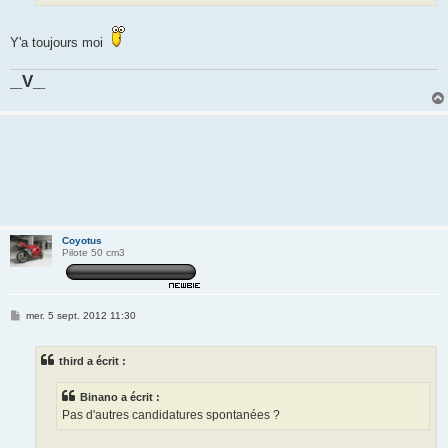
Y'a toujours moi
V
__
__
Coyotus
Pilote 50 cm3
M
mer. 5 sept. 2012 11:30
e
s
s
third a écrit :
a
g
e
Binano a écrit :
Pas d'autres candidatures spontanées ?