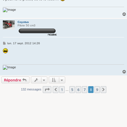
Coyotus
Pilote 50 cm3
M
lun. 17 sept. 2012 14:26
e
s
s
a
g
e
Répondre
Page
8
sur
9
1
5
6
7
8
9
Précédente
Suivante
132 messages
…