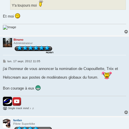
Y'a toujours moi
Et moi
Binano
Administrateur
M
lun. 17 sept. 2012 11:05
e
s
j'ai l'honneur de vous annoncer la nomination de Crapouillette, Triix et
s
a
Helscream aux postes de modérateurs globaux du forum.
g
e
Bon courage à eux
Single track mind ♪ ♫
fanfan
Pilote Superbike