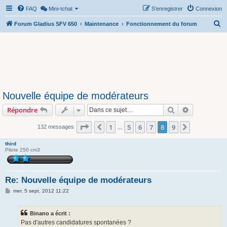
FAQ
Mini-tchat
S’enregistrer
Connexion
R
Forum Gladius SFV 650
Maintenance
Fonctionnement du forum
e
c
h
e
r
Nouvelle équipe de modérateurs
c
Rechercher
Recherche 
Répondre
h
e
Page
8
sur
9
1
5
6
7
8
9
Précédente
Suivante
132 messages
…
r
third
Pilote 250 cm3
Re: Nouvelle équipe de modérateurs
M
mer. 5 sept. 2012 11:22
e
s
s
Binano a écrit :
a
g
Pas d'autres candidatures spontanées ?
e