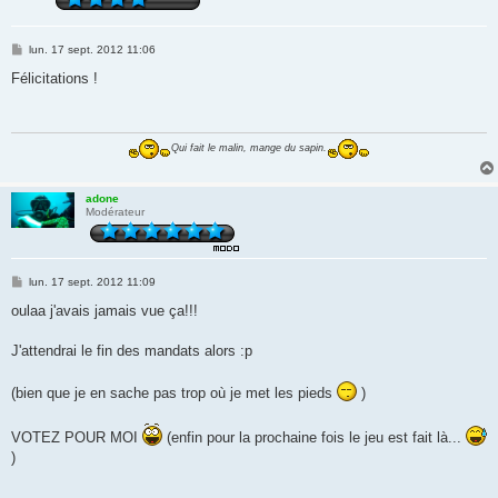
M
lun. 17 sept. 2012 11:06
e
s
Félicitations !
s
a
g
e
Qui fait le malin, mange du sapin.
adone
Modérateur
M
lun. 17 sept. 2012 11:09
e
s
oulaa j'avais jamais vue ça!!!
s
a
g
J'attendrai le fin des mandats alors :p
e
(bien que je en sache pas trop où je met les pieds
)
VOTEZ POUR MOI
(enfin pour la prochaine fois le jeu est fait là...
)