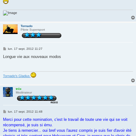
Tornado
Pilote Supersport
M
lun. 17 sept. 2012 11:27
e
s
Longue vie aux nouveaux modos
s
a
g
e
Tornado's Gladius
triix
Modérateur
M
lun. 17 sept. 2012 11:48
e
s
Merci pour cette nomination, c'est le travail de toute une vie qui se voit
s
récompensé, je suis si ému.
a
g
Je tiens à remercier... oui bref vous l'aurez compris je suis fier d'avoir été
e
choisis et très content pour Helscream et Crap, je pense que le choix de