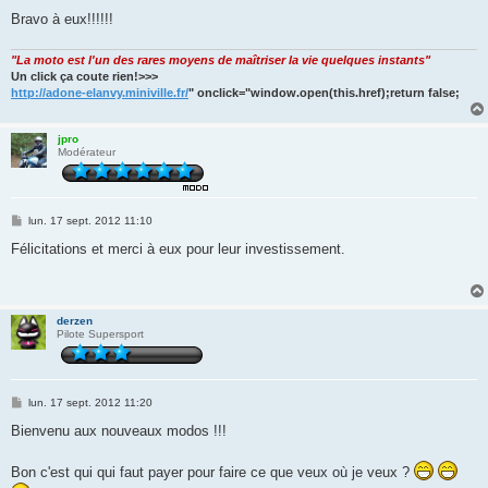
Bravo à eux!!!!!!
"La moto est l'un des rares moyens de maîtriser la vie quelques instants"
Un click ça coute rien!>>>
http://adone-elanvy.miniville.fr/
" onclick="window.open(this.href);return false;
jpro
Modérateur
M
lun. 17 sept. 2012 11:10
e
s
Félicitations et merci à eux pour leur investissement.
s
a
g
e
derzen
Pilote Supersport
M
lun. 17 sept. 2012 11:20
e
s
Bienvenu aux nouveaux modos !!!
s
a
g
Bon c'est qui qui faut payer pour faire ce que veux où je veux ?
e