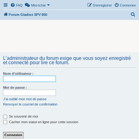
FAQ
Mini-tchat
S’enregistrer
Connexion
R
Forum Gladius SFV 650
e
c
h
e
r
L’administrateur du forum exige que vous soyez enregistré
c
et connecté pour lire ce forum.
h
Nom d’utilisateur :
e
r
Mot de passe :
J’ai oublié mon mot de passe
Renvoyer le courriel de confirmation
Se souvenir de moi
Cacher mon statut en ligne pour cette session