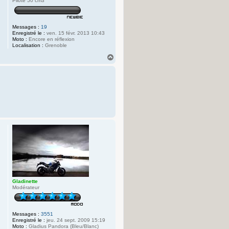
Pilote 50 cm3
Messages :
19
Enregistré le :
ven. 15 févr. 2013 10:43
Moto :
Encore en réflexion
Localisation :
Grenoble
H
a
u
t
Gladinette
Modérateur
Messages :
3551
Enregistré le :
jeu. 24 sept. 2009 15:19
Moto :
Gladius Pandora (Bleu/Blanc)