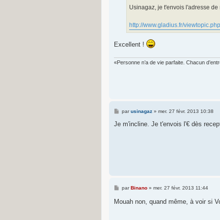
g
Usinagaz, je t'envois l'adresse 
e
http://www.gladius.fr/viewtopic
Excellent !
«Personne n’a de vie parfaite. Chacun d’ent
M
par
usinagaz
»
mer. 27 févr. 2013 10:38
e
s
Je m'incline. Je t'envois l'€ dès rece
s
a
g
e
M
par
Binano
»
mer. 27 févr. 2013 11:44
e
s
Mouah non, quand même, à voir si Vo
s
a
g