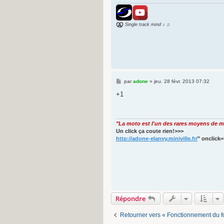
Single track mind ♪ ♫
M
par
adone
»
jeu. 28 févr. 2013 07:32
e
s
+1
s
a
g
e
"La moto est l'un des rares moyens de ma
Un click ça coute rien!>>>
http://adone-elanvy.miniville.fr/
" onclick=
Répondre
Retourner vers « Fonctionnement du 