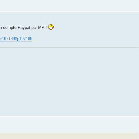
mon compte Paypal par MP !
?p=197189#p197189