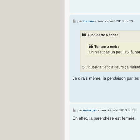
M
par
zonzon
»
ven. 22 févr. 2013 02:29
e
s
s
Gladinette a écrit :
a
g
e
Tonton a écrit :
On n'est pas un peu HS là, non
Si, tout-à-fait et d'ailleurs ça mérit
Je dirais même, la pendaison par les 
M
par
usinagaz
»
ven. 22 févr. 2013 08:36
e
s
En effet, la parenthèse est fermée.
s
a
g
e