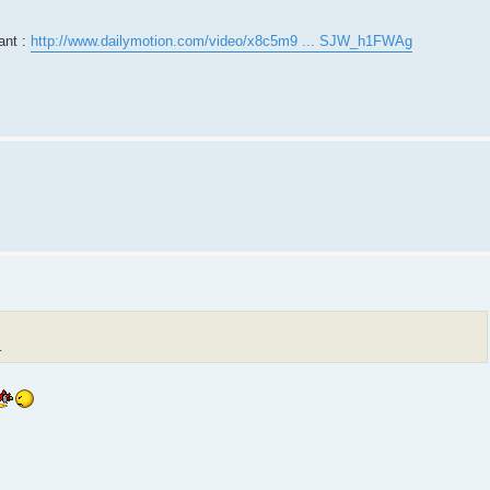
ant :
http://www.dailymotion.com/video/x8c5m9 ... SJW_h1FWAg
.