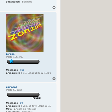
Localisation :
Belgique
H
a
u
t
zonzon
Pilote 125 cm3
Messages :
451
Enregistré le :
jeu. 23 août 2012 13:16
H
a
u
usinagaz
t
Pilote 50 cm3
Messages :
19
Enregistré le :
ven. 15 févr. 2013 10:43
Moto :
Encore en réflexion
Localisation :
Grenoble