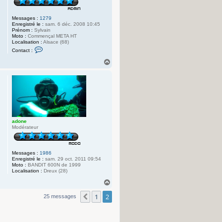
Messages :
1279
Enregistré le :
sam. 6 déc. 2008 10:45
Prénom :
Sylvain
Moto :
Commençal META HT
Localisation :
Alsace (68)
C
Contact :
o
n
H
t
a
a
u
c
t
t
e
r
B
i
n
a
adone
n
Modérateur
o
Messages :
1986
Enregistré le :
sam. 29 oct. 2011 09:54
Moto :
BANDIT 600N de 1999
Localisation :
Dreux (28)
H
a
1
2
u
Précédente
25 messages
t