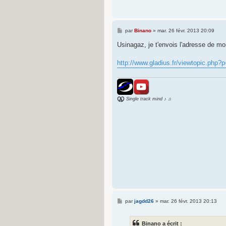
M
par
Binano
»
mar. 26 févr. 2013 20:09
e
s
Usinagaz, je t'envois l'adresse de 
s
a
g
http://www.gladius.fr/viewtopic.php
e
Single track mind ♪ ♫
M
par
jagdd26
»
mar. 26 févr. 2013 20:13
e
s
s
Binano a écrit :
a