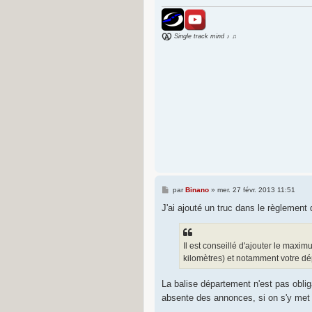
e
Single track mind ♪ ♫
M
par
Binano
»
mer. 27 févr. 2013 11:51
e
s
J'ai ajouté un truc dans le règlement
s
a
g
e
Il est conseillé d'ajouter le maxim
kilomètres) et notamment votre dép
La balise département n'est pas obli
absente des annonces, si on s'y met