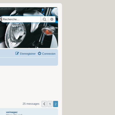
Rechercher
Recherche avancée
S’enregistrer
Connexion
1
2
Précédente
25 messages
usinagaz