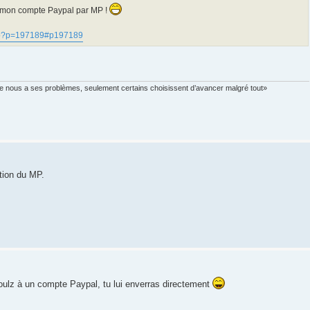
de mon compte Paypal par MP !
.php?p=197189#p197189
re nous a ses problèmes, seulement certains choisissent d’avancer malgré tout»
ption du MP.
ulz à un compte Paypal, tu lui enverras directement