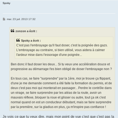
Spoky
M
mar. 23 juil. 2013 17:32
e
s
s
zonzon a écrit :
a
g
e
Spoky a écrit :
C'est pas l'embrayage qu'il faut doser, c'est la poignée des gazs.
L'embrayage au contraire, si bien utilisé, vous aidera à calmer
l'ardeur mise dans l'essorage d'une poignée...
Ben donc il faut doser les deux... Si tu veux une accélération douce et
progressive au démarrage t'es bien obligé de doser l'embrayage non ?
En tous cas, se faire "surprendre" par la 1ère, moi je trouve ça flippant,
d'une je me demande comment a été faite la formation du permis, et de
deux c'est pas moi qui monterait en passager... Perdre le contrôle dans
un virage, se faire surprendre par les aléas de la route, avoir un
mauvais réflexe, bloquer la roue et glisser ou autre, tout ça ok c'est
normal quand on est un conducteur débutant, mais se faire surprendre
par la première, sur la gladius en plus, ça m'inspire pas confiance !
Je vois ce que tu veux dire, mais mon point de vue c'est que c'est pas la