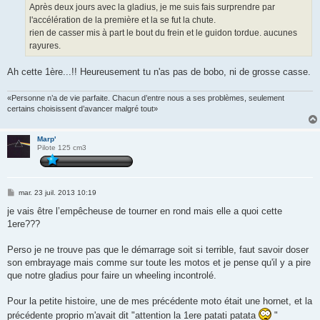
e
Après deux jours avec la gladius, je me suis fais surprendre par
l'accélération de la première et la se fut la chute.
rien de casser mis à part le bout du frein et le guidon tordue. aucunes
rayures.
Ah cette 1ère...!! Heureusement tu n'as pas de bobo, ni de grosse casse.
«Personne n’a de vie parfaite. Chacun d’entre nous a ses problèmes, seulement
certains choisissent d’avancer malgré tout»
Marp'
Pilote 125 cm3
M
mar. 23 juil. 2013 10:19
e
s
je vais être l’empêcheuse de tourner en rond mais elle a quoi cette
s
1ere???
a
g
e
Perso je ne trouve pas que le démarrage soit si terrible, faut savoir doser
son embrayage mais comme sur toute les motos et je pense qu'il y a pire
que notre gladius pour faire un wheeling incontrolé.
Pour la petite histoire, une de mes précédente moto était une hornet, et la
précédente proprio m'avait dit "attention la 1ere patati patata
"