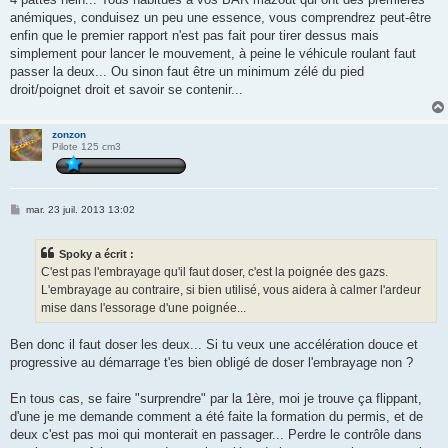
anémiques, conduisez un peu une essence, vous comprendrez peut-être
enfin que le premier rapport n'est pas fait pour tirer dessus mais
simplement pour lancer le mouvement, à peine le véhicule roulant faut
passer la deux... Ou sinon faut être un minimum zélé du pied
droit/poignet droit et savoir se contenir...
zonzon
Pilote 125 cm3
M
mar. 23 juil. 2013 13:02
e
s
s
Spoky a écrit :
a
g
C'est pas l'embrayage qu'il faut doser, c'est la poignée des gazs.
e
L'embrayage au contraire, si bien utilisé, vous aidera à calmer l'ardeur
mise dans l'essorage d'une poignée...
Ben donc il faut doser les deux... Si tu veux une accélération douce et
progressive au démarrage t'es bien obligé de doser l'embrayage non ?
En tous cas, se faire "surprendre" par la 1ère, moi je trouve ça flippant,
d'une je me demande comment a été faite la formation du permis, et de
deux c'est pas moi qui monterait en passager... Perdre le contrôle dans