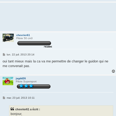
chevrier61
Pilote 50 cm3
M
lun. 22 juil. 2013 20:14
e
s
oui tant mieux mais la ca va me permettre de changer le guidon qui ne
s
me convenait pas.
a
g
e
jagdd26
Pilote Supersport
M
mar. 23 juil. 2013 10:11
e
s
s
chevrier61 a écrit :
a
g
bonjour,