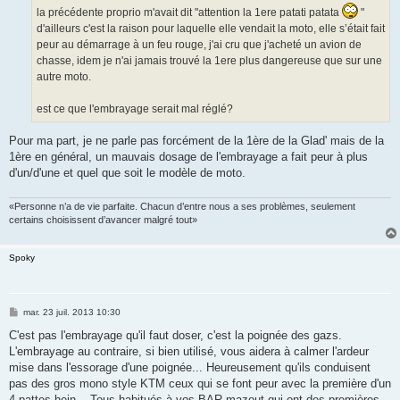
la précédente proprio m'avait dit "attention la 1ere patati patata
"
d'ailleurs c'est la raison pour laquelle elle vendait la moto, elle s’était fait
peur au démarrage à un feu rouge, j'ai cru que j'acheté un avion de
chasse, idem je n'ai jamais trouvé la 1ere plus dangereuse que sur une
autre moto.
est ce que l'embrayage serait mal réglé?
Pour ma part, je ne parle pas forcément de la 1ère de la Glad' mais de la
1ère en général, un mauvais dosage de l'embrayage a fait peur à plus
d'un/d'une et quel que soit le modèle de moto.
«Personne n’a de vie parfaite. Chacun d’entre nous a ses problèmes, seulement
certains choisissent d’avancer malgré tout»
Spoky
M
mar. 23 juil. 2013 10:30
e
s
C'est pas l'embrayage qu'il faut doser, c'est la poignée des gazs.
s
L'embrayage au contraire, si bien utilisé, vous aidera à calmer l'ardeur
a
g
mise dans l'essorage d'une poignée... Heureusement qu'ils conduisent
e
pas des gros mono style KTM ceux qui se font peur avec la première d'un
4 pattes hein... Tous habitués à vos BAR mazout qui ont des premières