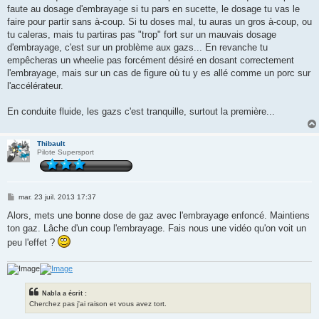
faute au dosage d'embrayage si tu pars en sucette, le dosage tu vas le
faire pour partir sans à-coup. Si tu doses mal, tu auras un gros à-coup, ou
tu caleras, mais tu partiras pas "trop" fort sur un mauvais dosage
d'embrayage, c'est sur un problème aux gazs... En revanche tu
empêcheras un wheelie pas forcément désiré en dosant correctement
l'embrayage, mais sur un cas de figure où tu y es allé comme un porc sur
l'accélérateur.
En conduite fluide, les gazs c'est tranquille, surtout la première...
Thibault
Pilote Supersport
M
mar. 23 juil. 2013 17:37
e
s
Alors, mets une bonne dose de gaz avec l'embrayage enfoncé. Maintiens
s
ton gaz. Lâche d'un coup l'embrayage. Fais nous une vidéo qu'on voit un
a
g
peu l'effet ?
e
Nabla a écrit :
Cherchez pas j'ai raison et vous avez tort.