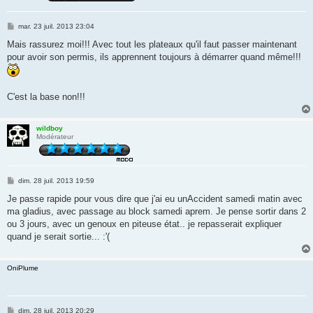
M
mar. 23 juil. 2013 23:04
e
s
Mais rassurez moi!!! Avec tout les plateaux qu'il faut passer maintenant
s
pour avoir son permis, ils apprennent toujours à démarrer quand même!!!
a
g
e
C'est la base non!!!
wildboy
Modérateur
M
dim. 28 juil. 2013 19:59
e
s
Je passe rapide pour vous dire que j'ai eu unAccident samedi matin avec
s
ma gladius, avec passage au block samedi aprem. Je pense sortir dans 2
a
g
ou 3 jours, avec un genoux en piteuse état.. je repasserait expliquer
e
quand je serait sortie... :'(
OniPlume
M
dim. 28 juil. 2013 20:29