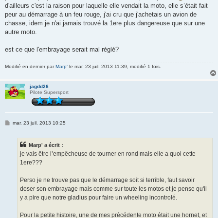
d'ailleurs c'est la raison pour laquelle elle vendait la moto, elle s’était fait
peur au démarrage à un feu rouge, j'ai cru que j'achetais un avion de
chasse, idem je n'ai jamais trouvé la 1ere plus dangereuse que sur une
autre moto.
est ce que l'embrayage serait mal réglé?
Modifié en dernier par
Marp'
le mar. 23 juil. 2013 11:39, modifié 1 fois.
jagdd26
Pilote Supersport
M
mar. 23 juil. 2013 10:25
e
s
s
Marp' a écrit :
a
g
je vais être l’empêcheuse de tourner en rond mais elle a quoi cette
e
1ere???
Perso je ne trouve pas que le démarrage soit si terrible, faut savoir
doser son embrayage mais comme sur toute les motos et je pense qu'il
y a pire que notre gladius pour faire un wheeling incontrolé.
Pour la petite histoire, une de mes précédente moto était une hornet, et