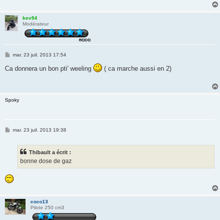
kev94
Modérateur
M
mar. 23 juil. 2013 17:54
e
s
Ca donnera un bon pti' weeling
( ca marche aussi en 2)
s
a
g
e
Spoky
M
mar. 23 juil. 2013 19:38
e
s
s
Thibault a écrit :
a
g
bonne dose de gaz
e
coco13
Pilote 250 cm3