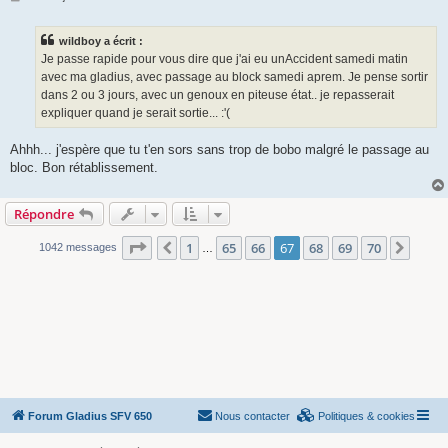
e
s
s
wildboy a écrit :
a
g
Je passe rapide pour vous dire que j'ai eu unAccident samedi matin
e
avec ma gladius, avec passage au block samedi aprem. Je pense sortir
dans 2 ou 3 jours, avec un genoux en piteuse état.. je repasserait
expliquer quand je serait sortie... :'(
Ahhh... j'espère que tu t'en sors sans trop de bobo malgré le passage au
bloc. Bon rétablissement.
Répondre
Page
67
sur
70
1
65
66
67
68
69
70
Précédente
Suiva
1042 messages
…
Forum Gladius SFV 650
Nous contacter
Politiques & cookies