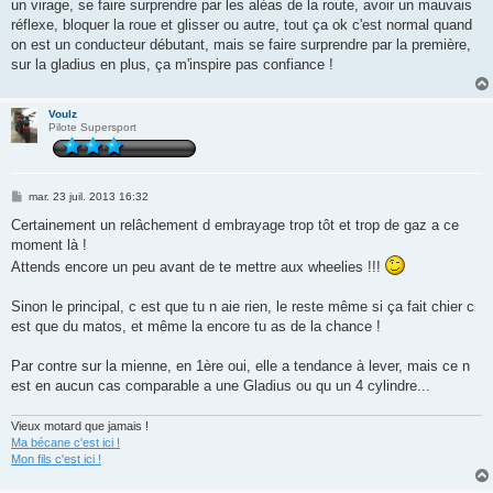
un virage, se faire surprendre par les aléas de la route, avoir un mauvais
réflexe, bloquer la roue et glisser ou autre, tout ça ok c'est normal quand
on est un conducteur débutant, mais se faire surprendre par la première,
sur la gladius en plus, ça m'inspire pas confiance !
Voulz
Pilote Supersport
M
mar. 23 juil. 2013 16:32
e
s
Certainement un relâchement d embrayage trop tôt et trop de gaz a ce
s
moment là !
a
g
Attends encore un peu avant de te mettre aux wheelies !!!
e
Sinon le principal, c est que tu n aie rien, le reste même si ça fait chier c
est que du matos, et même la encore tu as de la chance !
Par contre sur la mienne, en 1ère oui, elle a tendance à lever, mais ce n
est en aucun cas comparable a une Gladius ou qu un 4 cylindre...
Vieux motard que jamais !
Ma bécane c'est ici !
Mon fils c'est ici !