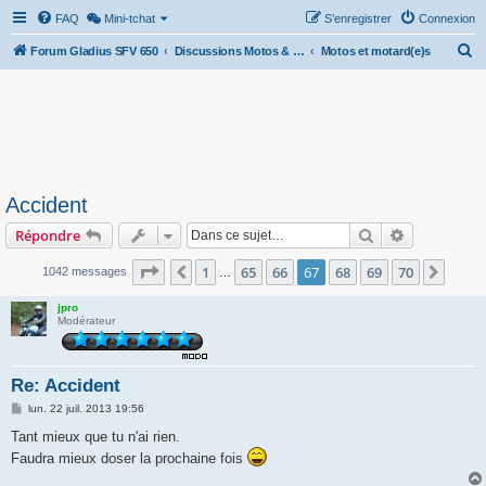
FAQ
Mini-tchat
S’enregistrer
Connexion
R
Forum Gladius SFV 650
Discussions Motos & Motard(e)s
Motos et motard(e)s
e
c
h
e
r
Accident
c
Rechercher
Recherche 
Répondre
h
e
Page
67
sur
70
1
65
66
67
68
69
70
Précédente
Suiva
1042 messages
…
r
jpro
Modérateur
Re: Accident
M
lun. 22 juil. 2013 19:56
e
s
Tant mieux que tu n'ai rien.
s
Faudra mieux doser la prochaine fois
a
g
e