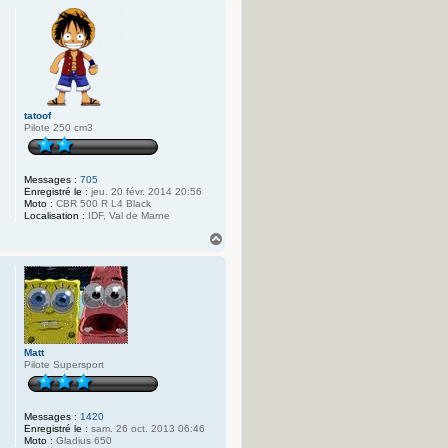
u
t
tatoof
Pilote 250 cm3
Messages :
705
Enregistré le :
jeu. 20 févr. 2014 20:56
Moto :
CBR 500 R L4 Black
Localisation :
IDF, Val de Marne
H
a
u
t
Matt
Pilote Supersport
Messages :
1420
Enregistré le :
sam. 26 oct. 2013 06:46
Moto :
Gladius 650