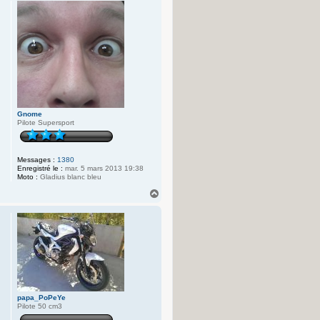
u
t
Gnome
Pilote Supersport
Messages :
1380
Enregistré le :
mar. 5 mars 2013 19:38
Moto :
Gladius blanc bleu
H
a
u
t
papa_PoPeYe
Pilote 50 cm3