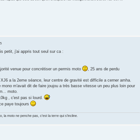
25
petit, j'ai appris tout seul sur ca :
orité venue pour concrétiser un permis moto
, 25 ans de perdu
la XJ6 a la 2eme séance, leur centre de gravité est difficile a cerner amha.
le mono m'avait dit de faire joujou a très basse vitesse un peu plus loin pour
 m... moto.
0kg , c'est pas si lourd.
nce paye toujours
la moto ne penche pas, c'est la terre qui s'incline.