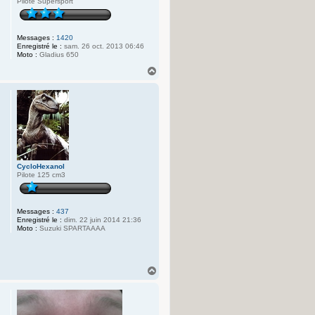
Pilote Supersport
Messages :
1420
Enregistré le :
sam. 26 oct. 2013 06:46
Moto :
Gladius 650
H
a
u
t
CycloHexanol
Pilote 125 cm3
Messages :
437
Enregistré le :
dim. 22 juin 2014 21:36
Moto :
Suzuki SPARTAAAA
H
a
u
t