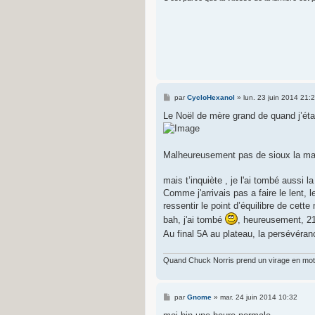
M
par
CycloHexanol
»
lun. 23 juin 2014 21:
e
s
Le Noël de mère grand de quand j’étais 
s
a
g
e
Malheureusement pas de sioux la maj
mais t’inquiète , je l'ai tombé aussi 
Comme j'arrivais pas a faire le lent, 
ressentir le point d’équilibre de cette
bah, j'ai tombé
, heureusement, 21
Au final 5A au plateau, la persévéra
Quand Chuck Norris prend un virage en moto, 
M
par
Gnome
»
mar. 24 juin 2014 10:32
e
s