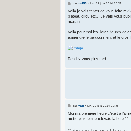
M
par
clel55
»
lun. 23 juin 2014 20:31
e
s
Voilà je vais tenter de vous faire r
s
plateau circu etc... Je vais vous pub
a
g
marrant.
e
Voilà pour moi les 1ères heures de c
apprendre le parcours lent et le g
Rendez vous plus tard
M
par
Matt
»
lun. 23 juin 2014 20:38
e
s
Moi ma premiere heure c'etait à l'arm
s
metre plus loin je relevais la bete ^^
a
g
e
C'est parce que la vitesse de la lumière est plu