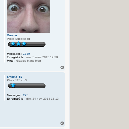
Gnome
Pilote Supersport
Messages :
1380
Enregistré le :
mar. 5 mars 2013 19:38
Moto :
Gladius blanc bleu
H
a
u
antoine_57
t
Pilote 125 cm3
Messages :
275
Enregistré le :
dim. 24 nov. 2013 13:13
H
a