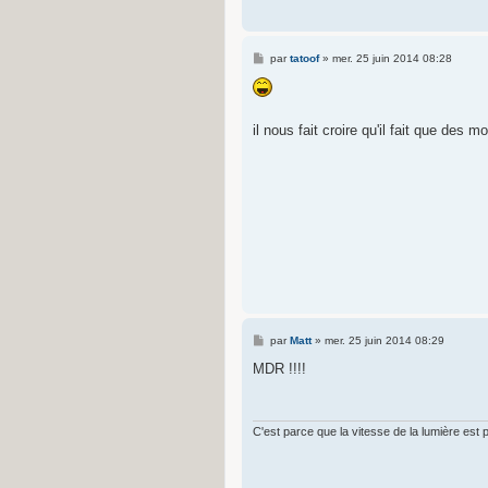
M
par
tatoof
»
mer. 25 juin 2014 08:28
e
s
s
a
g
il nous fait croire qu'il fait que des m
e
M
par
Matt
»
mer. 25 juin 2014 08:29
e
s
MDR !!!!
s
a
g
e
C'est parce que la vitesse de la lumière est plu