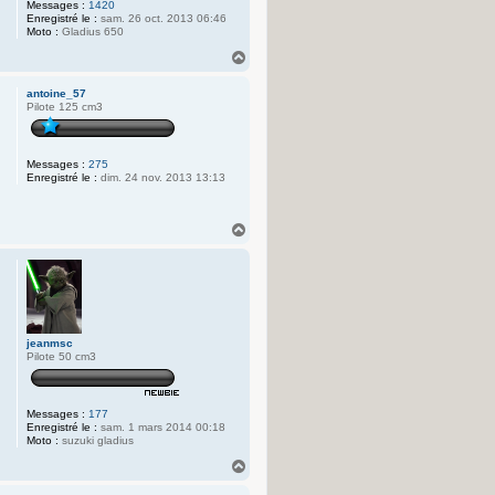
Messages :
1420
Enregistré le :
sam. 26 oct. 2013 06:46
Moto :
Gladius 650
H
a
u
antoine_57
t
Pilote 125 cm3
Messages :
275
Enregistré le :
dim. 24 nov. 2013 13:13
H
a
u
t
jeanmsc
Pilote 50 cm3
Messages :
177
Enregistré le :
sam. 1 mars 2014 00:18
Moto :
suzuki gladius
H
a