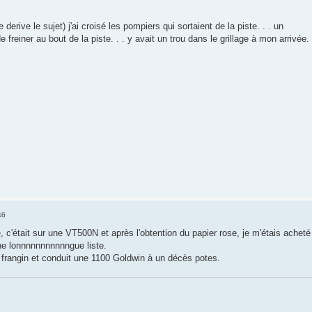
je derive le sujet) j'ai croisé les pompiers qui sortaient de la piste. . . un
e freiner au bout de la piste. . . y avait un trou dans le grillage à mon arrivée.
46
re, c'était sur une VT500N et après l'obtention du papier rose, je m'étais acheté
ne lonnnnnnnnnnngue liste.
 frangin et conduit une 1100 Goldwin à un décès potes.