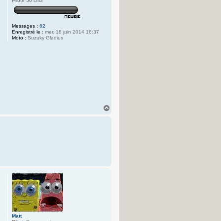
Pilote 50 cm3
Messages :
62
Enregistré le :
mer. 18 juin 2014 18:37
Moto :
Suzuky Gladius
H
a
u
t
Matt