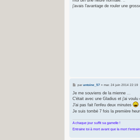
moi bin une heure normale. ..
s
j'avais l'avantage de rouler une gross
a
g
e
M
par
antoine_57
»
mar. 24 juin 2014 22:19
e
s
Je me souviens de la mienne ...
s
C'était avec une Gladius et j'ai voulu 
a
g
J'ai pas fait l'enfeu deux minutes
e
Je suis tombé 7 fois la première heu
A chaque jour suffit sa gamelle !
Entraine toi à mort avant que la mort t'entrai