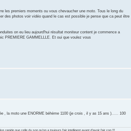
evivre les premiers moments ou vous chevaucher une moto. Tous le long du
lier des photos voir vidéo quand le cas est possible je pense que ca peut être
onduites on eu lieu aujourd'hui résultat moniteur content je commence a
ros hic PREMIERE GAMMELLLE. Et oui que voulez vous
ée , la moto une ENORME béhème 1100 (je crois , il y as 15 ans )...... 100
s rapide que celle du son qu'on a toujours l'air intelligent avant d'avoir l'air con !!!