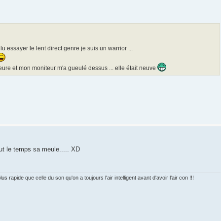
lu essayer le lent direct genre je suis un warrior ...
eure et mon moniteur m'a gueulé dessus ... elle était neuve
ut le temps sa meule..... XD
s rapide que celle du son qu'on a toujours l'air intelligent avant d'avoir l'air con !!!