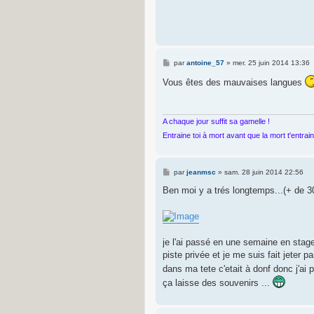
M
par
antoine_57
»
mer. 25 juin 2014 13:36
e
s
Vous êtes des mauvaises langues
s
a
g
e
A chaque jour suffit sa gamelle !
Entraine toi à mort avant que la mort t'entrai
M
par
jeanmsc
»
sam. 28 juin 2014 22:56
e
s
Ben moi y a trés longtemps...(+ de 30 
s
a
g
e
je l'ai passé en une semaine en stage 
piste privée et je me suis fait jeter p
dans ma tete c'etait à donf donc j'ai 
ça laisse des souvenirs ...