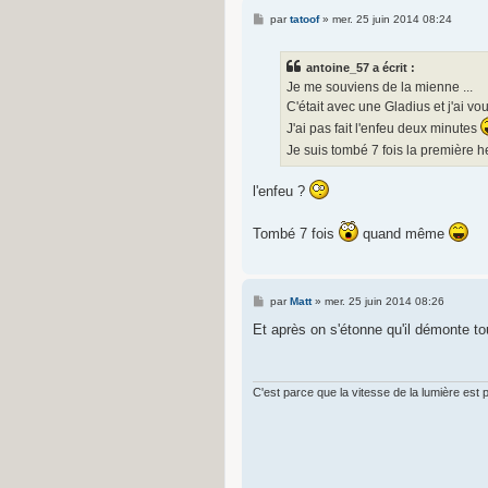
M
par
tatoof
»
mer. 25 juin 2014 08:24
e
s
s
antoine_57 a écrit :
a
g
Je me souviens de la mienne ...
e
C'était avec une Gladius et j'ai vou
J'ai pas fait l'enfeu deux minutes
Je suis tombé 7 fois la première h
l'enfeu ?
Tombé 7 fois
quand même
M
par
Matt
»
mer. 25 juin 2014 08:26
e
s
Et après on s'étonne qu'il démonte to
s
a
g
e
C'est parce que la vitesse de la lumière est plu