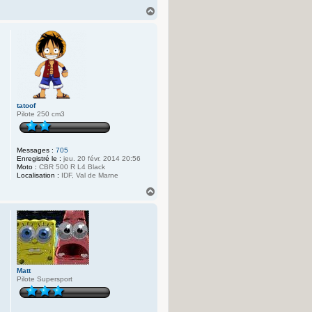
H
a
u
t
tatoof
Pilote 250 cm3
Messages :
705
Enregistré le :
jeu. 20 févr. 2014 20:56
Moto :
CBR 500 R L4 Black
Localisation :
IDF, Val de Marne
H
a
u
t
Matt
Pilote Supersport