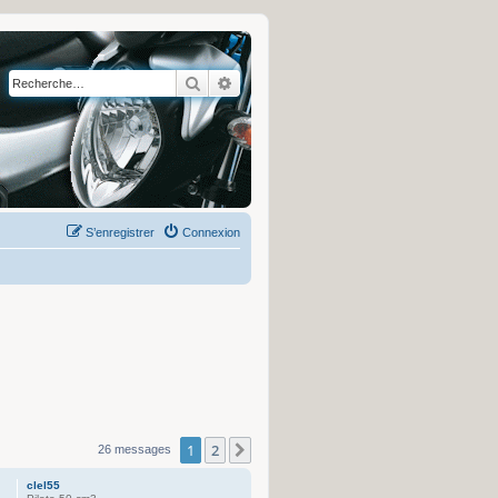
Rechercher
Recherche avancée
S’enregistrer
Connexion
1
2
Suivante
26 messages
clel55