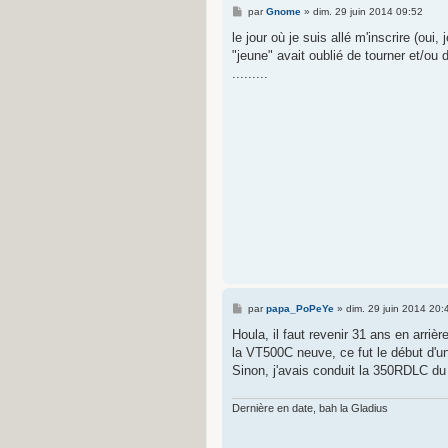
M
par
Gnome
»
dim. 29 juin 2014 09:52
e
s
le jour où je suis allé m'inscrire (oui, 
s
"jeune" avait oublié de tourner et/ou d
a
g
.........
e
M
par
papa_PoPeYe
»
dim. 29 juin 2014 20:
e
s
Houla, il faut revenir 31 ans en arriè
s
la VT500C neuve, ce fut le début d'u
a
g
Sinon, j'avais conduit la 350RDLC du
e
Dernière en date, bah la Gladius