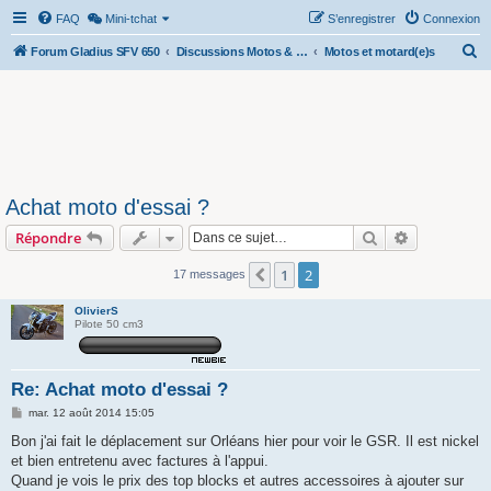
FAQ
Mini-tchat
S’enregistrer
Connexion
R
Forum Gladius SFV 650
Discussions Motos & Motard(e)s
Motos et motard(e)s
e
c
h
e
r
Achat moto d'essai ?
c
Rechercher
Recherche 
Répondre
h
e
1
2
Précédente
17 messages
r
OlivierS
Pilote 50 cm3
Re: Achat moto d'essai ?
M
mar. 12 août 2014 15:05
e
s
Bon j'ai fait le déplacement sur Orléans hier pour voir le GSR. Il est nickel
s
et bien entretenu avec factures à l'appui.
a
g
Quand je vois le prix des top blocks et autres accessoires à ajouter sur
e