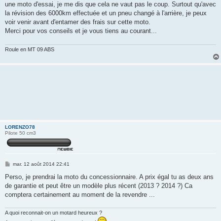
une moto d'essai, je me dis que cela ne vaut pas le coup. Surtout qu'avec
la révision des 6000km effectuée et un pneu changé à l'arrière, je peux
voir venir avant d'entamer des frais sur cette moto.
Merci pour vos conseils et je vous tiens au courant...
Roule en MT 09 ABS
LORENZO78
Pilote 50 cm3
M
mar. 12 août 2014 22:41
e
s
Perso, je prendrai la moto du concessionnaire. A prix égal tu as deux ans
s
de garantie et peut être un modèle plus récent (2013 ? 2014 ?) Ca
a
g
comptera certainement au moment de la revendre ...
e
A quoi reconnait-on un motard heureux ?