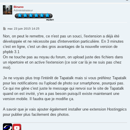
Binano
Administrateur
M
mar. 23 juin 2015 14:25
e
s
Non, on peut le remettre, ce n'est pas un souci, l'extension a déjà été
s
développée et ne nécessite pas d'intervention particulière. En 3 minutes
a
g
c'est en ligne, c'est un des gros avantages de la nouvelle version de
e
phpbb 3.1
On ne touche pas au noyau du forum, on upload juste des fichiers dans
un répertoire et on active l'extension (ce soir car là je ne suis pas chez
moi).
Je ne voyais plus trop l'intérêt de Tapatalk mais si vous préférez Tapatalk
pour les notifications ou l'upload de photo sur smartphone, pourquoi pas.
Ce qui me gêne c'est juste le message qui renvoi sur le site de Tapatalk
quand on est invité, y'en a pas besoin puisqu'il existe maintenant une
version mobile. Il faudra que je modifie ça.
A savoir que je vais ajouter également installer une extension Hostingpics
pour publier plus facilement des photos.