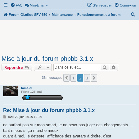
FAQ
Mini-tchat
S’enregistrer
Connexion
R
Forum Gladius SFV 650
Maintenance
Fonctionnement du forum
e
c
h
e
r
Mise à jour du forum phpbb 3.1.x
c
Rechercher
Recherche 
Répondre
h
e
1
2
3
Précédente
Suivante
36 messages
r
tomfuel
Pilote 125 cm3
Re: Mise à jour du forum phpbb 3.1.x
M
mar. 23 juin 2015 12:29
e
s
ne surfant pas sur mon smart, je ne peux pas juger des changements ...
s
tant mieux si ça marche mieux
a
g
quant à moi, je deteste l'affichage des avatars à droite, c'est
e