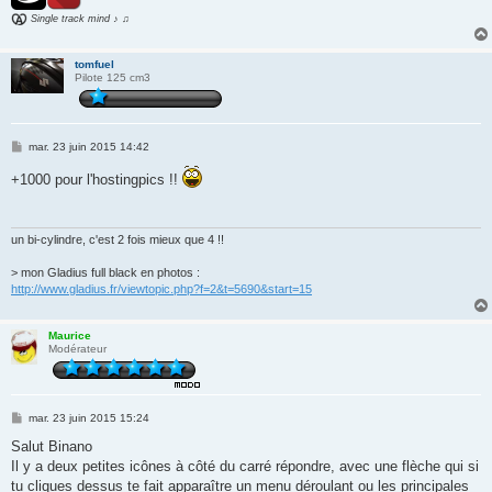
Single track mind ♪ ♫
tomfuel
Pilote 125 cm3
M
mar. 23 juin 2015 14:42
e
s
+1000 pour l'hostingpics !!
s
a
g
e
un bi-cylindre, c'est 2 fois mieux que 4 !!
> mon Gladius full black en photos :
http://www.gladius.fr/viewtopic.php?f=2&t=5690&start=15
Maurice
Modérateur
M
mar. 23 juin 2015 15:24
e
s
Salut Binano
s
Il y a deux petites icônes à côté du carré répondre, avec une flèche qui si
a
g
tu cliques dessus te fait apparaître un menu déroulant ou les principales