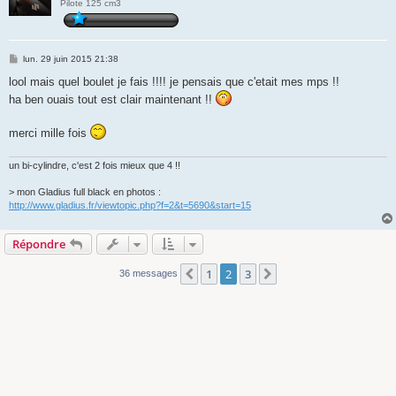
Pilote 125 cm3
M
lun. 29 juin 2015 21:38
e
s
lool mais quel boulet je fais !!!! je pensais que c'etait mes mps !!
s
ha ben ouais tout est clair maintenant !!
a
g
e
merci mille fois
un bi-cylindre, c'est 2 fois mieux que 4 !!
> mon Gladius full black en photos :
http://www.gladius.fr/viewtopic.php?f=2&t=5690&start=15
Répondre
1
2
3
Précédente
Suivante
36 messages