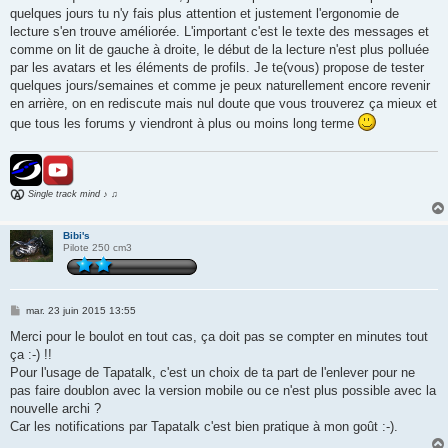
quelques jours tu n'y fais plus attention et justement l'ergonomie de
lecture s'en trouve améliorée. L'important c'est le texte des messages et
comme on lit de gauche à droite, le début de la lecture n'est plus polluée
par les avatars et les éléments de profils. Je te(vous) propose de tester
quelques jours/semaines et comme je peux naturellement encore revenir
en arrière, on en rediscute mais nul doute que vous trouverez ça mieux et
que tous les forums y viendront à plus ou moins long terme
Single track mind ♪ ♫
Bibi's
Pilote 250 cm3
M
mar. 23 juin 2015 13:55
e
s
Merci pour le boulot en tout cas, ça doit pas se compter en minutes tout
s
ça :-) !!
a
g
Pour l'usage de Tapatalk, c'est un choix de ta part de l'enlever pour ne
e
pas faire doublon avec la version mobile ou ce n'est plus possible avec la
nouvelle archi ?
Car les notifications par Tapatalk c'est bien pratique à mon goût :-).