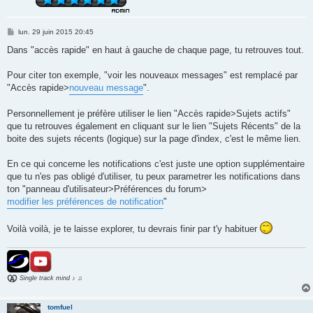
M
lun. 29 juin 2015 20:45
e
s
Dans "accès rapide" en haut à gauche de chaque page, tu retrouves tout.
s
a
g
Pour citer ton exemple, "voir les nouveaux messages" est remplacé par
e
"Accès rapide>
nouveau message
".
Personnellement je préfère utiliser le lien "Accès rapide>Sujets actifs"
que tu retrouves également en cliquant sur le lien "Sujets Récents" de la
boite des sujets récents (logique) sur la page d'index, c'est le même lien.
En ce qui concerne les notifications c'est juste une option supplémentaire
que tu n'es pas obligé d'utiliser, tu peux parametrer les notifications dans
ton "panneau d'utilisateur>Préférences du forum>
modifier les préférences de notification
"
Voilà voilà, je te laisse explorer, tu devrais finir par t'y habituer
Single track mind ♪ ♫
tomfuel