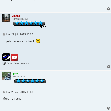
s
a
g
e
Binano
Administrateur
M
lun. 29 juin 2015 18:23
e
s
Sujets récents : check
s
a
g
e
Single track mind ♪ ♫
jpro
Modérateur
M
lun. 29 juin 2015 18:39
e
s
Merci Binano.
s
a
g
e