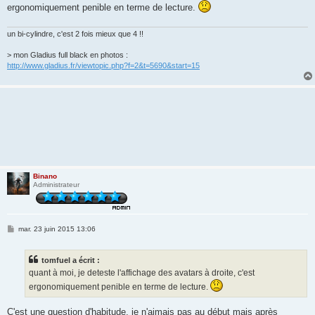
ergonomiquement penible en terme de lecture.
un bi-cylindre, c'est 2 fois mieux que 4 !!
> mon Gladius full black en photos :
http://www.gladius.fr/viewtopic.php?f=2&t=5690&start=15
Binano
Administrateur
M
mar. 23 juin 2015 13:06
e
s
s
tomfuel a écrit :
a
g
quant à moi, je deteste l'affichage des avatars à droite, c'est
e
ergonomiquement penible en terme de lecture.
C'est une question d'habitude, je n'aimais pas au début mais après