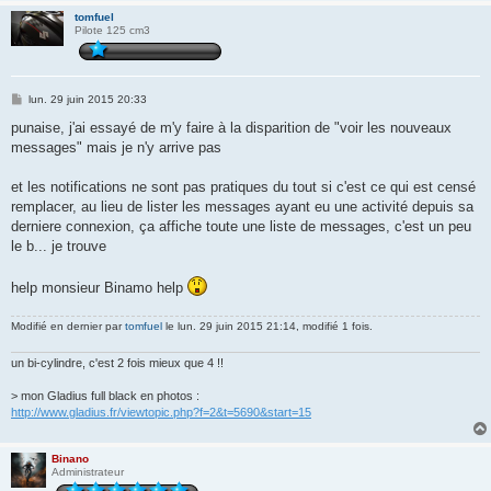
tomfuel
Pilote 125 cm3
M
lun. 29 juin 2015 20:33
e
s
punaise, j'ai essayé de m'y faire à la disparition de "voir les nouveaux
s
messages" mais je n'y arrive pas
a
g
e
et les notifications ne sont pas pratiques du tout si c'est ce qui est censé
remplacer, au lieu de lister les messages ayant eu une activité depuis sa
derniere connexion, ça affiche toute une liste de messages, c'est un peu
le b... je trouve
help monsieur Binamo help
Modifié en dernier par
tomfuel
le lun. 29 juin 2015 21:14, modifié 1 fois.
un bi-cylindre, c'est 2 fois mieux que 4 !!
> mon Gladius full black en photos :
http://www.gladius.fr/viewtopic.php?f=2&t=5690&start=15
Binano
Administrateur