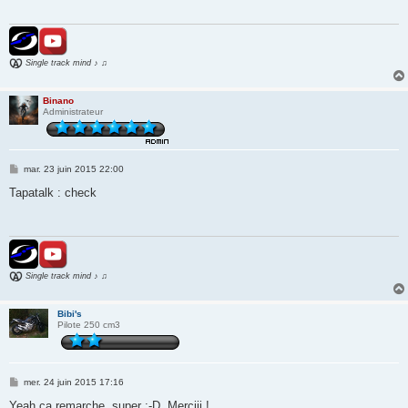
g
e
Single track mind ♪ ♫
Binano
Administrateur
M
mar. 23 juin 2015 22:00
e
s
Tapatalk : check
s
a
g
e
Single track mind ♪ ♫
Bibi's
Pilote 250 cm3
M
mer. 24 juin 2015 17:16
e
s
Yeah ça remarche, super :-D. Merciii !