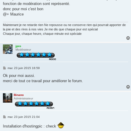
e
fonction de modération sont représenté.
donc pour moi c'est bon
@+ Maurice
Maintenant je ne retarde rien Ne repousse ou ne conserve rien qui pourrait apporter de
la joie et des rires à nos vies Je me dis que chaque jour est spécial
Chaque jour, chaque heure, chaque minute est spéciale
jpro
Modérateur
M
mar. 23 juin 2015 16:59
e
s
Ok pour moi aussi.
s
merci de tout ce travail pour améliorer le forum.
a
g
e
Binano
Administrateur
M
mar. 23 juin 2015 21:04
e
s
Installation d'hostingpic : check
s
a