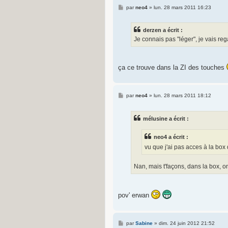
M
par
neo4
»
lun. 28 mars 2011 16:23
e
s
s
derzen a écrit :
a
g
Je connais pas "léger", je vais reg
e
ça ce trouve dans la ZI des touches
M
par
neo4
»
lun. 28 mars 2011 18:12
e
s
s
mélusine a écrit :
a
g
e
neo4 a écrit :
vu que j'ai pas acces à la box 
Nan, mais t'façons, dans la box, on
pov' erwan
M
par
Sabine
»
dim. 24 juin 2012 21:52