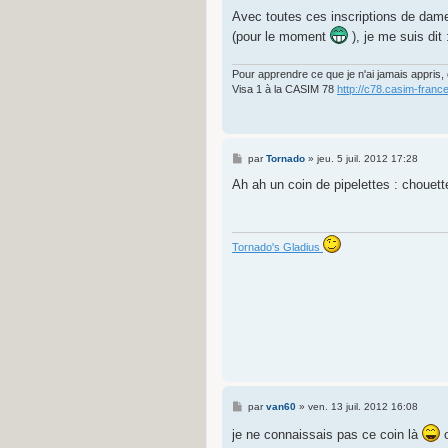
e
s
Avec toutes ces inscriptions de da
s
(pour le moment
), je me suis dit 
a
g
e
Pour apprendre ce que je n'ai jamais appris, o
Visa 1 à la CASIM 78
http://c78.casim-france
M
par
Tornado
»
jeu. 5 juil. 2012 17:28
e
s
Ah ah un coin de pipelettes : chouett
s
a
g
e
Tornado's Gladius
M
par
van60
»
ven. 13 juil. 2012 16:08
e
s
je ne connaissais pas ce coin là
o
s