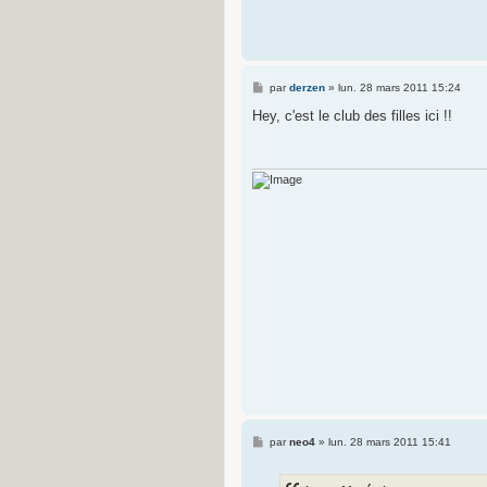
M
par
derzen
»
lun. 28 mars 2011 15:24
e
s
Hey, c'est le club des filles ici !!
s
a
g
e
M
par
neo4
»
lun. 28 mars 2011 15:41
e
s
s