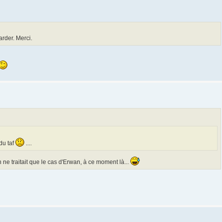
arder. Merci.
du taf
....
 ne traitait que le cas d'Erwan, à ce moment là...