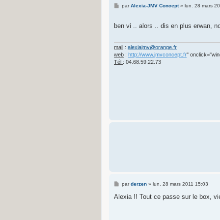
M
par
Alexia-JMV Concept
»
lun. 28 mars 2
e
s
s
ben vi .. alors .. dis en plus erwan, 
a
g
e
mail
:
alexiajmv@orange.fr
web
:
http://www.jmvconcept.fr
" onclick="win
Tél
: 04.68.59.22.73
M
par
derzen
»
lun. 28 mars 2011 15:03
e
s
Alexia !! Tout ce passe sur le box, vie
s
a
g
e