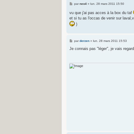
M
par
neo4
»
lun. 28 mars 2011 15:50
e
s
vu que j'ai pas acces à la box du taf
s
et si tu as l'occas de venir sur lava
a
g
)
e
M
par
derzen
»
lun. 28 mars 2011 15:53
e
s
Je connais pas "léger", je vais regard
s
a
g
e