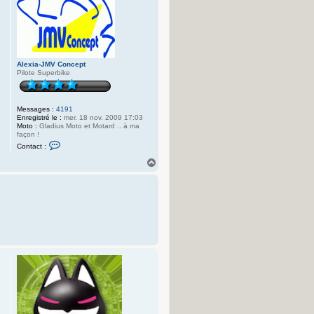
Alexia-JMV Concept
Pilote Superbike
Messages :
4191
Enregistré le :
mer. 18 nov. 2009 17:03
Moto :
Gladius Moto et Motard .. à ma
façon !
C
Contact :
o
n
H
t
a
a
u
c
t
t
e
r
A
l
e
x
i
a
-
J
M
V
C
o