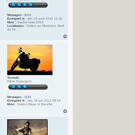
Messages :
3010
Enregistré le :
dim. 22 août 2010 12:18
Moto :
Gladius noire 2010
Localisation :
Gaillon sur Montcient, Nord
du 78
H
a
u
t
Tornado
Pilote Supersport
Messages :
1183
Enregistré le :
mar. 26 juin 2012 09:19
Moto :
Gladius Bleue et Blanche
H
a
u
t