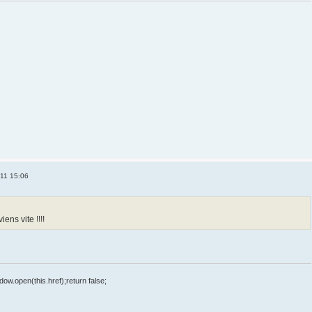
011 15:06
iens vite !!!!
dow.open(this.href);return false;