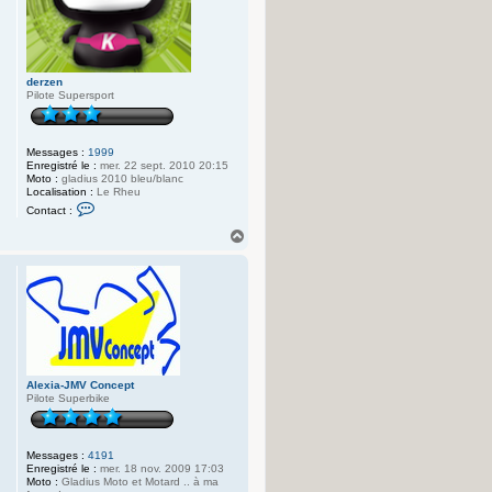
n
c
e
p
t
derzen
Pilote Supersport
Messages :
1999
Enregistré le :
mer. 22 sept. 2010 20:15
Moto :
gladius 2010 bleu/blanc
Localisation :
Le Rheu
C
Contact :
o
n
H
t
a
a
u
c
t
t
e
r
d
e
r
z
e
Alexia-JMV Concept
n
Pilote Superbike
Messages :
4191
Enregistré le :
mer. 18 nov. 2009 17:03
Moto :
Gladius Moto et Motard .. à ma