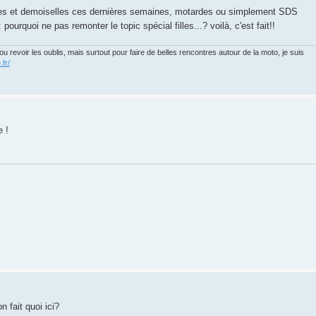
mes et demoiselles ces dernières semaines, motardes ou simplement SDS
: pourquoi ne pas remonter le topic spécial filles...? voilà, c'est fait!!
u revoir les oublis, mais surtout pour faire de belles rencontres autour de la moto, je suis
.fr/
e !
n fait quoi ici?