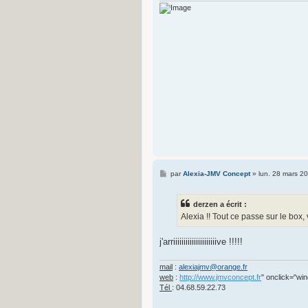
M
par
Alexia-JMV Concept
»
lun. 28 mars 2
e
s
s
derzen a écrit :
a
g
Alexia !! Tout ce passe sur le box, v
e
j'arriiiiiiiiiiiiiiiiiiiiive !!!!!
mail
:
alexiajmv@orange.fr
web
:
http://www.jmvconcept.fr
" onclick="win
Tél
: 04.68.59.22.73