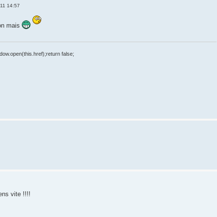
011 14:57
non mais
dow.open(this.href);return false;
ns vite !!!!