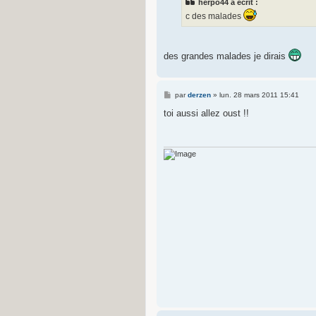
herpo44 a écrit :
a
g
c des malades
e
des grandes malades je dirais
M
par
derzen
»
lun. 28 mars 2011 15:41
e
s
toi aussi allez oust !!
s
a
g
e