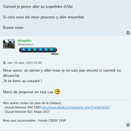
a
g
Samedi je pense aller au superbike d'Albi
e
Si cela vous dis nous pouvons y aller ensemble
Bonne route
PiloteP51
Modérateur
M
mer. 23 sept. 2015 20:49
e
s
Nous aussi, on pense y aller mais je ne sais pas encore si samedi ou
s
dimanche.
a
g
Je te tiens au courant !
e
Merci de proposer en tout cas
Mes autres motos (en plus de la Gladius) :
- Ducati Monster 900 1993
http://www.gladius.fr/viewtopic.php?f=23&t=6357
- Ducati Monster 821 Stripe 2017
Moto que j'ai possédée : Honda CB500 1998