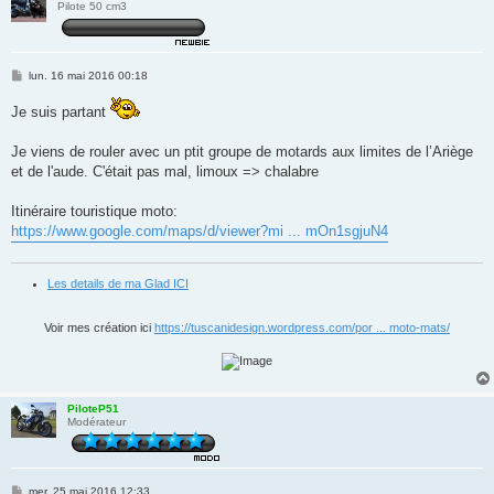
Pilote 50 cm3
M
lun. 16 mai 2016 00:18
e
s
Je suis partant
s
a
g
Je viens de rouler avec un ptit groupe de motards aux limites de l’Ariège
e
et de l'aude. C'était pas mal, limoux => chalabre
Itinéraire touristique moto:
https://www.google.com/maps/d/viewer?mi ... mOn1sgjuN4
Les details de ma Glad ICI
Voir mes création ici
https://tuscanidesign.wordpress.com/por ... moto-mats/
PiloteP51
Modérateur
M
mer. 25 mai 2016 12:33