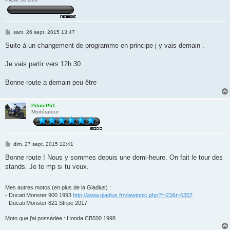
M
sam. 26 sept. 2015 13:47
e
s
Suite à un changement de programme en principe j y vais demain .
s
a
g
Je vais partir vers 12h 30
e
Bonne route a demain peu être
PiloteP51
Modérateur
M
dim. 27 sept. 2015 12:41
e
s
Bonne route ! Nous y sommes depuis une demi-heure. On fait le tour des
s
stands. Je te mp si tu veux.
a
g
e
Mes autres motos (en plus de la Gladius) :
- Ducati Monster 900 1993
http://www.gladius.fr/viewtopic.php?f=23&t=6357
- Ducati Monster 821 Stripe 2017
Moto que j'ai possédée : Honda CB500 1998