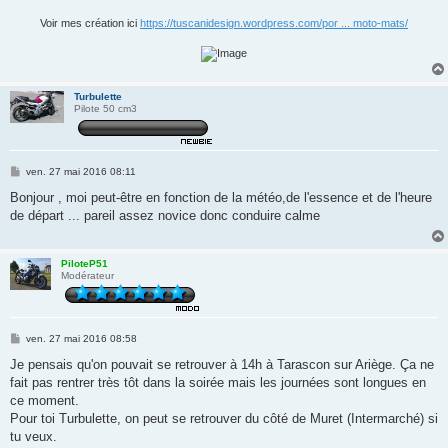
Voir mes création ici
https://tuscanidesign.wordpress.com/por ... moto-mats/
Turbulette
Pilote 50 cm3
M
ven. 27 mai 2016 08:11
e
s
Bonjour , moi peut-être en fonction de la météo,de l'essence et de l'heure
s
de départ ... pareil assez novice donc conduire calme
a
g
e
PiloteP51
Modérateur
M
ven. 27 mai 2016 08:58
e
s
Je pensais qu'on pouvait se retrouver à 14h à Tarascon sur Ariège. Ça ne
s
fait pas rentrer très tôt dans la soirée mais les journées sont longues en
a
g
ce moment.
e
Pour toi Turbulette, on peut se retrouver du côté de Muret (Intermarché) si
tu veux.