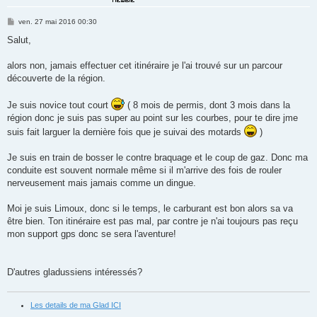
M
ven. 27 mai 2016 00:30
e
s
Salut,
s
a
g
alors non, jamais effectuer cet itinéraire je l'ai trouvé sur un parcour
e
découverte de la région.
Je suis novice tout court
( 8 mois de permis, dont 3 mois dans la
région donc je suis pas super au point sur les courbes, pour te dire jme
suis fait larguer la dernière fois que je suivai des motards
)
Je suis en train de bosser le contre braquage et le coup de gaz. Donc ma
conduite est souvent normale même si il m'arrive des fois de rouler
nerveusement mais jamais comme un dingue.
Moi je suis Limoux, donc si le temps, le carburant est bon alors sa va
être bien. Ton itinéraire est pas mal, par contre je n'ai toujours pas reçu
mon support gps donc se sera l'aventure!
D'autres gladussiens intéressés?
Les details de ma Glad ICI