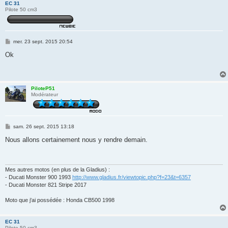
EC 31
Pilote 50 cm3
M
mer. 23 sept. 2015 20:54
e
s
Ok
s
a
g
e
PiloteP51
Modérateur
M
sam. 26 sept. 2015 13:18
e
s
Nous allons certainement nous y rendre demain.
s
a
g
e
Mes autres motos (en plus de la Gladius) :
- Ducati Monster 900 1993
http://www.gladius.fr/viewtopic.php?f=23&t=6357
- Ducati Monster 821 Stripe 2017
Moto que j'ai possédée : Honda CB500 1998
EC 31
Pilote 50 cm3