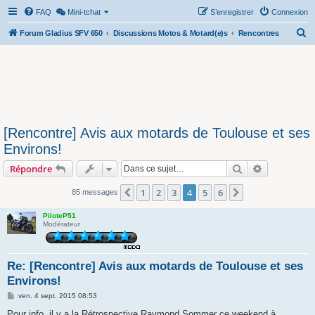
FAQ
Mini-tchat
S’enregistrer
Connexion
R
Forum Gladius SFV 650
Discussions Motos & Motard(e)s
Rencontres
e
c
h
e
r
[Rencontre] Avis aux motards de Toulouse et ses
c
Environs!
h
Rechercher
Recherche 
Répondre
e
r
1
2
3
4
5
6
Précédente
Suivante
85 messages
PiloteP51
Modérateur
Re: [Rencontre] Avis aux motards de Toulouse et ses
Environs!
M
ven. 4 sept. 2015 08:53
e
s
Pour info, il y a la Rétrospective Raymond Sommer ce weekend à