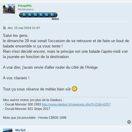
PiloteP51
Modérateur
M
dim. 15 mai 2016 21:07
e
s
Salut les gens,
s
le dimanche 29 mai serait l'occasion de se retrouver et de faire un bout de
a
g
balade ensemble si ça vous tente !
e
Rien n'est décidé encore, mais le principe est une balade l'après-midi voir
la journée en fonction de la destination.
A vrai dire, j'avais envie d'aller rouler du côté de l'Ariège.
A vos claviers !
Tout ça sous réserve de météo bien sûr
Mes autres motos (en plus de la Gladius) :
- Ducati Monster 900 1993
http://www.gladius.fr/viewtopic.php?f=23&t=6357
- Ducati Monster 821 Stripe 2017
Moto que j'ai possédée : Honda CB500 1998
MisTyK