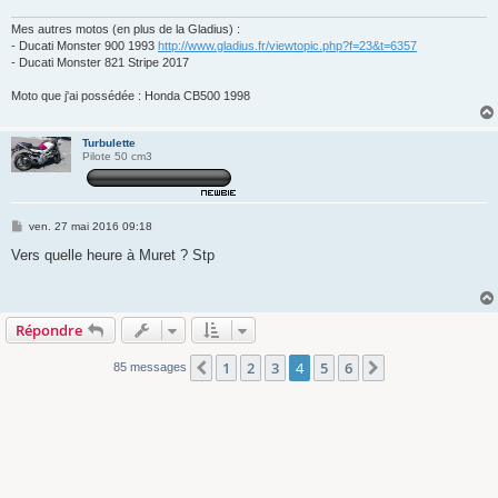
Mes autres motos (en plus de la Gladius) :
- Ducati Monster 900 1993
http://www.gladius.fr/viewtopic.php?f=23&t=6357
- Ducati Monster 821 Stripe 2017
Moto que j'ai possédée : Honda CB500 1998
Turbulette
Pilote 50 cm3
M
ven. 27 mai 2016 09:18
e
s
Vers quelle heure à Muret ? Stp
s
a
g
e
Répondre
1
2
3
4
5
6
Précédente
Suivante
85 messages