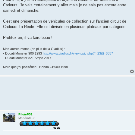
s
Cadours. Je vais certainement y aller mais je ne sais pas encore entre
a
g
samedi et dimanche.
e
C'est une présentation de véhicules de collection sur l'ancien circuit de
Cadours-La Réole. Elle est divisée en plusieurs plateaux par catégorie.
Profitez-en, il va faire beau !
Mes autres motos (en plus de la Gladius) :
- Ducati Monster 900 1993
http://www.gladius.fr/viewtopic.php?f=23&t=6357
- Ducati Monster 821 Stripe 2017
Moto que j'ai possédée : Honda CB500 1998
PiloteP51
Modérateur