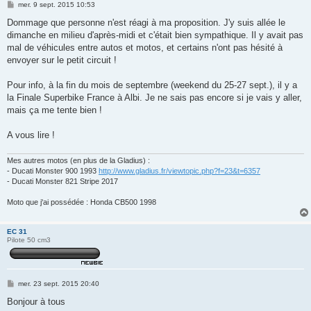
M
mer. 9 sept. 2015 10:53
e
s
Dommage que personne n'est réagi à ma proposition. J'y suis allée le
s
dimanche en milieu d'après-midi et c'était bien sympathique. Il y avait pas
a
g
mal de véhicules entre autos et motos, et certains n'ont pas hésité à
e
envoyer sur le petit circuit !
Pour info, à la fin du mois de septembre (weekend du 25-27 sept.), il y a
la Finale Superbike France à Albi. Je ne sais pas encore si je vais y aller,
mais ça me tente bien !
A vous lire !
Mes autres motos (en plus de la Gladius) :
- Ducati Monster 900 1993
http://www.gladius.fr/viewtopic.php?f=23&t=6357
- Ducati Monster 821 Stripe 2017
Moto que j'ai possédée : Honda CB500 1998
EC 31
Pilote 50 cm3
M
mer. 23 sept. 2015 20:40
e
s
Bonjour à tous
s