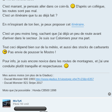
e
s
C'est marrant, je pensais aller dans ce coin-là.
D'après un collègue,
s
les routes sont pas mal.
a
g
C'est un itinéraire que tu as déjà fait ?
e
En m'inspirant de ton lien, je peux proposer cet
itinéraire
.
C'est un peu moins long, sachant que j'ai déjà un peu de route avant
d'arriver dans le secteur. Je suis sur Colomiers pour ma part.
Tout ceci dépend bien sur de la météo, et aussi des stocks de carburants
Pas envie de pousser le Mostro !
Pour info, je suis encore novice dans les routes de montagnes, et j'ai une
conduite plutôt tranquille et respectueuse.
Mes autres motos (en plus de la Gladius) :
- Ducati Monster 900 1993
http://www.gladius.fr/viewtopic.php?f=23&t=6357
- Ducati Monster 821 Stripe 2017
Moto que j'ai possédée : Honda CB500 1998
MisTyK
Pilote 50 cm3