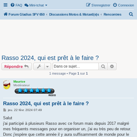
FAQ
Mini-tchat
S’enregistrer
Connexion
R
Forum Gladius SFV 650
Discussions Motos & Motard(e)s
Rencontres
e
c
h
e
r
Rasso 2024, qui est prêt à le faire ?
c
Rechercher
Recherche 
Répondre
h
e
1 message • Page
1
sur
1
r
Maurice
Modérateur
Rasso 2024, qui est prêt à le faire ?
M
jeu. 22 févr. 2024 07:49
e
s
Salut
s
j'ai participé à plusieurs Rasso avec ce forum mais depuis 2017 malgré
a
g
mes fréquents messages pour en organiser un, j'ai eu très peu de retour.
e
Donc j'espère que cette année il y aura suffisamment de monde pour le