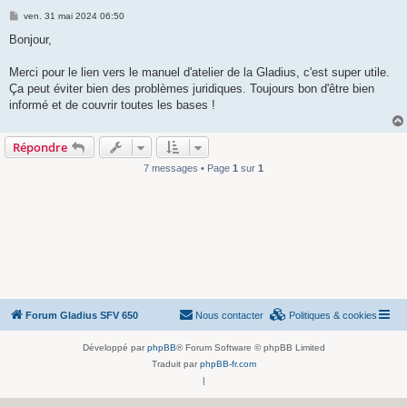
M
ven. 31 mai 2024 06:50
e
s
Bonjour,
s
a
g
Merci pour le lien vers le manuel d'atelier de la Gladius, c'est super utile.
e
Ça peut éviter bien des problèmes juridiques. Toujours bon d'être bien
informé et de couvrir toutes les bases !
Répondre
7 messages • Page
1
sur
1
Forum Gladius SFV 650
Nous contacter
Politiques & cookies
Développé par
phpBB
® Forum Software © phpBB Limited
Traduit par
phpBB-fr.com
|