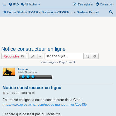
FAQ
Mini-tchat
S’enregistrer
Connexion
R
Forum Gladius SFV 650
Discussions SFV 650 Gladius
Gladius - Général
e
c
h
e
r
Notice constructeur en ligne
c
Rechercher
Recherche 
Répondre
h
e
7 messages • Page
1
sur
1
r
Tornado
Pilote Supersport
Notice constructeur en ligne
M
jeu. 25 avr. 2013 00:19
e
s
J'ai trouvé en ligne la notice constructeur de la Glad :
s
http://www.apreslachat.com/notice-manue ... ius/200435
a
g
e
J'espère que ce n'est pas du réchauffé.