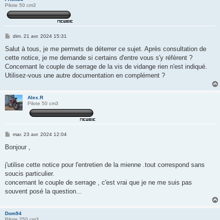
Pilote 50 cm3
M
dim. 21 avr. 2024 15:31
e
s
Salut à tous, je me permets de déterrer ce sujet. Après consultation de
s
cette notice, je me demande si certains d'entre vous s'y réfèrent ?
a
g
Concernant le couple de serrage de la vis de vidange rien n'est indiqué.
e
Utilisez-vous une autre documentation en complément ?
Alex.R
Pilote 50 cm3
M
mar. 23 avr. 2024 12:04
e
s
Bonjour ,
s
a
g
j'utilise cette notice pour l'entretien de la mienne .tout correspond sans
e
soucis particulier.
concernant le couple de serrage , c'est vrai que je ne me suis pas
souvent posé la question...
Dom94
Pilote 250 cm3