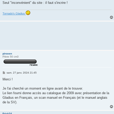
Seul "inconvénient" du site : il faut s'incrire !
Tornado's Gladius
piroxen
Pilote 50 cm3
M
sam. 27 janv. 2024 21:45
e
s
Merci !
s
a
g
Je l'ai cherché un moment en ligne avant de le trouver.
e
Le lien fourni donne accès au catalogue de 2009 avec présentation de la
Gladius en Français, un scan manuel en Français (et le manuel anglais
de la SV).
Frick34