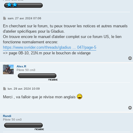
M
sam. 27 avr. 2024 07:06
e
s
En cherchant sur le forum, tu peux trouver les notices et autres manuels
s
d'atelier spécifiques pour la Gladius.
a
g
On trouve encore le manuel d'atelier complet sur ce forum US, le lien
e
fonctionne normalement encore:
https://www.svrider.com/threads/gladius ... 047/page-5
=> page 0B-10, 21N.m pour le bouchon de vidange
Alex.R
Pilote 50 cm3
M
lun. 29 avr. 2024 10:09
e
s
Merci , va falloir que je révise mon anglais
s
a
g
e
Randi
Pilote 50 cm3