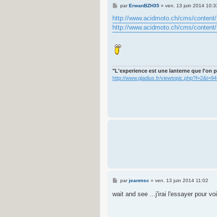
M
par
ErwanBZH35
»
ven. 13 juin 2014 10:3
e
s
http://www.acidmoto.ch/cms/content/n
s
http://www.acidmoto.ch/cms/content/n
a
g
e
"L'experience est une lanterne que l'on p
http://www.gladius.fr/viewtopic.php?f=2&t=9
M
par
jeanmsc
»
ven. 13 juin 2014 11:02
e
s
wait and see ...j'irai l'essayer pour voi
s
a
g
e