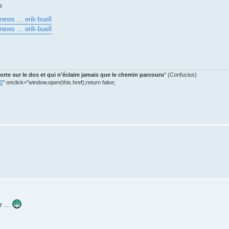
3
ews ... erik-buell
ews ... erik-buell
orte sur le dos et qui n'éclaire jamais que le chemin parcouru
" (Confucius)
45
" onclick="window.open(this.href);return false;
r ...