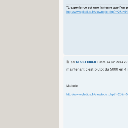
g
e
"L'experience est une lanterne que l'on p
http://www.gladius.fr/viewtopic.php?f=2&t=9
M
par
GHOST RIDER
»
sam. 14 juin 2014 22
e
s
maintenant c'est plutôt du 5000 en 
s
a
g
e
Ma belle :
http://www.gladius.fr/viewtopic.php?f=23&t=