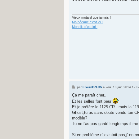
s
a
g
e
Vieux motard que jamais !
Ma bécane c'est ici !
Mon fils c'est ici !
M
par
ErwanBZH35
»
ven. 13 juin 2014 19:0
e
s
Ça me paraît cher...
s
Et les selles font peur
a
g
Et je préfère le 1125 CR...mais la 119
e
Ghost,tu as sans doute vendu ton CR 
modèle?
Tu ne l'as pas gardé longtemps il me
Si ce problème n' existait pas,j' en 