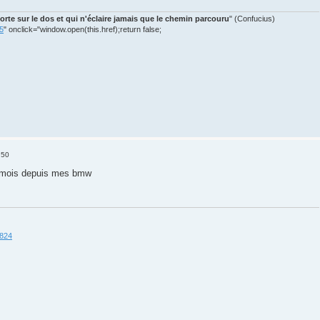
orte sur le dos et qui n'éclaire jamais que le chemin parcouru
" (Confucius)
45
" onclick="window.open(this.href);return false;
:50
4 mois depuis mes bmw
5824