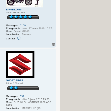
ErwanBZH35
Pilote Grand Prix
Messages :
5109
Enregistré le :
sam. 27 mars 2010 16:27
Moto :
Ducati M1100
Localisation :
Rennes
C
Contact :
o
n
H
t
a
a
u
c
t
t
e
r
E
r
w
a
n
B
GHOST RIDER
Z
Pilote 250 cm3
H
3
5
Messages :
831
Enregistré le :
dim. 3 janv. 2010 13:33
Moto :
SUZUKI DL V-STROM 1000 ABS
2015.
Localisation :
MARSEILLE [13]