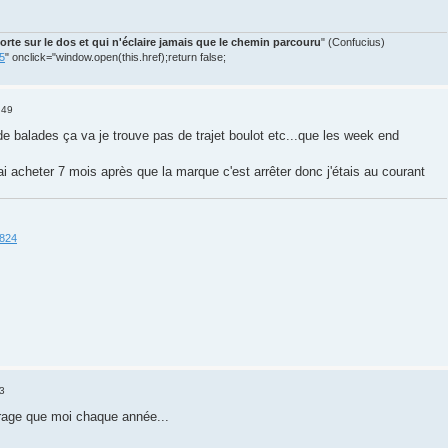
orte sur le dos et qui n'éclaire jamais que le chemin parcouru
" (Confucius)
45
" onclick="window.open(this.href);return false;
:49
de balades ça va je trouve pas de trajet boulot etc...que les week end
ai acheter 7 mois après que la marque c'est arrêter donc j'étais au courant
5824
3
rage que moi chaque année...