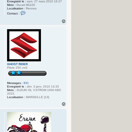
Enregistré le :
sam. 27 mars 2010 16:27
Moto :
Ducati M1100
Localisation :
Rennes
C
Contact :
o
n
H
t
a
a
u
c
t
t
e
r
E
r
w
a
n
B
GHOST RIDER
Z
Pilote 250 cm3
H
3
5
Messages :
831
Enregistré le :
dim. 3 janv. 2010 13:33
Moto :
SUZUKI DL V-STROM 1000 ABS
2015.
Localisation :
MARSEILLE [13]
H
a
u
t