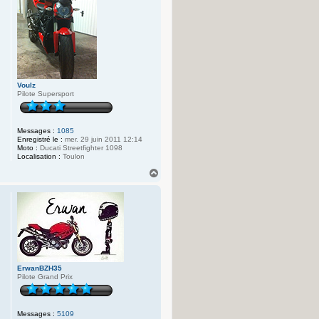
Voulz
Pilote Supersport
Messages :
1085
Enregistré le :
mer. 29 juin 2011 12:14
Moto :
Ducati Streetfighter 1098
Localisation :
Toulon
H
a
u
t
ErwanBZH35
Pilote Grand Prix
Messages :
5109