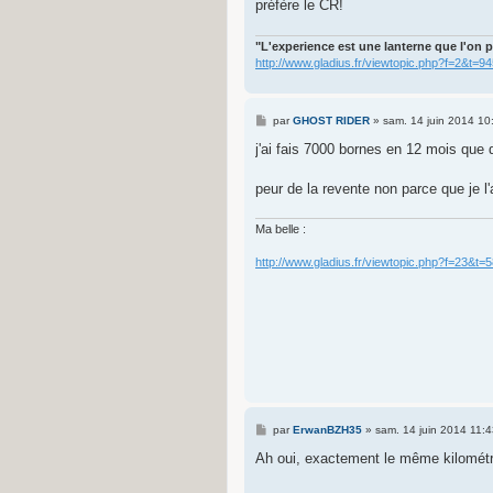
préfère le CR!
"L'experience est une lanterne que l'on p
http://www.gladius.fr/viewtopic.php?f=2&t=9
M
par
GHOST RIDER
»
sam. 14 juin 2014 10
e
s
j'ai fais 7000 bornes en 12 mois que 
s
a
g
peur de la revente non parce que je l'
e
Ma belle :
http://www.gladius.fr/viewtopic.php?f=23&t=
M
par
ErwanBZH35
»
sam. 14 juin 2014 11:4
e
s
Ah oui, exactement le même kilomét
s
a