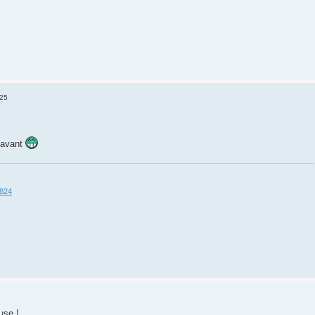
:25
t avant
5824
use !