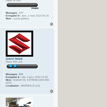
Pilote 50 cm3
Messages :
177
Enregistré le :
sam. 1 mars 2014 00:18
Moto :
suzuki gladius
H
a
u
t
GHOST RIDER
Pilote 250 cm3
Messages :
831
Enregistré le :
dim. 3 janv. 2010 13:33
Moto :
SUZUKI DL V-STROM 1000 ABS
2015.
Localisation :
MARSEILLE [13]
H
a
u
t