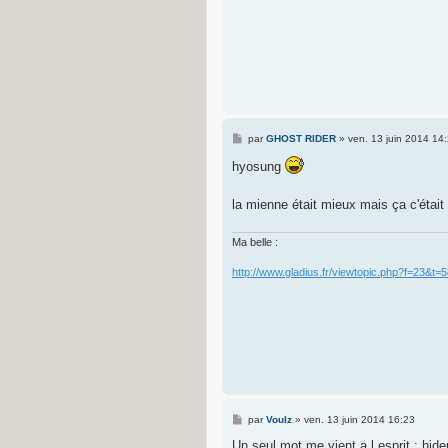
M
par
GHOST RIDER
»
ven. 13 juin 2014 14
e
s
hyosung
s
a
g
la mienne était mieux mais ça c'étai
e
Ma belle :
http://www.gladius.fr/viewtopic.php?f=23&t=
M
par
Voulz
»
ven. 13 juin 2014 16:23
e
s
Un seul mot me vient a l esprit : hide