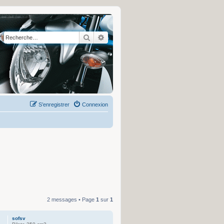
Rechercher
Recherche avancée
S’enregistrer
Connexion
2 messages • Page
1
sur
1
sofsv