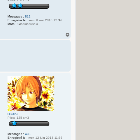
Pilote 250 cm3
Messages :
812
Enregistré le :
sam. 8 mai 2010 12:34
Moto :
Gladius fushia
H
a
u
t
Hikaru
Pilote 125 cm3
Messages :
433
Enregistré le :
mer. 12 juin 2013 11:56