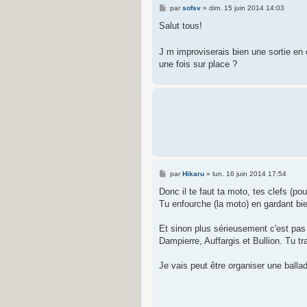
M
par
sofsv
»
dim. 15 juin 2014 14:03
e
s
Salut tous!
s
a
g
J m improviserais bien une sortie en
e
une fois sur place ?
M
par
Hikaru
»
lun. 16 juin 2014 17:54
e
s
Donc il te faut ta moto, tes clefs (po
s
Tu enfourche (la moto) en gardant bien
a
g
e
Et sinon plus sérieusement c'est pas 
Dampierre, Auffargis et Bullion. Tu tra
Je vais peut être organiser une balla