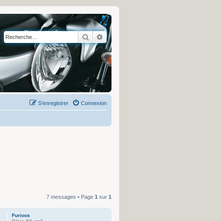
Rechercher
Recherche avancée
S’enregistrer
Connexion
7 messages • Page
1
sur
1
Furioos