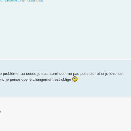
us.fr/viewtopic.php?f=23&t=6357
le problème, au coude je suis serré comme pas possible, et si je lève les
Donc je pense que le changement est obligé
»