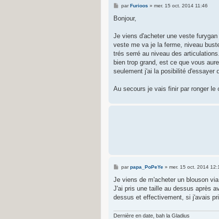
M
par
Furioos
»
mer. 15 oct. 2014 11:46
e
s
Bonjour,
s
a
g
Je viens d'acheter une veste furygan
e
veste me va je la ferme, niveau buste 
trés serré au niveau des articulations
bien trop grand, est ce que vous aure
seulement j'ai la posibilité d'essayer
Au secours je vais finir par ronger le 
M
par
papa_PoPeYe
»
mer. 15 oct. 2014 12:
e
s
Je viens de m'acheter un blouson via
s
J'ai pris une taille au dessus après av
a
g
dessus et effectivement, si j'avais pri
e
Dernière en date, bah la Gladius