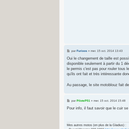
M
par
Furioos
»
mer. 15 oct. 2014 13:43
e
s
Oui le changement de taille est possi
s
disponible seulement à partir du 1 d
a
g
le permis c'est pas pour rouler tous l
e
qu'ils ont fait et très intéressante d
Au passage, le site motoblouz fait de
M
par
PiloteP51
»
mer. 15 oct. 2014 15:48
e
s
Pour info, il faut savoir que le cuir s
s
a
g
e
Mes autres motos (en plus de la Gladius) :