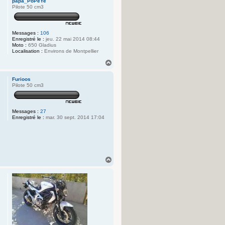
papa_PoPeYe
Pilote 50 cm3
Messages :
106
Enregistré le :
jeu. 22 mai 2014 08:44
Moto :
650 Gladius
Localisation :
Environs de Montpellier
H
a
u
Furioos
t
Pilote 50 cm3
Messages :
27
Enregistré le :
mar. 30 sept. 2014 17:04
H
a
u
t