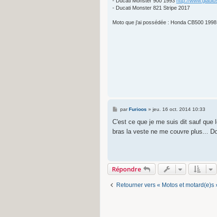
- Ducati Monster 900 1993
http://www.gladi
- Ducati Monster 821 Stripe 2017
Moto que j'ai possédée : Honda CB500 1998
M
par
Furioos
»
jeu. 16 oct. 2014 10:33
e
s
C'est ce que je me suis dit sauf que 
s
bras la veste ne me couvre plus... 
a
g
e
Répondre
Retourner vers « Motos et motard(e)s 