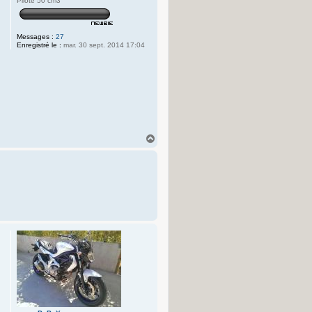
Pilote 50 cm3
Messages :
27
Enregistré le :
mar. 30 sept. 2014 17:04
H
a
u
t