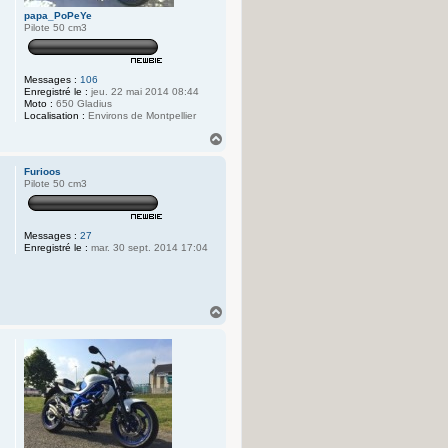
papa_PoPeYe
Pilote 50 cm3
Messages :
106
Enregistré le :
jeu. 22 mai 2014 08:44
Moto :
650 Gladius
Localisation :
Environs de Montpellier
H
a
u
Furioos
t
Pilote 50 cm3
Messages :
27
Enregistré le :
mar. 30 sept. 2014 17:04
H
a
u
t