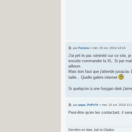
M
par
Furioos
»
mer. 15 oct. 2014 13:14
e
s
J'ai prit le pac sérénité sur ce site
s
ensuite commander la XL. Si par mal c
a
g
ailleurs.
e
Mais bon faut que j'attende jusqu'au 
taille... Quelle galère internet
Si quelqu'un à une furygan dark j'aim
M
par
papa_PoPeYe
»
mer. 15 oct. 2014 13:
e
s
Peut-être qu'en les contactant, il sera
s
a
g
e
Dernière en date, bah la Gladius