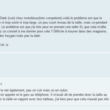
 Dark (cuir) chez motoblouz(très compétent) voilà le problème est que la
ni trop serré ni trop large, un peu court niveau de la taille, mais ce-pendant
. Le problème est que j'ai très peur en prenant une taille XL que cela m'aille
z un conseil à me donner pour cela ? Difficile à trouver dans des magasins,
 des furygan mais pas la dark.
cuir :p
12
 le net également, pas un cuir mais un en nylon.
oir appeler et le gars au téléphone. Il m'avait dit de prendre donc la taille au
s la taille en rapport avec leur tableau, j'ai bien peur que cela n'aurait pas été.