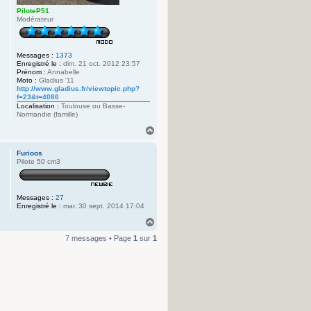
PiloteP51
Modérateur
Messages :
1373
Enregistré le :
dim. 21 oct. 2012 23:57
Prénom :
Annabelle
Moto :
Gladius '11
http://www.gladius.fr/viewtopic.php?
f=23&t=4086
Localisation :
Toulouse ou Basse-
Normandie (famille)
H
a
u
Furioos
t
Pilote 50 cm3
Messages :
27
Enregistré le :
mar. 30 sept. 2014 17:04
H
a
7 messages • Page
1
sur
1
u
t