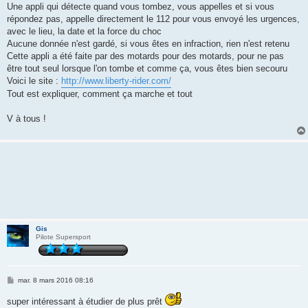
Une appli qui détecte quand vous tombez, vous appelles et si vous
répondez pas, appelle directement le 112 pour vous envoyé les urgences,
avec le lieu, la date et la force du choc
Aucune donnée n'est gardé, si vous êtes en infraction, rien n'est retenu
Cette appli a été faite par des motards pour des motards, pour ne pas
être tout seul lorsque l'on tombe et comme ça, vous êtes bien secouru
Voici le site :
http://www.liberty-rider.com/
Tout est expliquer, comment ça marche et tout
V à tous !
Gis
Pilote Supersport
M
mar. 8 mars 2016 08:16
e
s
super intéressant à étudier de plus prêt
s