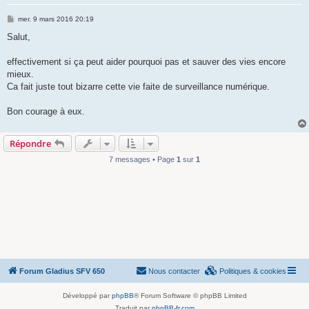
M
mer. 9 mars 2016 20:19
e
s
Salut,
s
a
g
effectivement si ça peut aider pourquoi pas et sauver des vies encore
e
mieux.
Ca fait juste tout bizarre cette vie faite de surveillance numérique.
Bon courage à eux.
Répondre
7 messages • Page
1
sur
1
Forum Gladius SFV 650
Nous contacter
Politiques & cookies
Développé par
phpBB
® Forum Software © phpBB Limited
Traduit par
phpBB-fr.com