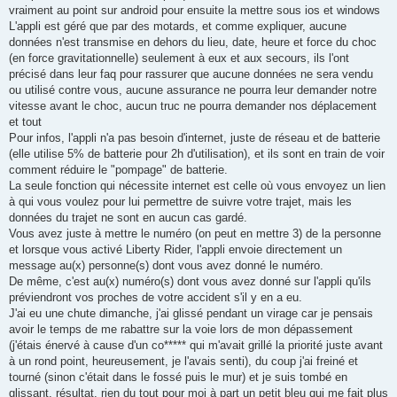
s
vraiment au point sur android pour ensuite la mettre sous ios et windows
a
g
L'appli est géré que par des motards, et comme expliquer, aucune
e
données n'est transmise en dehors du lieu, date, heure et force du choc
(en force gravitationnelle) seulement à eux et aux secours, ils l'ont
précisé dans leur faq pour rassurer que aucune données ne sera vendu
ou utilisé contre vous, aucune assurance ne pourra leur demander notre
vitesse avant le choc, aucun truc ne pourra demander nos déplacement
et tout
Pour infos, l'appli n'a pas besoin d'internet, juste de réseau et de batterie
(elle utilise 5% de batterie pour 2h d'utilisation), et ils sont en train de voir
comment réduire le "pompage" de batterie.
La seule fonction qui nécessite internet est celle où vous envoyez un lien
à qui vous voulez pour lui permettre de suivre votre trajet, mais les
données du trajet ne sont en aucun cas gardé.
Vous avez juste à mettre le numéro (on peut en mettre 3) de la personne
et lorsque vous activé Liberty Rider, l'appli envoie directement un
message au(x) personne(s) dont vous avez donné le numéro.
De même, c'est au(x) numéro(s) dont vous avez donné sur l'appli qu'ils
préviendront vos proches de votre accident s'il y en a eu.
J'ai eu une chute dimanche, j'ai glissé pendant un virage car je pensais
avoir le temps de me rabattre sur la voie lors de mon dépassement
(j'étais énervé à cause d'un co***** qui m'avait grillé la priorité juste avant
à un rond point, heureusement, je l'avais senti), du coup j'ai freiné et
tourné (sinon c'était dans le fossé puis le mur) et je suis tombé en
glissant, résultat, rien du tout pour moi à part un petit bleu qui me fait plus