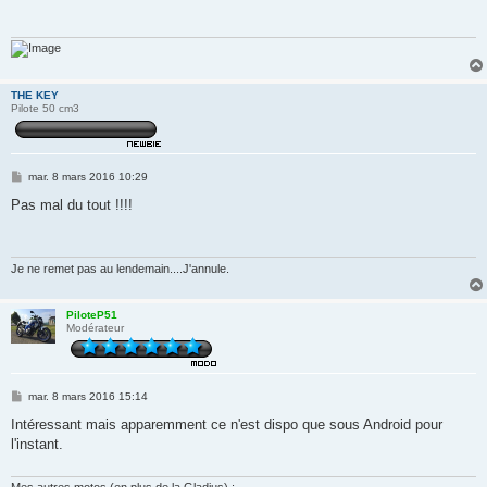
a
g
e
THE KEY
Pilote 50 cm3
M
mar. 8 mars 2016 10:29
e
s
Pas mal du tout !!!!
s
a
g
e
Je ne remet pas au lendemain....J'annule.
PiloteP51
Modérateur
M
mar. 8 mars 2016 15:14
e
s
Intéressant mais apparemment ce n'est dispo que sous Android pour
s
l'instant.
a
g
e