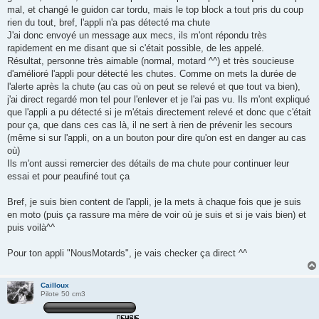
mal, et changé le guidon car tordu, mais le top block a tout pris du coup
rien du tout, bref, l'appli n'a pas détecté ma chute
J'ai donc envoyé un message aux mecs, ils m'ont répondu très
rapidement en me disant que si c'était possible, de les appelé.
Résultat, personne très aimable (normal, motard ^^) et très soucieuse
d'amélioré l'appli pour détecté les chutes. Comme on mets la durée de
l'alerte après la chute (au cas où on peut se relevé et que tout va bien),
j'ai direct regardé mon tel pour l'enlever et je l'ai pas vu. Ils m'ont expliqué
que l'appli a pu détecté si je m'étais directement relevé et donc que c'était
pour ça, que dans ces cas là, il ne sert à rien de prévenir les secours
(même si sur l'appli, on a un bouton pour dire qu'on est en danger au cas
où)
Ils m'ont aussi remercier des détails de ma chute pour continuer leur
essai et pour peaufiné tout ça
Bref, je suis bien content de l'appli, je la mets à chaque fois que je suis
en moto (puis ça rassure ma mère de voir où je suis et si je vais bien) et
puis voilà^^
Pour ton appli "NousMotards", je vais checker ça direct ^^
Cailloux
Pilote 50 cm3