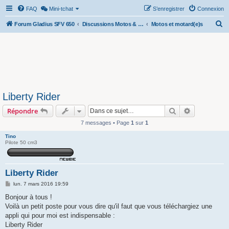
FAQ
Mini-tchat
S’enregistrer
Connexion
R
Forum Gladius SFV 650
Discussions Motos & Motard(e)s
Motos et motard(e)s
e
c
h
e
r
Liberty Rider
c
Rechercher
Recherche 
Répondre
h
e
7 messages • Page
1
sur
1
r
Tino
Pilote 50 cm3
Liberty Rider
M
lun. 7 mars 2016 19:59
e
s
Bonjour à tous !
s
Voilà un petit poste pour vous dire qu'il faut que vous téléchargiez une
a
g
appli qui pour moi est indispensable :
e
Liberty Rider