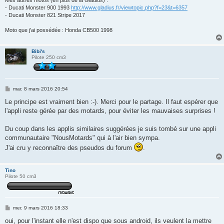
Mes autres motos (en plus de la Gladius) :
- Ducati Monster 900 1993
http://www.gladius.fr/viewtopic.php?f=23&t=6357
- Ducati Monster 821 Stripe 2017
Moto que j'ai possédée : Honda CB500 1998
Bibi's
Pilote 250 cm3
M
mar. 8 mars 2016 20:54
e
s
Le principe est vraiment bien :-). Merci pour le partage. Il faut espérer que
s
l'appli reste gérée par des motards, pour éviter les mauvaises surprises !
a
g
e
Du coup dans les applis similaires suggérées je suis tombé sur une appli
communautaire "NousMotards" qui à l'air bien sympa.
J'ai cru y reconnaître des pseudos du forum
.
Tino
Pilote 50 cm3
M
mer. 9 mars 2016 18:33
e
s
oui, pour l'instant elle n'est dispo que sous android, ils veulent la mettre