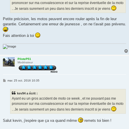
prononcer sur ma convalescence et sur la reprise éventuelle de la moto
.. Je serais surement un peu dans les derniers inscrit si je viens
Petite précision, les motos peuvent encore rouler après la fin de leur
garantie. Certainement une erreur de jeunesse , on ne t'avait pas prévenu.
Fais attention à toi
PiloteP51
Modérateur
M
mar. 25 oct. 2016 10:35
e
s
s
kev94 a écrit :
a
g
Ayant eu un gros accident de moto ce week , et ne pouvant pas me
e
prononcer sur ma convalescence et sur la reprise éventuelle de la moto
.. Je serais surement un peu dans les derniers inscrit si je viens
Salut kevin, j'espère que ça va quand même
remets toi bien !