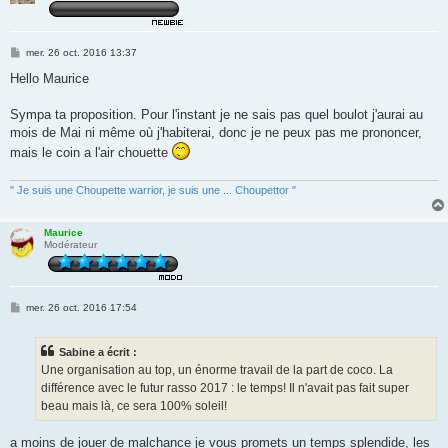
M
mer. 26 oct. 2016 13:37
e
s
Hello Maurice
s
a
g
Sympa ta proposition. Pour l'instant je ne sais pas quel boulot j'aurai au
e
mois de Mai ni même où j'habiterai, donc je ne peux pas me prononcer,
mais le coin a l'air chouette
" Je suis une Choupette warrior, je suis une ... Choupettor "
Maurice
Modérateur
M
mer. 26 oct. 2016 17:54
e
s
s
Sabine a écrit :
a
g
Une organisation au top, un énorme travail de la part de coco. La
e
différence avec le futur rasso 2017 : le temps! Il n'avait pas fait super
beau mais là, ce sera 100% soleil!
a moins de jouer de malchance je vous promets un temps splendide, les