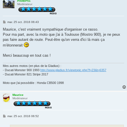
PiloteP51
Modérateur
M
mar. 25 oct. 2016 06:43
e
s
Maurice, c'est vraiment sympathique d'organiser ce rasso.
s
Pour ma part, avec la moto que j'ai à Toulouse (Mostro 900), je ne peux
a
g
pas faire autant de route. Peut-être qu'on verra d'ici là mais ça
e
m'étonnerait
Merci beaucoup en tout cas !
Mes autres motos (en plus de la Gladius) :
- Ducati Monster 900 1993
http://www.gladius.fr/viewtopic.php?f=23&t=6357
- Ducati Monster 821 Stripe 2017
Moto que j'ai possédée : Honda CB500 1998
Maurice
Modérateur
M
mar. 25 oct. 2016 06:52
e
s
s