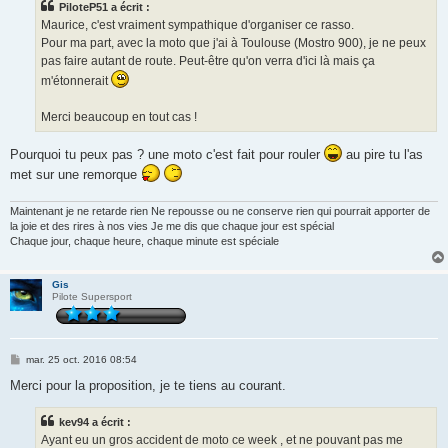
PiloteP51 a écrit :
a
g
Maurice, c'est vraiment sympathique d'organiser ce rasso.
e
Pour ma part, avec la moto que j'ai à Toulouse (Mostro 900), je ne peux
pas faire autant de route. Peut-être qu'on verra d'ici là mais ça
m'étonnerait
Merci beaucoup en tout cas !
Pourquoi tu peux pas ? une moto c'est fait pour rouler
au pire tu l'as
met sur une remorque
Maintenant je ne retarde rien Ne repousse ou ne conserve rien qui pourrait apporter de
la joie et des rires à nos vies Je me dis que chaque jour est spécial
Chaque jour, chaque heure, chaque minute est spéciale
Gis
Pilote Supersport
M
mar. 25 oct. 2016 08:54
e
s
Merci pour la proposition, je te tiens au courant.
s
a
g
kev94 a écrit :
e
Ayant eu un gros accident de moto ce week , et ne pouvant pas me