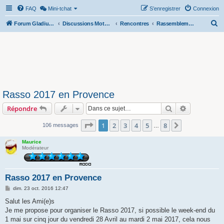
FAQ
Mini-tchat
S’enregistrer
Connexion
R
Forum Gladius SFV 650
Discussions Motos & Motard(e)s
Rencontres
Rassemblements nationaux
e
c
h
e
r
Rasso 2017 en Provence
c
Rechercher
Recherche 
Répondre
h
e
Page
1
sur
8
1
2
3
4
5
8
Suivante
106 messages
…
r
Maurice
Modérateur
Rasso 2017 en Provence
M
dim. 23 oct. 2016 12:47
e
s
Salut les Ami(e)s
s
Je me propose pour organiser le Rasso 2017, si possible le week-end du
a
g
1 mai sur cinq jour du vendredi 28 Avril au mardi 2 mai 2017, cela nous
e