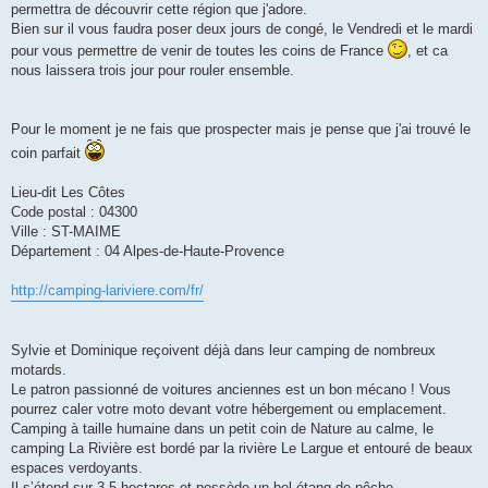
permettra de découvrir cette région que j'adore.
Bien sur il vous faudra poser deux jours de congé, le Vendredi et le mardi
pour vous permettre de venir de toutes les coins de France
, et ca
nous laissera trois jour pour rouler ensemble.
Pour le moment je ne fais que prospecter mais je pense que j'ai trouvé le
coin parfait
Lieu-dit Les Côtes
Code postal : 04300
Ville : ST-MAIME
Département : 04 Alpes-de-Haute-Provence
http://camping-lariviere.com/fr/
Sylvie et Dominique reçoivent déjà dans leur camping de nombreux
motards.
Le patron passionné de voitures anciennes est un bon mécano ! Vous
pourrez caler votre moto devant votre hébergement ou emplacement.
Camping à taille humaine dans un petit coin de Nature au calme, le
camping La Rivière est bordé par la rivière Le Largue et entouré de beaux
espaces verdoyants.
Il s’étend sur 3,5 hectares et possède un bel étang de pêche.