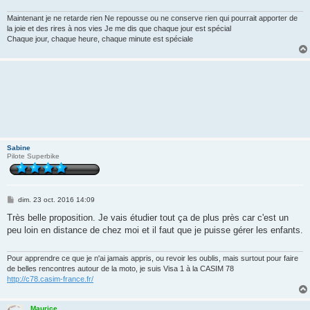
Maintenant je ne retarde rien Ne repousse ou ne conserve rien qui pourrait apporter de
la joie et des rires à nos vies Je me dis que chaque jour est spécial
Chaque jour, chaque heure, chaque minute est spéciale
Sabine
Pilote Superbike
M
dim. 23 oct. 2016 14:09
e
s
Très belle proposition. Je vais étudier tout ça de plus près car c'est un
s
peu loin en distance de chez moi et il faut que je puisse gérer les enfants.
a
g
e
Pour apprendre ce que je n'ai jamais appris, ou revoir les oublis, mais surtout pour faire
de belles rencontres autour de la moto, je suis Visa 1 à la CASIM 78
http://c78.casim-france.fr/
Maurice