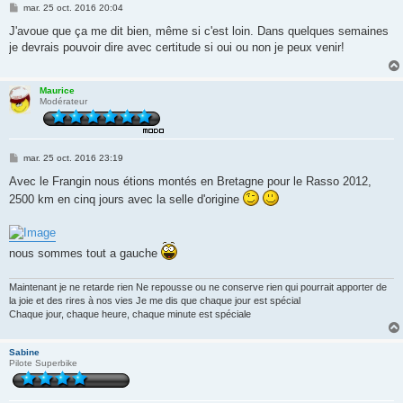
M
mar. 25 oct. 2016 20:04
e
s
J'avoue que ça me dit bien, même si c'est loin. Dans quelques semaines
s
je devrais pouvoir dire avec certitude si oui ou non je peux venir!
a
g
e
Maurice
Modérateur
M
mar. 25 oct. 2016 23:19
e
s
Avec le Frangin nous étions montés en Bretagne pour le Rasso 2012,
s
2500 km en cinq jours avec la selle d'origine
a
g
e
nous sommes tout a gauche
Maintenant je ne retarde rien Ne repousse ou ne conserve rien qui pourrait apporter de
la joie et des rires à nos vies Je me dis que chaque jour est spécial
Chaque jour, chaque heure, chaque minute est spéciale
Sabine
Pilote Superbike