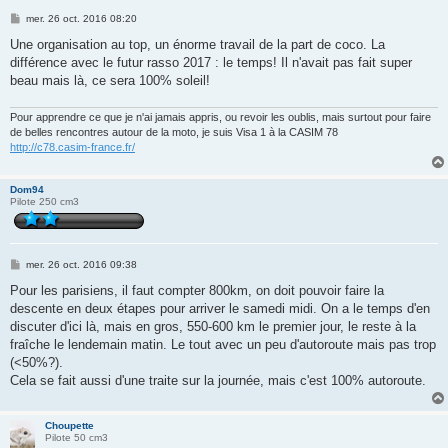
M
mer. 26 oct. 2016 08:20
e
s
Une organisation au top, un énorme travail de la part de coco. La
s
différence avec le futur rasso 2017 : le temps! Il n'avait pas fait super
a
g
beau mais là, ce sera 100% soleil!
e
Pour apprendre ce que je n'ai jamais appris, ou revoir les oublis, mais surtout pour faire
de belles rencontres autour de la moto, je suis Visa 1 à la CASIM 78
http://c78.casim-france.fr/
Dom94
Pilote 250 cm3
M
mer. 26 oct. 2016 09:38
e
s
Pour les parisiens, il faut compter 800km, on doit pouvoir faire la
s
descente en deux étapes pour arriver le samedi midi. On a le temps d'en
a
g
discuter d'ici là, mais en gros, 550-600 km le premier jour, le reste à la
e
fraîche le lendemain matin. Le tout avec un peu d'autoroute mais pas trop
(<50%?).
Cela se fait aussi d'une traite sur la journée, mais c'est 100% autoroute.
Choupette
Pilote 50 cm3