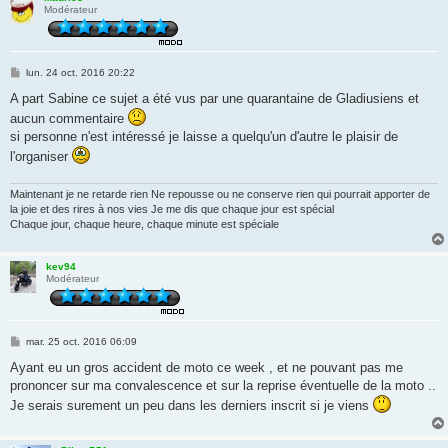
Modérateur
M
lun. 24 oct. 2016 20:22
e
s
A part Sabine ce sujet a été vus par une quarantaine de Gladiusiens et
s
aucun commentaire
a
g
si personne n'est intéressé je laisse a quelqu'un d'autre le plaisir de
e
l'organiser
Maintenant je ne retarde rien Ne repousse ou ne conserve rien qui pourrait apporter de
la joie et des rires à nos vies Je me dis que chaque jour est spécial
Chaque jour, chaque heure, chaque minute est spéciale
kev94
Modérateur
M
mar. 25 oct. 2016 06:09
e
s
Ayant eu un gros accident de moto ce week , et ne pouvant pas me
s
prononcer sur ma convalescence et sur la reprise éventuelle de la moto ..
a
g
Je serais surement un peu dans les derniers inscrit si je viens
e