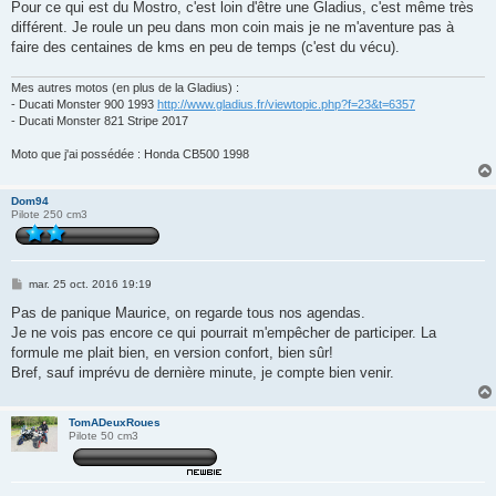
Pour ce qui est du Mostro, c'est loin d'être une Gladius, c'est même très
différent. Je roule un peu dans mon coin mais je ne m'aventure pas à
faire des centaines de kms en peu de temps (c'est du vécu).
Mes autres motos (en plus de la Gladius) :
- Ducati Monster 900 1993
http://www.gladius.fr/viewtopic.php?f=23&t=6357
- Ducati Monster 821 Stripe 2017
Moto que j'ai possédée : Honda CB500 1998
Dom94
Pilote 250 cm3
M
mar. 25 oct. 2016 19:19
e
s
Pas de panique Maurice, on regarde tous nos agendas.
s
Je ne vois pas encore ce qui pourrait m'empêcher de participer. La
a
g
formule me plait bien, en version confort, bien sûr!
e
Bref, sauf imprévu de dernière minute, je compte bien venir.
TomADeuxRoues
Pilote 50 cm3