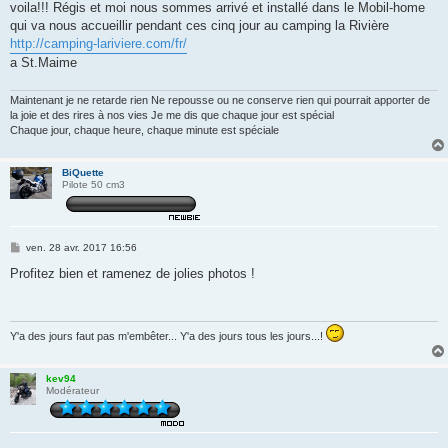
s
voila!!! Régis et moi nous sommes arrivé et installé dans le Mobil-home
s
qui va nous accueillir pendant ces cinq jour au camping la Rivière
a
g
http://camping-lariviere.com/fr/
e
a St.Maime
Maintenant je ne retarde rien Ne repousse ou ne conserve rien qui pourrait apporter de
la joie et des rires à nos vies Je me dis que chaque jour est spécial
Chaque jour, chaque heure, chaque minute est spéciale
BiQuette
Pilote 50 cm3
M
ven. 28 avr. 2017 16:56
e
s
Profitez bien et ramenez de jolies photos !
s
a
g
e
Y'a des jours faut pas m'embêter... Y'a des jours tous les jours...!
kev94
Modérateur