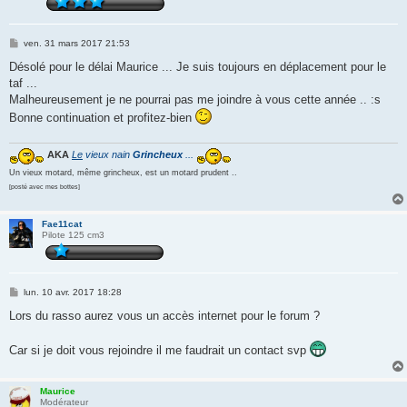
M
ven. 31 mars 2017 21:53
e
s
Désolé pour le délai Maurice ... Je suis toujours en déplacement pour le
s
taf ...
a
g
Malheureusement je ne pourrai pas me joindre à vous cette année .. :s
e
Bonne continuation et profitez-bien
AKA
Le
vieux nain
Grincheux
...
Un vieux motard, même grincheux, est un motard prudent ..
[posté avec mes bottes]
Fae11cat
Pilote 125 cm3
M
lun. 10 avr. 2017 18:28
e
s
Lors du rasso aurez vous un accès internet pour le forum ?
s
a
g
Car si je doit vous rejoindre il me faudrait un contact svp
e
Maurice
Modérateur