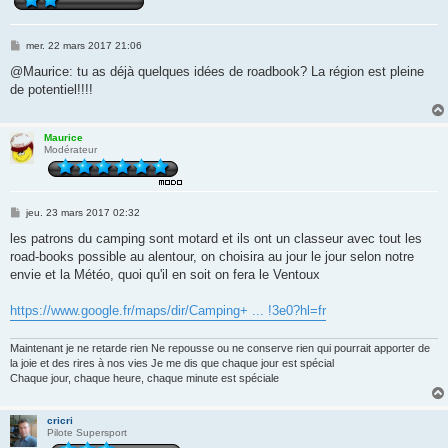
M
mer. 22 mars 2017 21:06
e
s
@Maurice: tu as déjà quelques idées de roadbook? La région est pleine
s
de potentiel!!!!
a
g
e
Maurice
Modérateur
M
jeu. 23 mars 2017 02:32
e
s
les patrons du camping sont motard et ils ont un classeur avec tout les
s
road-books possible au alentour, on choisira au jour le jour selon notre
a
g
envie et la Météo, quoi qu'il en soit on fera le Ventoux
e
https://www.google.fr/maps/dir/Camping+ ... !3e0?hl=fr
Maintenant je ne retarde rien Ne repousse ou ne conserve rien qui pourrait apporter de
la joie et des rires à nos vies Je me dis que chaque jour est spécial
Chaque jour, chaque heure, chaque minute est spéciale
cricri
Pilote Supersport