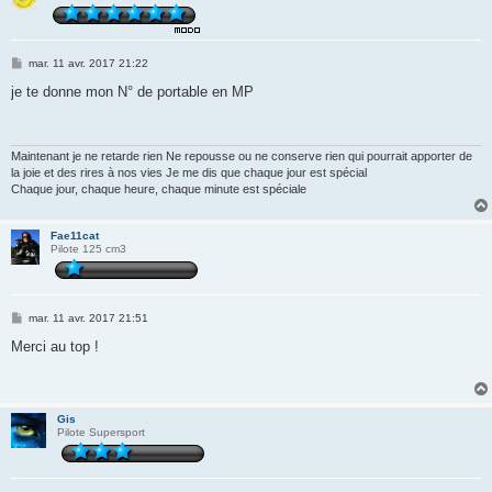
M
mar. 11 avr. 2017 21:22
e
s
je te donne mon N° de portable en MP
s
a
g
e
Maintenant je ne retarde rien Ne repousse ou ne conserve rien qui pourrait apporter de
la joie et des rires à nos vies Je me dis que chaque jour est spécial
Chaque jour, chaque heure, chaque minute est spéciale
Fae11cat
Pilote 125 cm3
M
mar. 11 avr. 2017 21:51
e
s
Merci au top !
s
a
g
e
Gis
Pilote Supersport