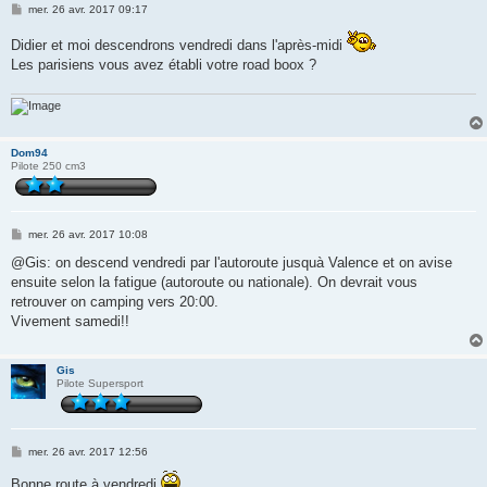
M
mer. 26 avr. 2017 09:17
e
s
Didier et moi descendrons vendredi dans l'après-midi
s
a
Les parisiens vous avez établi votre road boox ?
g
e
Dom94
Pilote 250 cm3
M
mer. 26 avr. 2017 10:08
e
s
@Gis: on descend vendredi par l'autoroute jusquà Valence et on avise
s
ensuite selon la fatigue (autoroute ou nationale). On devrait vous
a
g
retrouver on camping vers 20:00.
e
Vivement samedi!!
Gis
Pilote Supersport
M
mer. 26 avr. 2017 12:56
e
s
Bonne route à vendredi