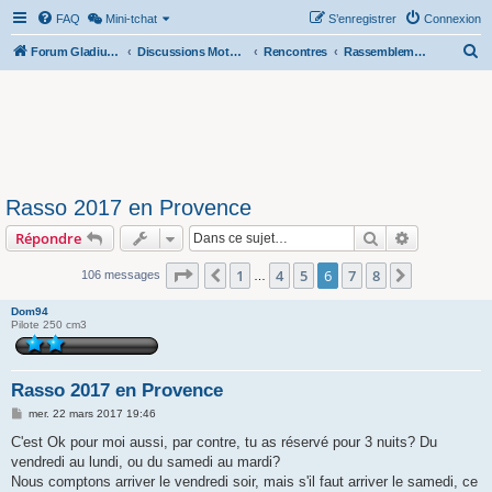
FAQ
Mini-tchat
S’enregistrer
Connexion
R
Forum Gladius SFV 650
Discussions Motos & Motard(e)s
Rencontres
Rassemblements nationaux
e
c
h
e
r
Rasso 2017 en Provence
c
Rechercher
Recherche 
Répondre
h
e
Page
6
sur
8
1
4
5
6
7
8
Précédente
Suivante
106 messages
…
r
Dom94
Pilote 250 cm3
Rasso 2017 en Provence
M
mer. 22 mars 2017 19:46
e
s
C'est Ok pour moi aussi, par contre, tu as réservé pour 3 nuits? Du
s
vendredi au lundi, ou du samedi au mardi?
a
g
Nous comptons arriver le vendredi soir, mais s'il faut arriver le samedi, ce
e