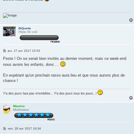
s
a
g
e
BiQuette
Pilote 50 cm3
M
jeu. 27 avr. 2017 15:53
e
s
Peste ! On se serait bien invités au dernier moment, mais ce week-end
s
nous avons les enfants, donc....
a
g
e
En espérant qu'un prochain rasso aura lieu et que nous aurons plus de
chance !
Y'a des jours faut pas m'embêter... Y'a des jours tous les jours...!
Maurice
Modérateur
M
ven. 28 avr. 2017 16:34
e