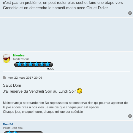
n'est pas un problème, on peut rouler plus cool et faire une étape vers
Grenoble et on descendra le samedi matin avec Gis et Didier.
Maurice
Modérateur
M
mer. 22 mars 2017 20:06
e
s
Salut Dom
s
J'ai réservé du Vendredi Soir au Lundi Soir
a
g
e
Maintenant je ne retarde rien Ne repousse ou ne conserve rien qui pourrait apporter de
la joie et des rires à nos vies Je me dis que chaque jour est spécial
Chaque jour, chaque heure, chaque minute est spéciale
Dom94
Pilote 250 cm3