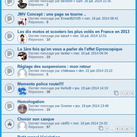
Dernier message par
bichonn
«
sam. 26 juil. 2014 22:35
Réponses :
2
JMV Concept : une page se tourne ..
Dernier message par
ErwanBZH35
«
ven. 18 juil. 2014 08:41
Réponses :
9
Les dix motos et scooters les plus volés en France en 2013
Dernier message par
tatoof
«
mer. 16 juil. 2014 12:51
Réponses :
10
La 1ère fois qu'on vous a parler de l'effet Gyroscopique
Dernier message par
fanfan
«
mer. 16 juil. 2014 09:34
Réponses :
10
Réglage des suspensions : mon retour
Dernier message par
chtitkawa
«
dim. 22 juin 2014 23:22
Réponses :
5
Memento police route!!!!
Dernier message par
KeNoB
«
jeu. 19 juin 2014 14:19
Réponses :
38
1
2
3
Homologation
Dernier message par
Gnome
«
jeu. 19 juin 2014 13:48
Réponses :
10
Choisir son casque
Dernier message par
clel55
«
mer. 18 juin 2014 19:33
Réponses :
97
1
4
5
6
7
…