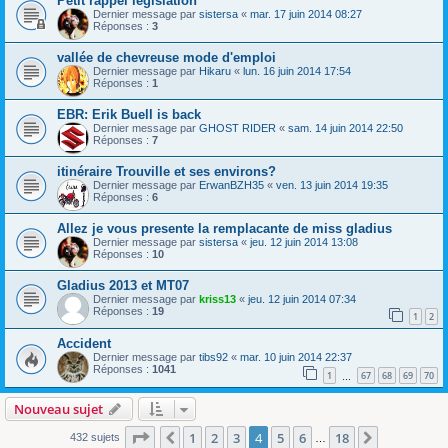
Petit rappel législation
Dernier message par
sistersa
«
mar. 17 juin 2014 08:27
Réponses :
3
vallée de chevreuse mode d'emploi
Dernier message par
Hikaru
«
lun. 16 juin 2014 17:54
Réponses :
1
EBR: Erik Buell is back
Dernier message par
GHOST RIDER
«
sam. 14 juin 2014 22:50
Réponses :
7
itinéraire Trouville et ses environs?
Dernier message par
ErwanBZH35
«
ven. 13 juin 2014 19:35
Réponses :
6
Allez je vous presente la remplacante de miss gladius
Dernier message par
sistersa
«
jeu. 12 juin 2014 13:08
Réponses :
10
Gladius 2013 et MT07
Dernier message par
kriss13
«
jeu. 12 juin 2014 07:34
Réponses :
19
1
2
Accident
Dernier message par
tibs92
«
mar. 10 juin 2014 22:37
Réponses :
1041
1
67
68
69
70
…
Nouveau sujet
Page
4
sur
18
1
2
3
4
5
6
18
Précédente
Suivante
432 sujets
…