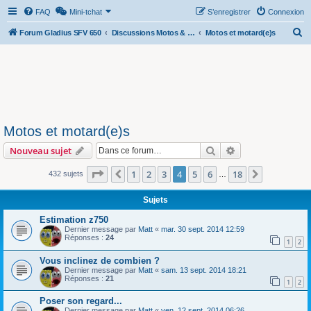
FAQ
Mini-tchat
S’enregistrer
Connexion
R
Forum Gladius SFV 650
Discussions Motos & Motard(e)s
Motos et motard(e)s
e
c
h
e
r
Motos et motard(e)s
c
Rechercher
Recherche avanc
Nouveau sujet
h
e
Page
4
sur
18
1
2
3
4
5
6
18
Précédente
Suivante
432 sujets
…
r
Sujets
Estimation z750
Dernier message par
Matt
«
mar. 30 sept. 2014 12:59
Réponses :
24
1
2
Vous inclinez de combien ?
Dernier message par
Matt
«
sam. 13 sept. 2014 18:21
Réponses :
21
1
2
Poser son regard...
Dernier message par
Matt
«
ven. 12 sept. 2014 06:26