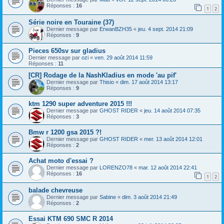
Réponses :
16
1
2
Série noire en Touraine (37)
Dernier message par
ErwanBZH35
«
jeu. 4 sept. 2014 21:09
Réponses :
9
Pieces 650sv sur gladius
Dernier message par
ozi
«
ven. 29 août 2014 11:59
Réponses :
11
[CR] Rodage de la NashKladius en mode 'au pif'
Dernier message par
Thisio
«
dim. 17 août 2014 13:17
Réponses :
9
ktm 1290 super adventure 2015 !!!
Dernier message par
GHOST RIDER
«
jeu. 14 août 2014 07:35
Réponses :
3
Bmw r 1200 gsa 2015 ?!
Dernier message par
GHOST RIDER
«
mer. 13 août 2014 12:01
Réponses :
2
Achat moto d'essai ?
Dernier message par
LORENZO78
«
mar. 12 août 2014 22:41
Réponses :
16
1
2
balade chevreuse
Dernier message par
Sabine
«
dim. 3 août 2014 21:49
Réponses :
2
Essai KTM 690 SMC R 2014