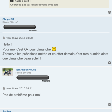
Nabla a écrit :
Cherchez pas j'ai raison et vous avez tort.
Chryst 94
Pilote 50 cm3
M
ven. 8 avr. 2016 08:28
e
s
Hello !
s
Pour moi c'est Ok pour dimanche
a
g
J'observe les prévisions météo et en effet demain c'est très humide alors
e
que dimanche beau soleil !
TomADeuxRoues
Pilote 50 cm3
M
ven. 8 avr. 2016 08:41
e
s
Pas de problème pour moi!
s
a
g
e
Sabine