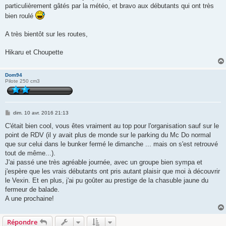
particulièrement gâtés par la météo, et bravo aux débutants qui ont très
bien roulé
A très bientôt sur les routes,
Hikaru et Choupette
Dom94
Pilote 250 cm3
M
dim. 10 avr. 2016 21:13
e
s
C'était bien cool, vous êtes vraiment au top pour l'organisation sauf sur le
s
point de RDV (il y avait plus de monde sur le parking du Mc Do normal
a
g
que sur celui dans le bunker fermé le dimanche ... mais on s'est retrouvé
e
tout de même...).
J'ai passé une très agréable journée, avec un groupe bien sympa et
j'espère que les vrais débutants ont pris autant plaisir que moi à découvrir
le Vexin. Et en plus, j'ai pu goûter au prestige de la chasuble jaune du
fermeur de balade.
A une prochaine!
Répondre