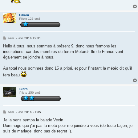
Hikaru
Pilote 125 cm3
M
sam. 2 avr. 2016 19:31
e
s
Hello à tous, nous sommes à présent 9, donc nous fermons les
s
inscriptions, car des membres du forum Motards Ile de France vont
a
g
également se joindre à nous.
e
Au total nous sommes donc 15 a priori, et pour l'instant la météo dit qu'il
fera beau
Bibi's
Pilote 250 cm3
M
sam. 2 avr. 2016 21:35
e
s
Je la sens sympa la balade Vexin !
s
Dommage que j'ai pas la moto pour me joindre à vous (de toute façon, je
a
g
suis de mariage, donc pas de regret !).
e