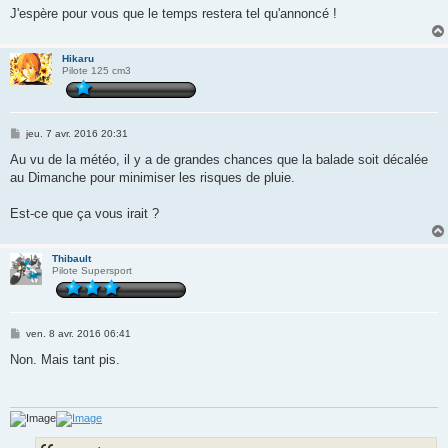
J'espère pour vous que le temps restera tel qu'annoncé !
Hikaru
Pilote 125 cm3
M
jeu. 7 avr. 2016 20:31
e
s
Au vu de la météo, il y a de grandes chances que la balade soit décalée
s
au Dimanche pour minimiser les risques de pluie.
a
g
e
Est-ce que ça vous irait ?
Thibault
Pilote Supersport
M
ven. 8 avr. 2016 06:41
e
s
Non. Mais tant pis.
s
a
g
e