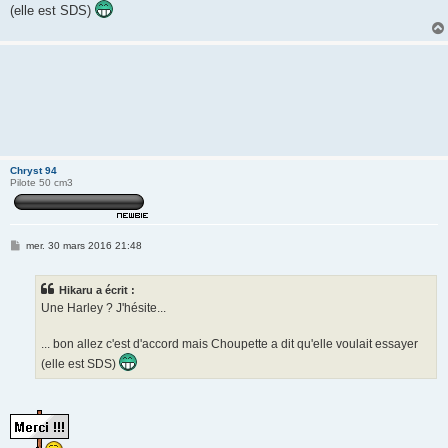
(elle est SDS)
Chryst 94
Pilote 50 cm3
M
mer. 30 mars 2016 21:48
e
s
s
Hikaru a écrit :
a
g
Une Harley ? J'hésite...
e
... bon allez c'est d'accord mais Choupette a dit qu'elle voulait essayer
(elle est SDS)