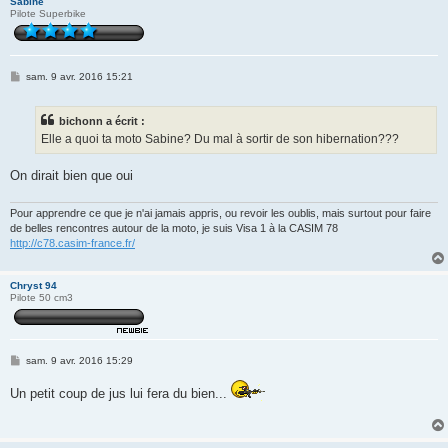
Sabine
Pilote Superbike
M
sam. 9 avr. 2016 15:21
e
s
s
bichonn a écrit :
a
g
Elle a quoi ta moto Sabine? Du mal à sortir de son hibernation???
e
On dirait bien que oui
Pour apprendre ce que je n'ai jamais appris, ou revoir les oublis, mais surtout pour faire
de belles rencontres autour de la moto, je suis Visa 1 à la CASIM 78
http://c78.casim-france.fr/
Chryst 94
Pilote 50 cm3
M
sam. 9 avr. 2016 15:29
e
s
Un petit coup de jus lui fera du bien...
s
a
g
e