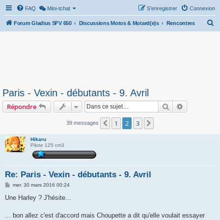
FAQ
Mini-tchat
S’enregistrer
Connexion
R
Forum Gladius SFV 650
Discussions Motos & Motard(e)s
Rencontres
e
c
h
e
r
Paris - Vexin - débutants - 9. Avril
c
Rechercher
Recherche 
Répondre
h
e
1
2
3
Précédente
Suivante
39 messages
r
Hikaru
Pilote 125 cm3
Re: Paris - Vexin - débutants - 9. Avril
M
mer. 30 mars 2016 00:24
e
s
Une Harley ? J'hésite...
s
a
g
... bon allez c'est d'accord mais Choupette a dit qu'elle voulait essayer
e