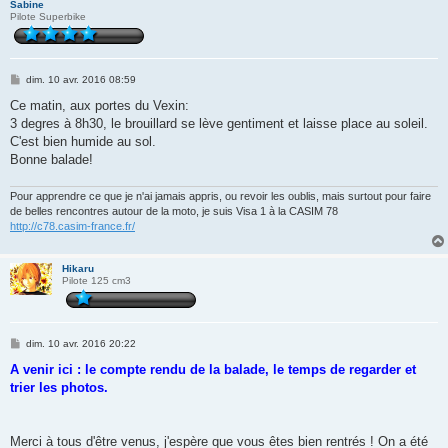
Sabine
Pilote Superbike
M
dim. 10 avr. 2016 08:59
e
s
Ce matin, aux portes du Vexin:
s
3 degres à 8h30, le brouillard se lève gentiment et laisse place au soleil.
a
g
C'est bien humide au sol.
e
Bonne balade!
Pour apprendre ce que je n'ai jamais appris, ou revoir les oublis, mais surtout pour faire
de belles rencontres autour de la moto, je suis Visa 1 à la CASIM 78
http://c78.casim-france.fr/
Hikaru
Pilote 125 cm3
M
dim. 10 avr. 2016 20:22
e
s
A venir ici : le compte rendu de la balade, le temps de regarder et
s
trier les photos.
a
g
e
Merci à tous d'être venus, j'espère que vous êtes bien rentrés ! On a été