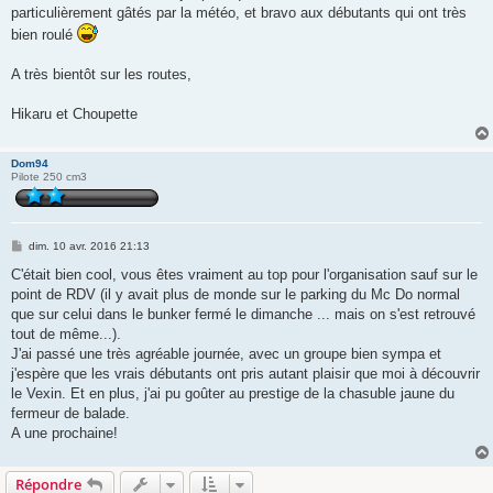
particulièrement gâtés par la météo, et bravo aux débutants qui ont très
bien roulé
A très bientôt sur les routes,
Hikaru et Choupette
Dom94
Pilote 250 cm3
M
dim. 10 avr. 2016 21:13
e
s
C'était bien cool, vous êtes vraiment au top pour l'organisation sauf sur le
s
point de RDV (il y avait plus de monde sur le parking du Mc Do normal
a
g
que sur celui dans le bunker fermé le dimanche ... mais on s'est retrouvé
e
tout de même...).
J'ai passé une très agréable journée, avec un groupe bien sympa et
j'espère que les vrais débutants ont pris autant plaisir que moi à découvrir
le Vexin. Et en plus, j'ai pu goûter au prestige de la chasuble jaune du
fermeur de balade.
A une prochaine!
Répondre