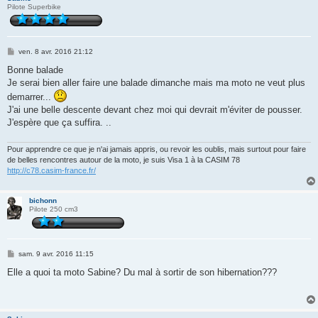
Pilote Superbike
M
ven. 8 avr. 2016 21:12
e
s
Bonne balade
s
Je serai bien aller faire une balade dimanche mais ma moto ne veut plus
a
g
demarrer...
e
J'ai une belle descente devant chez moi qui devrait m'éviter de pousser.
J'espère que ça suffira. ..
Pour apprendre ce que je n'ai jamais appris, ou revoir les oublis, mais surtout pour faire
de belles rencontres autour de la moto, je suis Visa 1 à la CASIM 78
http://c78.casim-france.fr/
bichonn
Pilote 250 cm3
M
sam. 9 avr. 2016 11:15
e
s
Elle a quoi ta moto Sabine? Du mal à sortir de son hibernation???
s
a
g
e