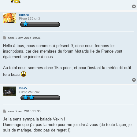
Hikaru
Pilote 125 cm3
M
sam. 2 avr. 2016 19:31
e
s
Hello à tous, nous sommes à présent 9, donc nous fermons les
s
inscriptions, car des membres du forum Motards Ile de France vont
a
g
également se joindre à nous.
e
Au total nous sommes donc 15 a priori, et pour l'instant la météo dit qu'il
fera beau
Bibi's
Pilote 250 cm3
M
sam. 2 avr. 2016 21:35
e
s
Je la sens sympa la balade Vexin !
s
Dommage que j'ai pas la moto pour me joindre à vous (de toute façon, je
a
g
suis de mariage, donc pas de regret !).
e