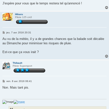
J'espère pour vous que le temps restera tel qu'annoncé !
Hikaru
Pilote 125 cm3
M
jeu. 7 avr. 2016 20:31
e
s
Au vu de la météo, il y a de grandes chances que la balade soit décalée
s
au Dimanche pour minimiser les risques de pluie.
a
g
e
Est-ce que ça vous irait ?
Thibault
Pilote Supersport
M
ven. 8 avr. 2016 06:41
e
s
Non. Mais tant pis.
s
a
g
e