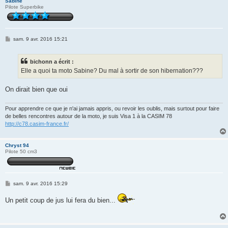
Sabine
Pilote Superbike
M
sam. 9 avr. 2016 15:21
e
s
s
bichonn a écrit :
a
g
Elle a quoi ta moto Sabine? Du mal à sortir de son hibernation???
e
On dirait bien que oui
Pour apprendre ce que je n'ai jamais appris, ou revoir les oublis, mais surtout pour faire
de belles rencontres autour de la moto, je suis Visa 1 à la CASIM 78
http://c78.casim-france.fr/
Chryst 94
Pilote 50 cm3
M
sam. 9 avr. 2016 15:29
e
s
Un petit coup de jus lui fera du bien...
s
a
g
e