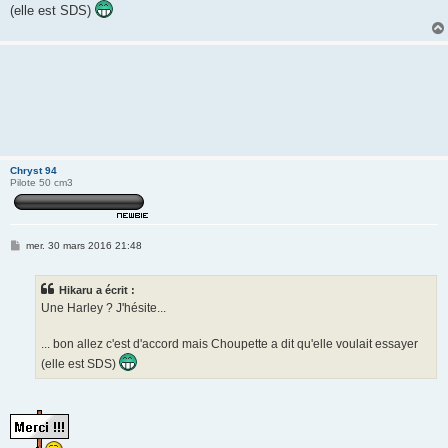
(elle est SDS)
Chryst 94
Pilote 50 cm3
M
mer. 30 mars 2016 21:48
e
s
s
Hikaru a écrit :
a
g
Une Harley ? J'hésite...
e
... bon allez c'est d'accord mais Choupette a dit qu'elle voulait essayer
(elle est SDS)