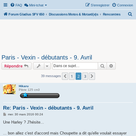
FAQ
Mini-tchat
S’enregistrer
Connexion
R
Forum Gladius SFV 650
Discussions Motos & Motard(e)s
Rencontres
e
c
h
e
r
Paris - Vexin - débutants - 9. Avril
c
Rechercher
Recherche 
Répondre
h
e
1
2
3
Précédente
Suivante
39 messages
r
Hikaru
Pilote 125 cm3
Re: Paris - Vexin - débutants - 9. Avril
M
mer. 30 mars 2016 00:24
e
s
Une Harley ? J'hésite...
s
a
g
... bon allez c'est d'accord mais Choupette a dit qu'elle voulait essayer
e