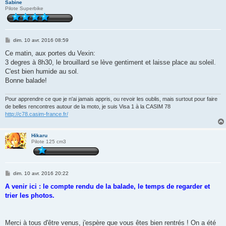
Sabine
Pilote Superbike
M
dim. 10 avr. 2016 08:59
e
s
Ce matin, aux portes du Vexin:
s
3 degres à 8h30, le brouillard se lève gentiment et laisse place au soleil.
a
g
C'est bien humide au sol.
e
Bonne balade!
Pour apprendre ce que je n'ai jamais appris, ou revoir les oublis, mais surtout pour faire
de belles rencontres autour de la moto, je suis Visa 1 à la CASIM 78
http://c78.casim-france.fr/
Hikaru
Pilote 125 cm3
M
dim. 10 avr. 2016 20:22
e
s
A venir ici : le compte rendu de la balade, le temps de regarder et
s
trier les photos.
a
g
e
Merci à tous d'être venus, j'espère que vous êtes bien rentrés ! On a été