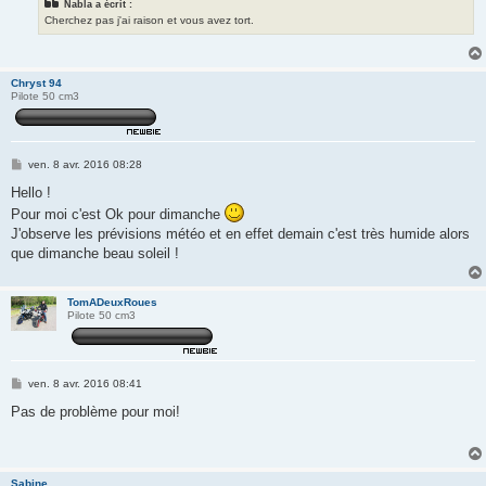
Nabla a écrit :
Cherchez pas j'ai raison et vous avez tort.
Chryst 94
Pilote 50 cm3
M
ven. 8 avr. 2016 08:28
e
s
Hello !
s
Pour moi c'est Ok pour dimanche
a
g
J'observe les prévisions météo et en effet demain c'est très humide alors
e
que dimanche beau soleil !
TomADeuxRoues
Pilote 50 cm3
M
ven. 8 avr. 2016 08:41
e
s
Pas de problème pour moi!
s
a
g
e
Sabine