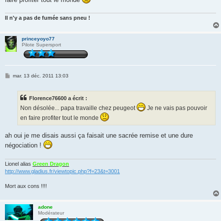
g
e
Il n'y a pas de fumée sans pneu !
princeyoyo77
Pilote Supersport
M
mar. 13 déc. 2011 13:03
e
s
s
Florence76600 a écrit :
a
g
Non désolée... papa travaille chez peugeot
Je ne vais pas pouvoir
e
en faire profiter tout le monde
ah oui je me disais aussi ça faisait une sacrée remise et une dure
négociation !
Lionel alias
Green Dragon
http://www.gladius.fr/viewtopic.php?f=23&t=3001
Mort aux cons !!!!
adone
Modérateur