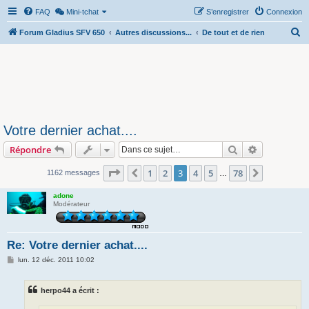
FAQ
Mini-tchat
S’enregistrer
Connexion
R
Forum Gladius SFV 650
Autres discussions...
De tout et de rien
e
c
h
e
r
Votre dernier achat....
c
Rechercher
Recherche 
Répondre
h
e
Page
3
sur
78
1
2
3
4
5
78
Précédente
Suivante
1162 messages
…
r
adone
Modérateur
Re: Votre dernier achat....
M
lun. 12 déc. 2011 10:02
e
s
s
herpo44 a écrit :
a
g
e