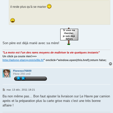
il reste plus qu'à se marier
Son père est déjà marié avec sa mère!
"La moto est l'un des rares moyens de maîtriser la vie quelques instants"
Un click ça coute rien!>>>
http://adone-elanvy.miniville.fr/
" onclick="window.open(this.href);return false;
Florence76600
Pilote 250 cm3
M
mar. 13 déc. 2011 18:21
e
s
Ba non même pas... Bon faut ajouter la livraison sur Le Havre par camion
s
après et la préparation plus la carte grise mais c'est une très bonne
a
g
affaire !
e