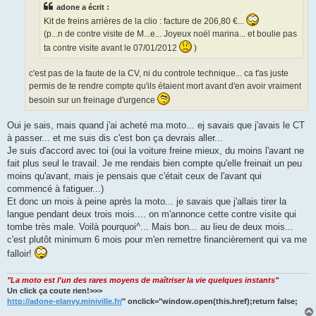
adone a écrit :
Kit de freins arrières de la clio : facture de 206,80 €...
(p...n de contre visite de M...e... Joyeux noël marina... et boulie pas
ta contre visite avant le 07/01/2012
)
c'est pas de la faute de la CV, ni du controle technique... ca t'as juste
permis de te rendre compte qu'ils étaient mort avant d'en avoir vraiment
besoin sur un freinage d'urgence
Oui je sais, mais quand j'ai acheté ma moto... ej savais que j'avais le CT
à passer... et me suis dis c'est bon ça devrais aller...
Je suis d'accord avec toi (oui la voiture freine mieux, du moins l'avant ne
fait plus seul le travail. Je me rendais bien compte qu'elle freinait un peu
moins qu'avant, mais je pensais que c'était ceux de l'avant qui
commencé à fatiguer...)
Et donc un mois à peine après la moto... je savais que j'allais tirer la
langue pendant deux trois mois.... on m'annonce cette contre visite qui
tombe très male. Voilà pourquoi^... Mais bon... au lieu de deux mois...
c'est plutôt minimum 6 mois pour m'en remettre financièrement qui va me
falloir!
"La moto est l'un des rares moyens de maîtriser la vie quelques instants"
Un click ça coute rien!>>>
http://adone-elanvy.miniville.fr/
" onclick="window.open(this.href);return false;