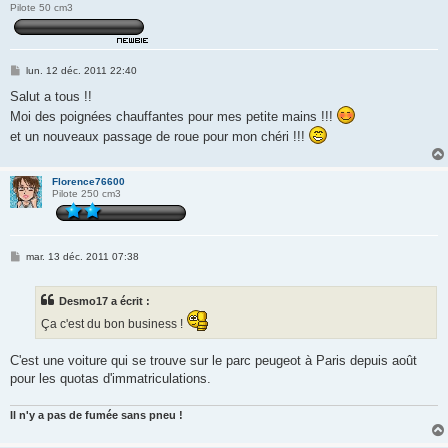
Pilote 50 cm3
M
lun. 12 déc. 2011 22:40
e
s
Salut a tous !!
s
Moi des poignées chauffantes pour mes petite mains !!!
a
g
et un nouveaux passage de roue pour mon chéri !!!
e
Florence76600
Pilote 250 cm3
M
mar. 13 déc. 2011 07:38
e
s
s
Desmo17 a écrit :
a
g
Ça c'est du bon business !
e
C'est une voiture qui se trouve sur le parc peugeot à Paris depuis août
pour les quotas d'immatriculations.
Il n'y a pas de fumée sans pneu !