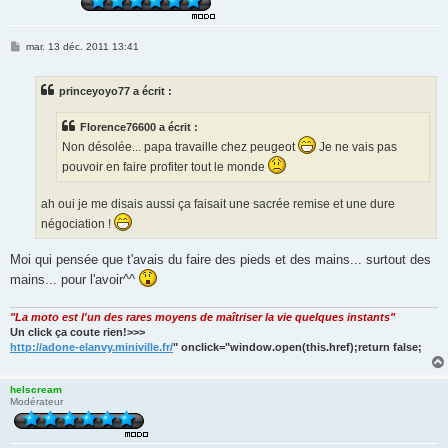
M
mar. 13 déc. 2011 13:41
e
s
s
princeyoyo77 a écrit :
a
g
e
Florence76600 a écrit :
Non désolée... papa travaille chez peugeot
Je ne vais pas
pouvoir en faire profiter tout le monde
ah oui je me disais aussi ça faisait une sacrée remise et une dure
négociation !
Moi qui pensée que t'avais du faire des pieds et des mains... surtout des
mains... pour l'avoir^^
"La moto est l'un des rares moyens de maîtriser la vie quelques instants"
Un click ça coute rien!>>>
http://adone-elanvy.miniville.fr/
" onclick="window.open(this.href);return false;
helscream
Modérateur