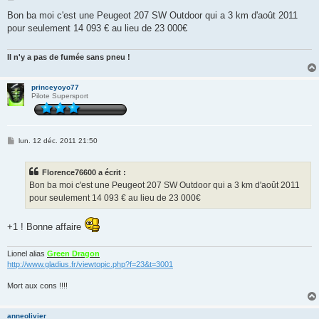
e
s
Bon ba moi c'est une Peugeot 207 SW Outdoor qui a 3 km d'août 2011
s
pour seulement 14 093 € au lieu de 23 000€
a
g
e
Il n'y a pas de fumée sans pneu !
princeyoyo77
Pilote Supersport
M
lun. 12 déc. 2011 21:50
e
s
s
Florence76600 a écrit :
a
g
Bon ba moi c'est une Peugeot 207 SW Outdoor qui a 3 km d'août 2011
e
pour seulement 14 093 € au lieu de 23 000€
+1 ! Bonne affaire
Lionel alias
Green Dragon
http://www.gladius.fr/viewtopic.php?f=23&t=3001
Mort aux cons !!!!
anneolivier