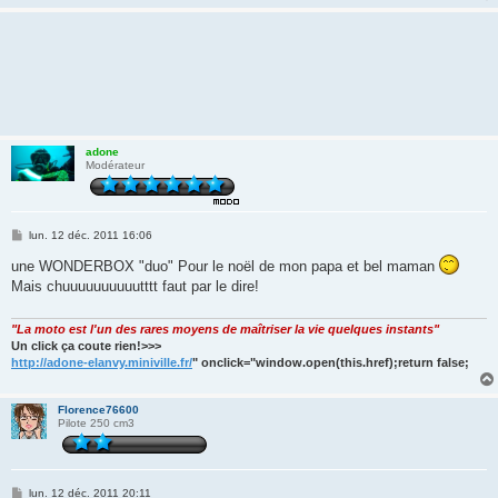
adone
Modérateur
M
lun. 12 déc. 2011 16:06
e
s
une WONDERBOX "duo" Pour le noël de mon papa et bel maman
s
Mais chuuuuuuuuuutttt faut par le dire!
a
g
e
"La moto est l'un des rares moyens de maîtriser la vie quelques instants"
Un click ça coute rien!>>>
http://adone-elanvy.miniville.fr/
" onclick="window.open(this.href);return false;
Florence76600
Pilote 250 cm3
M
lun. 12 déc. 2011 20:11