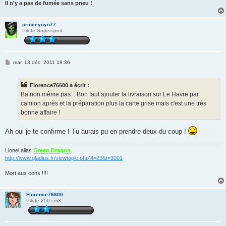
Il n'y a pas de fumée sans pneu !
princeyoyo77
Pilote Supersport
M
mar. 13 déc. 2011 18:36
e
s
s
Florence76600 a écrit :
a
g
Ba non même pas... Bon faut ajouter la livraison sur Le Havre par
e
camion après et la préparation plus la carte grise mais c'est une très
bonne affaire !
Ah oui je te confirme ! Tu aurais pu en prendre deux du coup !
Lionel alias
Green Dragon
http://www.gladius.fr/viewtopic.php?f=23&t=3001
Mort aux cons !!!!
Florence76600
Pilote 250 cm3