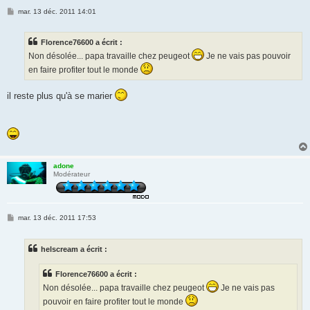
M
mar. 13 déc. 2011 14:01
e
s
s
Florence76600 a écrit :
a
g
Non désolée... papa travaille chez peugeot
Je ne vais pas pouvoir
e
en faire profiter tout le monde
il reste plus qu'à se marier
adone
Modérateur
M
mar. 13 déc. 2011 17:53
e
s
s
helscream a écrit :
a
g
e
Florence76600 a écrit :
Non désolée... papa travaille chez peugeot
Je ne vais pas
pouvoir en faire profiter tout le monde