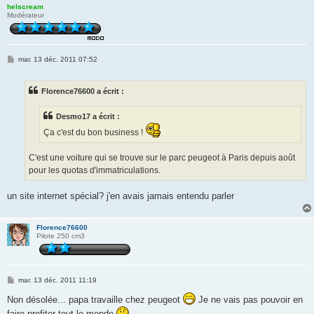
helscream
Modérateur
M
mar. 13 déc. 2011 07:52
e
s
s
Florence76600 a écrit :
a
g
e
Desmo17 a écrit :
Ça c'est du bon business !
C'est une voiture qui se trouve sur le parc peugeot à Paris depuis août
pour les quotas d'immatriculations.
un site internet spécial? j'en avais jamais entendu parler
Florence76600
Pilote 250 cm3
M
mar. 13 déc. 2011 11:19
e
s
Non désolée... papa travaille chez peugeot
Je ne vais pas pouvoir en
s
faire profiter tout le monde
a