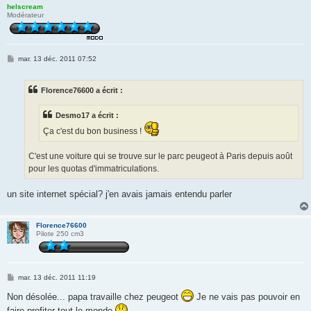
helscream
Modérateur
M
mar. 13 déc. 2011 07:52
e
s
s
Florence76600 a écrit :
a
g
e
Desmo17 a écrit :
Ça c'est du bon business !
C'est une voiture qui se trouve sur le parc peugeot à Paris depuis août
pour les quotas d'immatriculations.
un site internet spécial? j'en avais jamais entendu parler
Florence76600
Pilote 250 cm3
M
mar. 13 déc. 2011 11:19
e
s
Non désolée... papa travaille chez peugeot
Je ne vais pas pouvoir en
s
faire profiter tout le monde
a