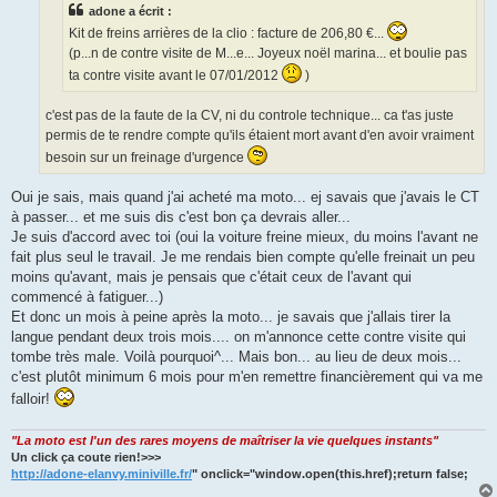
adone a écrit :
Kit de freins arrières de la clio : facture de 206,80 €...
(p...n de contre visite de M...e... Joyeux noël marina... et boulie pas
ta contre visite avant le 07/01/2012
)
c'est pas de la faute de la CV, ni du controle technique... ca t'as juste
permis de te rendre compte qu'ils étaient mort avant d'en avoir vraiment
besoin sur un freinage d'urgence
Oui je sais, mais quand j'ai acheté ma moto... ej savais que j'avais le CT
à passer... et me suis dis c'est bon ça devrais aller...
Je suis d'accord avec toi (oui la voiture freine mieux, du moins l'avant ne
fait plus seul le travail. Je me rendais bien compte qu'elle freinait un peu
moins qu'avant, mais je pensais que c'était ceux de l'avant qui
commencé à fatiguer...)
Et donc un mois à peine après la moto... je savais que j'allais tirer la
langue pendant deux trois mois.... on m'annonce cette contre visite qui
tombe très male. Voilà pourquoi^... Mais bon... au lieu de deux mois...
c'est plutôt minimum 6 mois pour m'en remettre financièrement qui va me
falloir!
"La moto est l'un des rares moyens de maîtriser la vie quelques instants"
Un click ça coute rien!>>>
http://adone-elanvy.miniville.fr/
" onclick="window.open(this.href);return false;