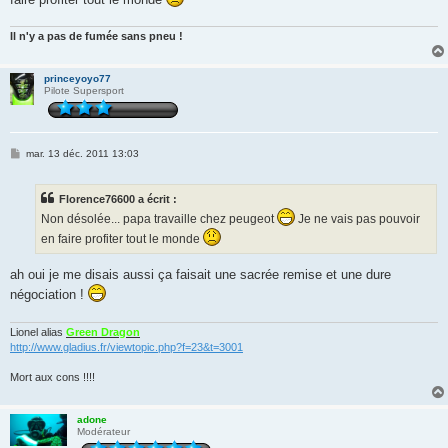
g
e
Il n'y a pas de fumée sans pneu !
princeyoyo77
Pilote Supersport
M
mar. 13 déc. 2011 13:03
e
s
s
Florence76600 a écrit :
a
g
Non désolée... papa travaille chez peugeot
Je ne vais pas pouvoir
e
en faire profiter tout le monde
ah oui je me disais aussi ça faisait une sacrée remise et une dure
négociation !
Lionel alias
Green Dragon
http://www.gladius.fr/viewtopic.php?f=23&t=3001
Mort aux cons !!!!
adone
Modérateur