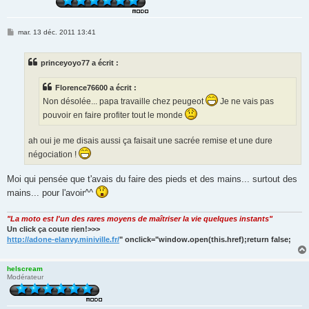
M
mar. 13 déc. 2011 13:41
e
s
s
princeyoyo77 a écrit :
a
g
e
Florence76600 a écrit :
Non désolée... papa travaille chez peugeot
Je ne vais pas
pouvoir en faire profiter tout le monde
ah oui je me disais aussi ça faisait une sacrée remise et une dure
négociation !
Moi qui pensée que t'avais du faire des pieds et des mains... surtout des
mains... pour l'avoir^^
"La moto est l'un des rares moyens de maîtriser la vie quelques instants"
Un click ça coute rien!>>>
http://adone-elanvy.miniville.fr/
" onclick="window.open(this.href);return false;
helscream
Modérateur