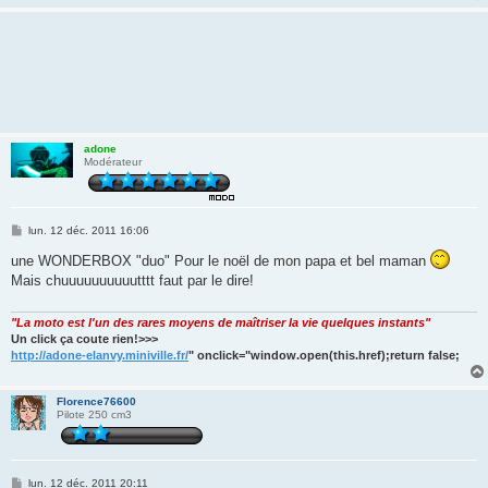
adone
Modérateur
M
lun. 12 déc. 2011 16:06
e
s
une WONDERBOX "duo" Pour le noël de mon papa et bel maman
s
Mais chuuuuuuuuuutttt faut par le dire!
a
g
e
"La moto est l'un des rares moyens de maîtriser la vie quelques instants"
Un click ça coute rien!>>>
http://adone-elanvy.miniville.fr/
" onclick="window.open(this.href);return false;
Florence76600
Pilote 250 cm3
M
lun. 12 déc. 2011 20:11