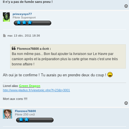
Il n'y a pas de fumée sans pneu !
princeyoyo77
Pilote Supersport
M
mar. 13 déc. 2011 18:36
e
s
s
Florence76600 a écrit :
a
g
Ba non même pas... Bon faut ajouter la livraison sur Le Havre par
e
camion après et la préparation plus la carte grise mais c'est une très
bonne affaire !
Ah oui je te confirme ! Tu aurais pu en prendre deux du coup !
Lionel alias
Green Dragon
http://www.gladius.fr/viewtopic.php?f=23&t=3001
Mort aux cons !!!!
Florence76600
Pilote 250 cm3