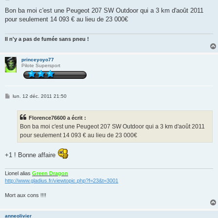
e
s
Bon ba moi c'est une Peugeot 207 SW Outdoor qui a 3 km d'août 2011
s
pour seulement 14 093 € au lieu de 23 000€
a
g
e
Il n'y a pas de fumée sans pneu !
princeyoyo77
Pilote Supersport
M
lun. 12 déc. 2011 21:50
e
s
s
Florence76600 a écrit :
a
g
Bon ba moi c'est une Peugeot 207 SW Outdoor qui a 3 km d'août 2011
e
pour seulement 14 093 € au lieu de 23 000€
+1 ! Bonne affaire
Lionel alias
Green Dragon
http://www.gladius.fr/viewtopic.php?f=23&t=3001
Mort aux cons !!!!
anneolivier