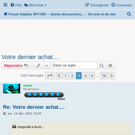
FAQ
Mini-tchat
S’enregistrer
Connexion
R
Forum Gladius SFV 650
Autres discussions...
De tout et de rien
e
c
h
e
r
Votre dernier achat....
c
Rechercher
Recherche 
Répondre
h
e
Page
3
sur
78
1
2
3
4
5
78
Précédente
Suivante
1162 messages
…
r
adone
Modérateur
Re: Votre dernier achat....
M
lun. 12 déc. 2011 10:02
e
s
s
herpo44 a écrit :
a
g
e