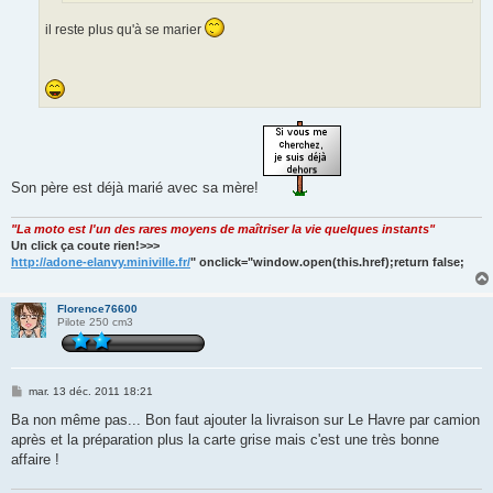
il reste plus qu'à se marier
Son père est déjà marié avec sa mère!
"La moto est l'un des rares moyens de maîtriser la vie quelques instants"
Un click ça coute rien!>>>
http://adone-elanvy.miniville.fr/
" onclick="window.open(this.href);return false;
Florence76600
Pilote 250 cm3
M
mar. 13 déc. 2011 18:21
e
s
Ba non même pas... Bon faut ajouter la livraison sur Le Havre par camion
s
après et la préparation plus la carte grise mais c'est une très bonne
a
g
affaire !
e