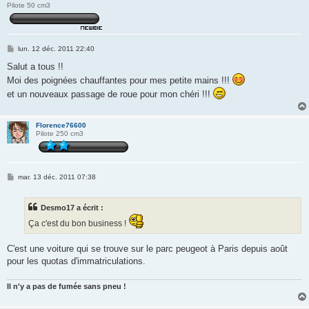
Pilote 50 cm3
M
lun. 12 déc. 2011 22:40
e
s
Salut a tous !!
s
Moi des poignées chauffantes pour mes petite mains !!!
a
g
et un nouveaux passage de roue pour mon chéri !!!
e
Florence76600
Pilote 250 cm3
M
mar. 13 déc. 2011 07:38
e
s
s
Desmo17 a écrit :
a
g
Ça c'est du bon business !
e
C'est une voiture qui se trouve sur le parc peugeot à Paris depuis août
pour les quotas d'immatriculations.
Il n'y a pas de fumée sans pneu !