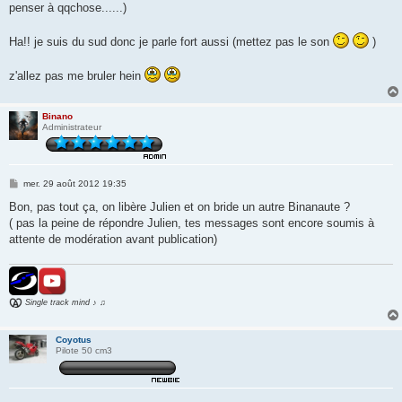
penser à qqchose......)
Ha!! je suis du sud donc je parle fort aussi (mettez pas le son
)
z'allez pas me bruler hein
Binano
Administrateur
M
mer. 29 août 2012 19:35
e
s
Bon, pas tout ça, on libère Julien et on bride un autre Binanaute ?
s
( pas la peine de répondre Julien, tes messages sont encore soumis à
a
g
attente de modération avant publication)
e
Single track mind ♪ ♫
Coyotus
Pilote 50 cm3