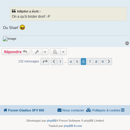
e
s
s
killpilot a écrit :
a
g
On a qu'à brider donf :-P
e
Ou Shart'
Répondre
Page
6
sur
9
1
4
5
6
7
8
9
Précédente
Suivante
132 messages
…
Forum Gladius SFV 650
Nous contacter
Politiques & cookies
Développé par
phpBB
® Forum Software © phpBB Limited
Traduit par
phpBB-fr.com