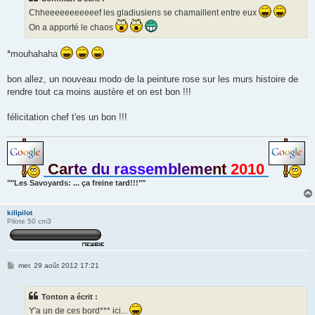
g
Chheeeeeeeeeeef les gladiusiens se chamaillent entre eux
e
On a apporté le chaos
*mouhahaha
bon allez, un nouveau modo de la peinture rose sur les murs histoire de
rendre tout ca moins austère et on est bon !!!
félicitation chef t'es un bon !!!
Ca
rt
e d
u r
asse
mb
le
me
nt
2010
""Les Savoyards: ... ça freine tard!!!""
killpilot
Pilote 50 cm3
M
mer. 29 août 2012 17:21
e
s
s
Tonton a écrit :
a
g
Y'a un de ces bord*** ici...