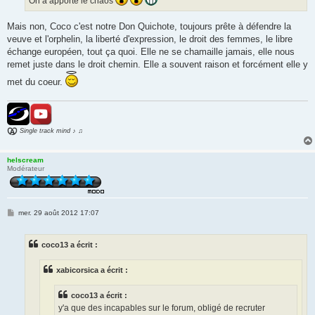
On a apporté le chaos
Mais non, Coco c'est notre Don Quichote, toujours prête à défendre la
veuve et l'orphelin, la liberté d'expression, le droit des femmes, le libre
échange européen, tout ça quoi. Elle ne se chamaille jamais, elle nous
remet juste dans le droit chemin. Elle a souvent raison et forcément elle y
met du coeur.
Single track mind ♪ ♫
helscream
Modérateur
M
mer. 29 août 2012 17:07
e
s
s
coco13 a écrit :
a
g
e
xabicorsica a écrit :
coco13 a écrit :
y'a que des incapables sur le forum, obligé de recruter