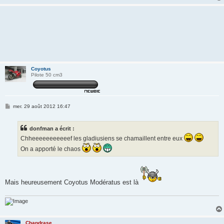
Coyotus
Pilote 50 cm3
M
mer. 29 août 2012 16:47
e
s
s
donfman a écrit :
a
g
Chheeeeeeeeeeef les gladiusiens se chamaillent entre eux
e
On a apporté le chaos
Mais heureusement Coyotus Modératus est là
Chandrase