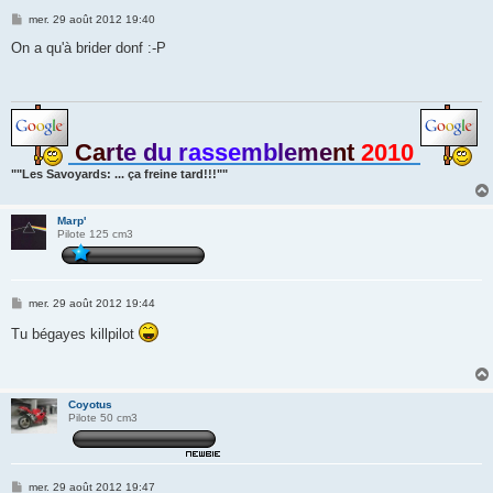
M
mer. 29 août 2012 19:40
e
s
On a qu'à brider donf :-P
s
a
g
e
Ca
rt
e d
u r
asse
mb
le
me
nt
2010
""Les Savoyards: ... ça freine tard!!!""
Marp'
Pilote 125 cm3
M
mer. 29 août 2012 19:44
e
s
Tu bégayes killpilot
s
a
g
e
Coyotus
Pilote 50 cm3
M
mer. 29 août 2012 19:47