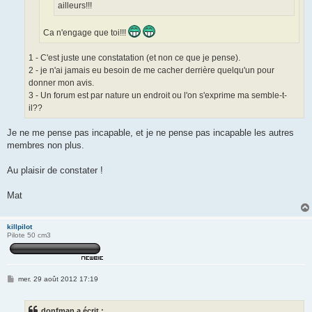
ailleurs!!!
Ca n'engage que toi!!!
1 - C'est juste une constatation (et non ce que je pense).
2 - je n'ai jamais eu besoin de me cacher derrière quelqu'un pour
donner mon avis.
3 - Un forum est par nature un endroit ou l'on s'exprime ma semble-t-
il??
Je ne me pense pas incapable, et je ne pense pas incapable les autres
membres non plus.
Au plaisir de constater !
Mat
killpilot
Pilote 50 cm3
M
mer. 29 août 2012 17:19
e
s
s
donfman a écrit :
a