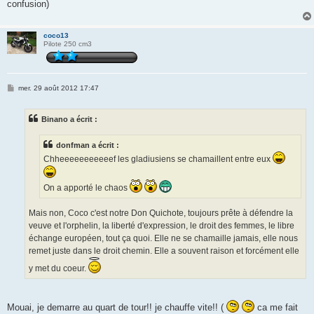
confusion)
coco13
Pilote 250 cm3
M
mer. 29 août 2012 17:47
e
s
s
Binano a écrit :
a
g
e
donfman a écrit :
Chheeeeeeeeeeef les gladiusiens se chamaillent entre eux
On a apporté le chaos
Mais non, Coco c'est notre Don Quichote, toujours prête à défendre la
veuve et l'orphelin, la liberté d'expression, le droit des femmes, le libre
échange européen, tout ça quoi. Elle ne se chamaille jamais, elle nous
remet juste dans le droit chemin. Elle a souvent raison et forcément elle
y met du coeur.
Mouai, je demarre au quart de tour!! je chauffe vite!! (
ca me fait