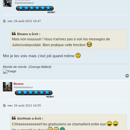
Administrateur
M
mer. 29 août 2012 16:47
e
s
s
Binano a écrit :
a
g
Mais non euuuuuh ! Vous n'arrivez pas à voir les messages de
e
Juliencodepostale. Bien pratique cette fonction
Moi je les vois mais c'est joli quand même
Monde de merde. (George Abitbol)
Binano
Administrateur
M
mer. 29 août 2012 16:55
e
s
s
donfman a écrit :
a
g
Chheeeeeeeeeeef les gladiusiens se chamaillent entre eux
e