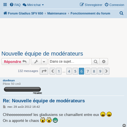
FAQ
Mini-tchat
S’enregistrer
Connexion
R
Forum Gladius SFV 650
Maintenance
Fonctionnement du forum
e
c
h
e
r
Nouvelle équipe de modérateurs
c
Rechercher
Recherche 
Répondre
h
e
Page
6
sur
9
1
4
5
6
7
8
9
Précédente
Suivante
132 messages
…
r
donfman
Pilote 50 cm3
Re: Nouvelle équipe de modérateurs
M
mer. 29 août 2012 16:42
e
s
Chheeeeeeeeeeef les gladiusiens se chamaillent entre eux
s
On a apporté le chaos
a
g
e