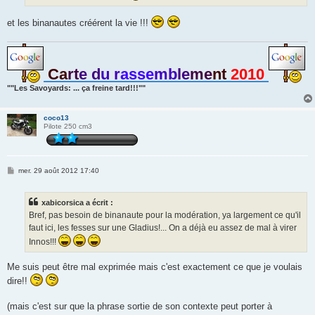
e
et les binanautes créérent la vie !!!
Ca
rt
e d
u r
asse
mb
le
me
nt
2010
""Les Savoyards: ... ça freine tard!!!""
coco13
Pilote 250 cm3
M
mer. 29 août 2012 17:40
e
s
s
xabicorsica a écrit :
a
g
Bref, pas besoin de binanaute pour la modération, ya largement ce qu'il
e
faut ici, les fesses sur une Gladius!... On a déjà eu assez de mal à virer
Innos!!!
Me suis peut être mal exprimée mais c'est exactement ce que je voulais
dire!!
(mais c'est sur que la phrase sortie de son contexte peut porter à