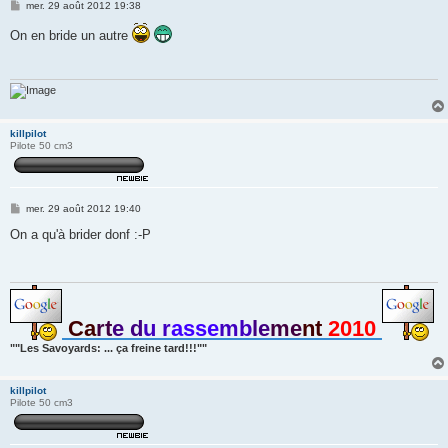
M
mer. 29 août 2012 19:38
e
s
On en bride un autre
s
a
g
e
killpilot
Pilote 50 cm3
M
mer. 29 août 2012 19:40
e
s
On a qu'à brider donf :-P
s
a
g
e
Ca
rt
e d
u r
asse
mb
le
me
nt
2010
""Les Savoyards: ... ça freine tard!!!""
killpilot
Pilote 50 cm3